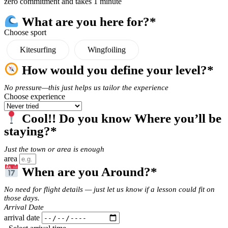
zero commitment and takes 1 minute
What are you here for?*
Choose sport
Kitesurfing
Wingfoiling
How would you define your level?*
No pressure—this just helps us tailor the experience
Choose experience
Cool!! Do you know Where you’ll be
staying?*
Just the town or area is enough
area
When are you Around?*
No need for flight details — just let us know if a lesson could fit on
those days.
Arrival Date
arrival date