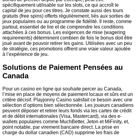
spécifiquement utilisable sur les slots, ce qui accroît le
capital de jeu pour ces titres. Je constate aussi des tours
gratuits (free spins) offerts régulièrement, liés aux sorties de
jeux populaires ou au programme de fidélité. Il reste, comme
partout, essentiel de lire et de comprendre les conditions
attachées à ces bonus. Les exigences de mise (wagering
requirements) déterminent combien de fois le bonus doit être
joué avant de pouvoir retirer les gains. Utilisées avec un peu
de stratégie, ces promotions offrent une vraie valeur ajoutée
à l’expérience de jeu.
Solutions de Paiement Pensées au
Canada
Pour un casino en ligne qui souhaite percer au Canada,
l’mise en place de moyens de paiement locaux et sûrs est un
critère décisif. Playjonny Casino satisfait ce besoin avec une
sélection d’options bien sélectionnée. Les joueurs canadiens
peuvent déposer et retirer leurs fonds via les cartes de crédit
et de débit internationales (Visa, Mastercard), via des e-
wallets populaires comme MuchBetter, Jeton et MiFinity, et,
point notable, par virement bancaire direct. La prise en
charge du dollar canadien (CAD) supprime les frais de