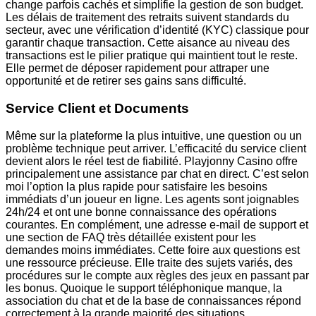
change parfois cachés et simplifie la gestion de son budget.
Les délais de traitement des retraits suivent standards du
secteur, avec une vérification d’identité (KYC) classique pour
garantir chaque transaction. Cette aisance au niveau des
transactions est le pilier pratique qui maintient tout le reste.
Elle permet de déposer rapidement pour attraper une
opportunité et de retirer ses gains sans difficulté.
Service Client et Documents
Même sur la plateforme la plus intuitive, une question ou un
problème technique peut arriver. L’efficacité du service client
devient alors le réel test de fiabilité. Playjonny Casino offre
principalement une assistance par chat en direct. C’est selon
moi l’option la plus rapide pour satisfaire les besoins
immédiats d’un joueur en ligne. Les agents sont joignables
24h/24 et ont une bonne connaissance des opérations
courantes. En complément, une adresse e-mail de support et
une section de FAQ très détaillée existent pour les
demandes moins immédiates. Cette foire aux questions est
une ressource précieuse. Elle traite des sujets variés, des
procédures sur le compte aux règles des jeux en passant par
les bonus. Quoique le support téléphonique manque, la
association du chat et de la base de connaissances répond
correctement à la grande majorité des situations.