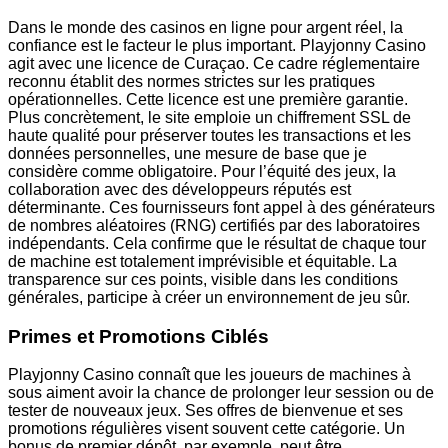
Dans le monde des casinos en ligne pour argent réel, la
confiance est le facteur le plus important. Playjonny Casino
agit avec une licence de Curaçao. Ce cadre réglementaire
reconnu établit des normes strictes sur les pratiques
opérationnelles. Cette licence est une première garantie.
Plus concrètement, le site emploie un chiffrement SSL de
haute qualité pour préserver toutes les transactions et les
données personnelles, une mesure de base que je
considère comme obligatoire. Pour l’équité des jeux, la
collaboration avec des développeurs réputés est
déterminante. Ces fournisseurs font appel à des générateurs
de nombres aléatoires (RNG) certifiés par des laboratoires
indépendants. Cela confirme que le résultat de chaque tour
de machine est totalement imprévisible et équitable. La
transparence sur ces points, visible dans les conditions
générales, participe à créer un environnement de jeu sûr.
Primes et Promotions Ciblés
Playjonny Casino connaît que les joueurs de machines à
sous aiment avoir la chance de prolonger leur session ou de
tester de nouveaux jeux. Ses offres de bienvenue et ses
promotions régulières visent souvent cette catégorie. Un
bonus de premier dépôt, par exemple, peut être