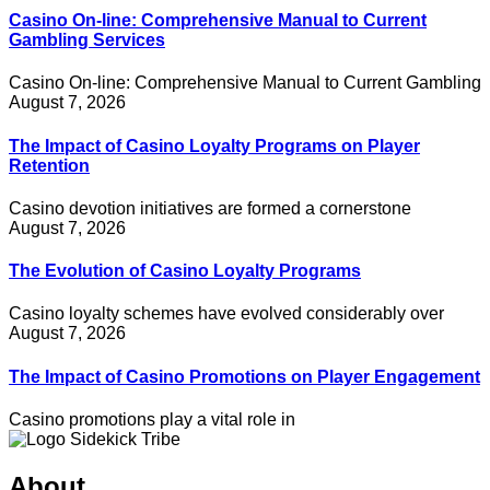
Casino On-line: Comprehensive Manual to Current
Gambling Services
Casino On-line: Comprehensive Manual to Current Gambling
August 7, 2026
The Impact of Casino Loyalty Programs on Player
Retention
Casino devotion initiatives are formed a cornerstone
August 7, 2026
The Evolution of Casino Loyalty Programs
Casino loyalty schemes have evolved considerably over
August 7, 2026
The Impact of Casino Promotions on Player Engagement
Casino promotions play a vital role in
About