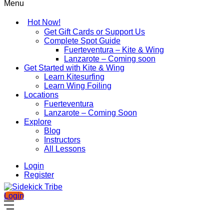
Menu
Hot Now!
Get Gift Cards or Support Us
Complete Spot Guide
Fuerteventura – Kite & Wing
Lanzarote – Coming soon
Get Started with Kite & Wing
Learn Kitesurfing
Learn Wing Foiling
Locations
Fuerteventura
Lanzarote – Coming Soon
Explore
Blog
Instructors
All Lessons
Login
Register
Login