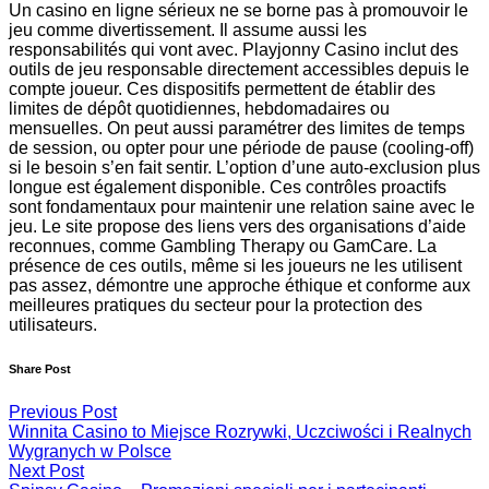
Un casino en ligne sérieux ne se borne pas à promouvoir le
jeu comme divertissement. Il assume aussi les
responsabilités qui vont avec. Playjonny Casino inclut des
outils de jeu responsable directement accessibles depuis le
compte joueur. Ces dispositifs permettent de établir des
limites de dépôt quotidiennes, hebdomadaires ou
mensuelles. On peut aussi paramétrer des limites de temps
de session, ou opter pour une période de pause (cooling-off)
si le besoin s’en fait sentir. L’option d’une auto-exclusion plus
longue est également disponible. Ces contrôles proactifs
sont fondamentaux pour maintenir une relation saine avec le
jeu. Le site propose des liens vers des organisations d’aide
reconnues, comme Gambling Therapy ou GamCare. La
présence de ces outils, même si les joueurs ne les utilisent
pas assez, démontre une approche éthique et conforme aux
meilleures pratiques du secteur pour la protection des
utilisateurs.
Share Post
Post
Previous Post
Winnita Casino to Miejsce Rozrywki, Uczciwości i Realnych
navigation
Wygranych w Polsce
Next Post