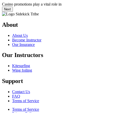
Casino promotions play a vital role in
Next
About
About Us
Become Instructor
Our Insurance
Our Instructors
Kitesurfing
Wing foiling
Support
Contact Us
FAQ
Terms of Service
Terms of Service