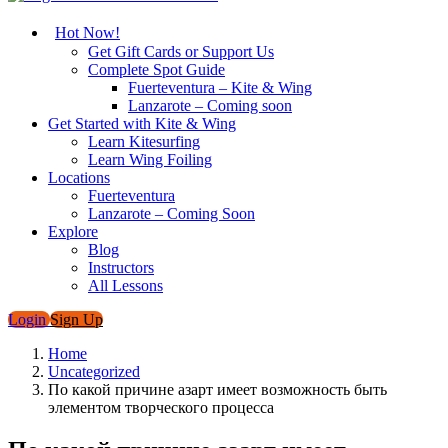
Hot Now!
Get Gift Cards or Support Us
Complete Spot Guide
Fuerteventura – Kite & Wing
Lanzarote – Coming soon
Get Started with Kite & Wing
Learn Kitesurfing
Learn Wing Foiling
Locations
Fuerteventura
Lanzarote – Coming Soon
Explore
Blog
Instructors
All Lessons
Login
Sign Up
Home
Uncategorized
По какой причине азарт имеет возможность быть
элементом творческого процесса