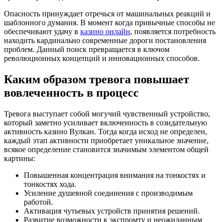
Опасность принуждает отречься от машинальных реакций и
шаблонного думания. В момент когда привычные способы не
обеспечивают удачу в
казино онлайн
, появляется потребность
находить кардинально современные дороги постановления
проблем. Данный поиск превращается в ключом
революционных концепций и инновационных способов.
Каким образом тревога повышает
вовлеченность в процесс
Тревога выступает собой могучий чувственный устройство,
который заметно усиливает включенность в созидательную
активность казино Вулкан. Тогда когда исход не определен,
каждый этап активности приобретает уникальное значение,
всякое определение становится значимым элементом общей
картины:
Повышенная концентрация внимания на тонкостях и
тонкостях хода.
Усиление душевной соединения с производимым
работой.
Активация чутьевых устройств принятия решений.
Развитие возможности к экспромту и неожиданным