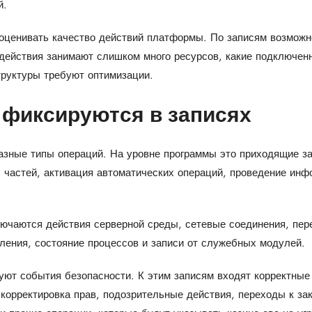
й.
оценивать качество действий платформы. По записям возможн
 действия занимают слишком много ресурсов, какие подключен
труктуры требуют оптимизации.
 фиксируются в записях
зные типы операций. На уровне программы это приходящие за
частей, активация автоматических операций, проведение инфор
лючаются действия серверной среды, сетевые соединения, пер
ления, состояние процессов и записи от служебных модулей.
ют события безопасности. К этим записям входят корректные
 корректировка прав, подозрительные действия, переходы к з