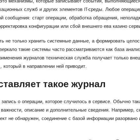
это механизмы, которые записывают события, выполняющиеся 
кационных служб и других элементов IT-среды. Любое операци
ой сообщения: старт операции, обработка обращения, неполадк
орректировка конфигурации или сбой внешнего ева казино серв
ь не только хранить системные данные, а формировать цело
 зеркало
такие системы часто рассматриваются как база анализ
применения журналов техническая служба получает только вне
, который в направлении ней приводит.
ставляет такое журнал
 запись о операции, которое случилось в сервисе. Обычно та
 важности, описание и дополнительные сведения. Например, с
кт не обнаружен, соединение с базой информации разорвано и