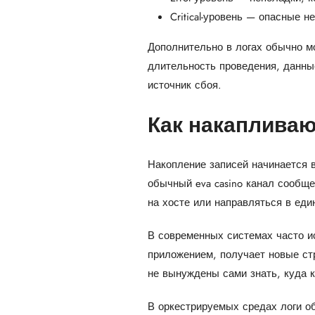
Critical-уровень — опасные
Дополнительно в логах обычно мо
длительность проведения, данные
источник сбоя.
Как накапливаю
Накопление записей начинается 
обычный eva casino канал сообще
на хосте или направляться в ед
В современных системах часто и
приложением, получает новые ст
не вынуждены сами знать, куда 
В оркестрируемых средах логи об