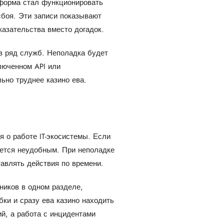
тформа стал функционировать
сбоя. Эти записи показывают
азательства вместо догадок.
з ряд служб. Неполадка будет
люченном API или
ьно труднее казино ева.
 о работе IT-экосистемы. Если
ается неудобным. При неполадке
авлять действия по времени.
ников в одном разделе,
ки и сразу ева казино находить
й, а работа с инцидентами