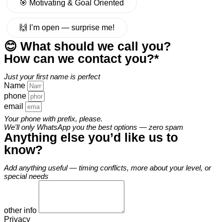
🎯 Motivating & Goal Oriented
🙌 I’m open — surprise me!
😊 What should we call you?
How can we contact you?*
Just your first name is perfect
Name
phone
email
Your phone with prefix, please.
We'll only WhatsApp you the best options — zero spam
Anything else you’d like us to
know?
Add anything useful — timing conflicts, more about your level, or
special needs
other info
Privacy