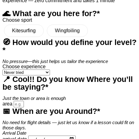
experience — zero commitment and takes 1 minute
🌊 What are you here for?*
Choose sport
Kitesurfing
Wingfoiling
🧭 How would you define your level?
*
No pressure—this just helps us tailor the experience
Choose experience
📍 Cool!! Do you know Where you’ll
be staying?*
Just the town or area is enough
area
📅 When are you Around?*
No need for flight details — just let us know if a lesson could fit on
those days.
Arrival Date
arrival date