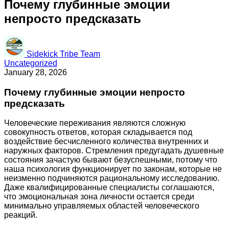
Почему глубинные эмоции
непросто предсказать
Sidekick Tribe Team
Uncategorized
January 28, 2026
Почему глубинные эмоции непросто
предсказать
Человеческие переживания являются сложную
совокупность ответов, которая складывается под
воздействие бесчисленного количества внутренних и
наружных факторов. Стремления предугадать душевные
состояния зачастую бывают безуспешными, потому что
наша психология функционирует по законам, которые не
неизменно подчиняются рациональному исследованию.
Даже квалифицированные специалисты соглашаются,
что эмоциональная зона личности остается среди
минимально управляемых областей человеческого
реакций.