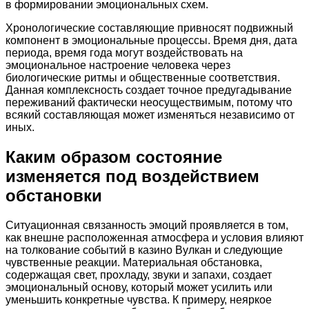
в формировании эмоциональных схем.
Хронологические составляющие привносят подвижный
компонент в эмоциональные процессы. Время дня, дата
периода, время года могут воздействовать на
эмоциональное настроение человека через
биологические ритмы и общественные соответствия.
Данная комплексность создает точное предугадывание
переживаний фактически неосуществимым, потому что
всякий составляющая может изменяться независимо от
иных.
Каким образом состояние
изменяется под воздействием
обстановки
Ситуационная связанность эмоций проявляется в том,
как внешне расположенная атмосфера и условия влияют
на толкование событий в казино Вулкан и следующие
чувственные реакции. Материальная обстановка,
содержащая свет, прохладу, звуки и запахи, создает
эмоциональный основу, который может усилить или
уменьшить конкретные чувства. К примеру, неяркое