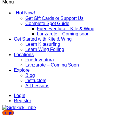
Menu
Hot Now!
Get Gift Cards or Support Us
Complete Spot Guide
Fuerteventura – Kite & Wing
Lanzarote – Coming soon
Get Started with Kite & Wing
Learn Kitesurfing
Learn Wing Foiling
Locations
Fuerteventura
Lanzarote – Coming Soon
Explore
Blog
Instructors
All Lessons
Login
Register
Login