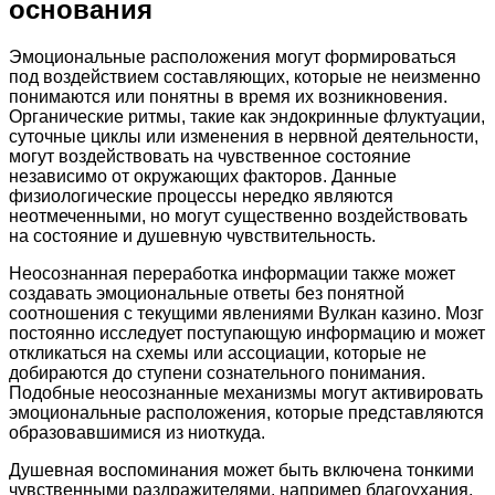
основания
Эмоциональные расположения могут формироваться
под воздействием составляющих, которые не неизменно
понимаются или понятны в время их возникновения.
Органические ритмы, такие как эндокринные флуктуации,
суточные циклы или изменения в нервной деятельности,
могут воздействовать на чувственное состояние
независимо от окружающих факторов. Данные
физиологические процессы нередко являются
неотмеченными, но могут существенно воздействовать
на состояние и душевную чувствительность.
Неосознанная переработка информации также может
создавать эмоциональные ответы без понятной
соотношения с текущими явлениями Вулкан казино. Мозг
постоянно исследует поступающую информацию и может
откликаться на схемы или ассоциации, которые не
добираются до ступени сознательного понимания.
Подобные неосознанные механизмы могут активировать
эмоциональные расположения, которые представляются
образовавшимися из ниоткуда.
Душевная воспоминания может быть включена тонкими
чувственными раздражителями, например благоухания,