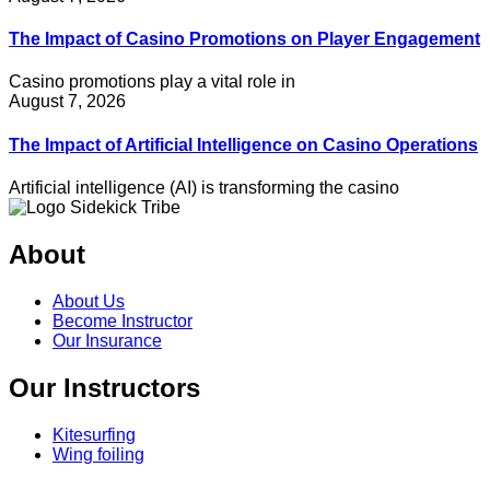
The Impact of Casino Promotions on Player Engagement
Casino promotions play a vital role in
August 7, 2026
The Impact of Artificial Intelligence on Casino Operations
Artificial intelligence (AI) is transforming the casino
About
About Us
Become Instructor
Our Insurance
Our Instructors
Kitesurfing
Wing foiling