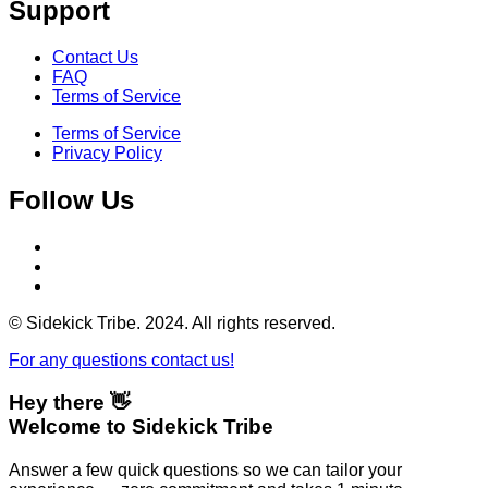
Support
Contact Us
FAQ
Terms of Service
Terms of Service
Privacy Policy
Follow Us
© Sidekick Tribe. 2024. All rights reserved.
For any questions contact us!
Hey there 👋
Welcome to Sidekick Tribe
Answer a few quick questions so we can tailor your