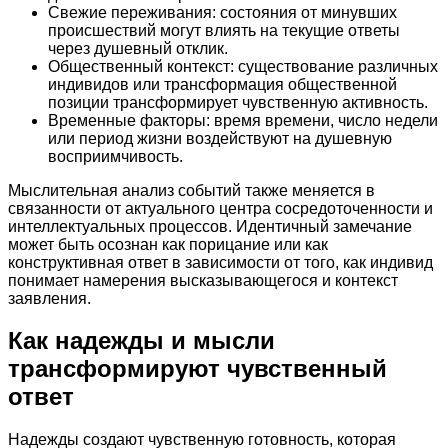
Свежие переживания: состояния от минувших
происшествий могут влиять на текущие ответы
через душевный отклик.
Общественный контекст: существование различных
индивидов или трансформация общественной
позиции трансформирует чувственную активность.
Временные факторы: время времени, число недели
или период жизни воздействуют на душевную
восприимчивость.
Мыслительная анализ событий также меняется в
связанности от актуального центра сосредоточенности и
интеллектуальных процессов. Идентичный замечание
может быть осознан как порицание или как
конструктивная ответ в зависимости от того, как индивид
понимает намерения высказывающегося и контекст
заявления.
Как надежды и мысли
трансформируют чувственный
ответ
Надежды создают чувственную готовность, которая