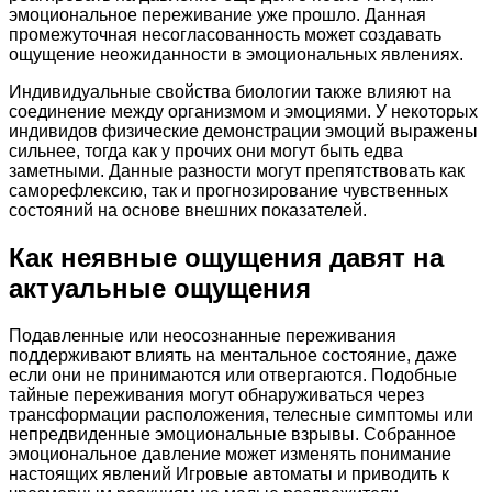
эмоциональное переживание уже прошло. Данная
промежуточная несогласованность может создавать
ощущение неожиданности в эмоциональных явлениях.
Индивидуальные свойства биологии также влияют на
соединение между организмом и эмоциями. У некоторых
индивидов физические демонстрации эмоций выражены
сильнее, тогда как у прочих они могут быть едва
заметными. Данные разности могут препятствовать как
саморефлексию, так и прогнозирование чувственных
состояний на основе внешних показателей.
Как неявные ощущения давят на
актуальные ощущения
Подавленные или неосознанные переживания
поддерживают влиять на ментальное состояние, даже
если они не принимаются или отвергаются. Подобные
тайные переживания могут обнаруживаться через
трансформации расположения, телесные симптомы или
непредвиденные эмоциональные взрывы. Собранное
эмоциональное давление может изменять понимание
настоящих явлений Игровые автоматы и приводить к