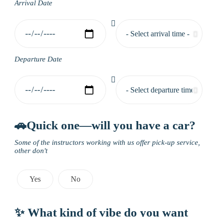
Arrival Date
Departure Date
🚗Quick one—will you have a car?
Some of the instructors working with us offer pick-up service,
other don't
Yes
No
✨ What kind of vibe do you want