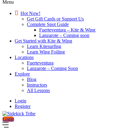
Menu
Hot Now!
Get Gift Cards or Support Us
Complete Spot Guide
Fuerteventura – Kite & Wing
Lanzarote – Coming soon
Get Started with Kite & Wing
Learn Kitesurfing
Learn Wing Foiling
Locations
Fuerteventura
Lanzarote – Coming Soon
Explore
Blog
Instructors
All Lessons
Login
Register
Login