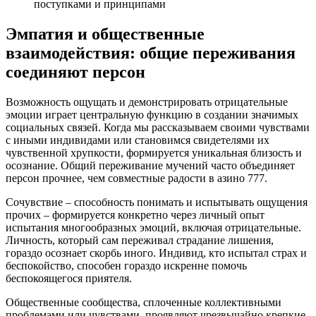
поступками и принципами
Эмпатия и общественные
взаимодействия: общие переживания
соединяют персон
Возможность ощущать и демонстрировать отрицательные
эмоции играет центральную функцию в создании значимых
социальных связей. Когда мы рассказываем своими чувствами
с иными индивидами или становимся свидетелями их
чувственной хрупкости, формируется уникальная близость и
осознание. Общий переживание мучений часто объединяет
персон прочнее, чем совместные радости в азино 777.
Сочувствие – способность понимать и испытывать ощущения
прочих – формируется конкретно через личный опыт
испытания многообразных эмоций, включая отрицательные.
Личность, который сам переживал страдание лишения,
гораздо осознает скорбь иного. Индивид, кто испытал страх и
беспокойство, способен гораздо искренне помочь
беспокоящегося приятеля.
Общественные сообщества, сплоченные коллективными
проблемами или чувствами, проявляют чрезвычайно крепкие