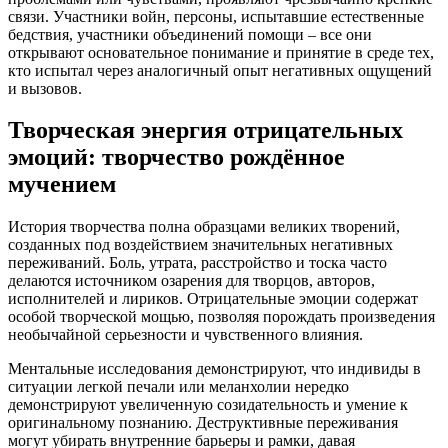
связи. Участники войн, персоны, испытавшие естественные
бедствия, участники объединений помощи – все они
открывают основательное понимание и принятие в среде тех,
кто испытал через аналогичный опыт негативных ощущений
и вызовов.
Творческая энергия отрицательных
эмоций: творчество рождённое
мучением
История творчества полна образцами великих творений,
созданных под воздействием значительных негативных
переживаний. Боль, утрата, расстройство и тоска часто
делаются источником озарения для творцов, авторов,
исполнителей и лириков. Отрицательные эмоции содержат
особой творческой мощью, позволяя порождать произведения
необычайной серьезности и чувственного влияния.
Ментальные исследования демонстрируют, что индивиды в
ситуации легкой печали или меланхолии нередко
демонстрируют увеличенную созидательность и умение к
оригинальному познанию. Деструктивные переживания
могут убирать внутренние барьеры и рамки, давая