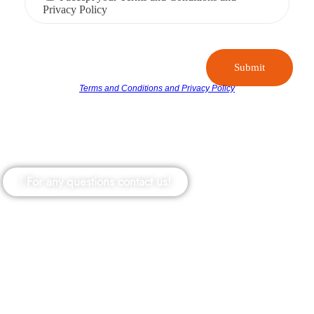
Privacy Policy
Submit
Terms and Conditions and Privacy Policy
For any questions contact us!