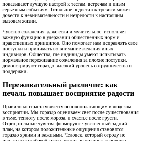
показывают лучшую настрой к тестам, встречам и иным
серьезным событиям. Тотальное недостаток тревоги может
довести к невнимательности и незрелости к настоящим
вызовам жизни.
Чувство сожаления, даже если и мучительное, исполняет
важную функцию в удержании общественных норм и
нравственных принципов. Оно помогает нам исправлять свое
поступки и принимать во внимание желания иных
индивидов. Общества, где индивиды умеют испытывать
нормальное переживание сожаления за плохие поступки,
демонстрируют гораздо высокий уровень сотрудничества и
поддержки.
Переживательный различие: как
печаль повышает восприятие радости
Правило контраста является основополагающим в людском
восприятии. Мы гораздо оцениваем свет после существования
в тьме, теплоту после мороза, и счастье после грусти.
Отрицательные чувства формируют чувственный задний
план, на котором положительные ощущения становятся
гораздо яркими и важными. Человек, который отроду не
испытывал глубокой тоски, может не полностью оценить