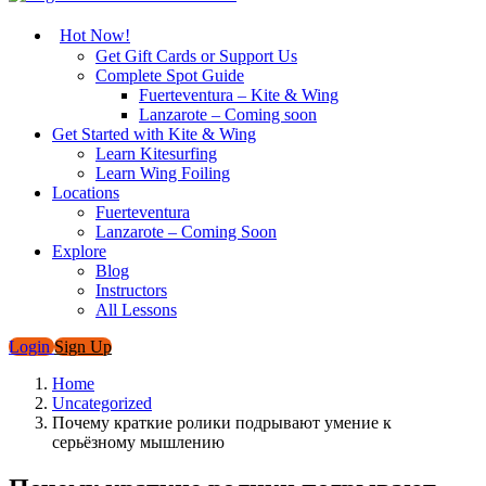
Hot Now!
Get Gift Cards or Support Us
Complete Spot Guide
Fuerteventura – Kite & Wing
Lanzarote – Coming soon
Get Started with Kite & Wing
Learn Kitesurfing
Learn Wing Foiling
Locations
Fuerteventura
Lanzarote – Coming Soon
Explore
Blog
Instructors
All Lessons
Login
Sign Up
Home
Uncategorized
Почему краткие ролики подрывают умение к
серьёзному мышлению