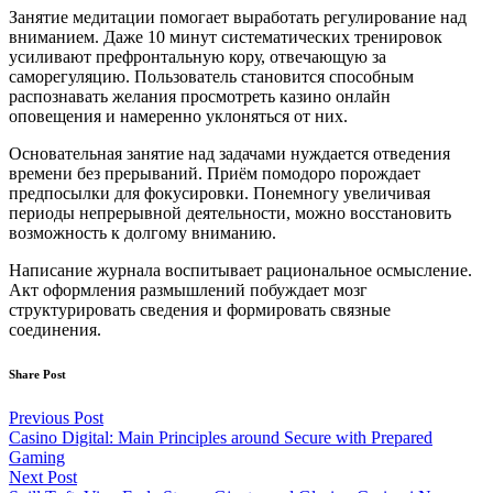
Занятие медитации помогает выработать регулирование над
вниманием. Даже 10 минут систематических тренировок
усиливают префронтальную кору, отвечающую за
саморегуляцию. Пользователь становится способным
распознавать желания просмотреть казино онлайн
оповещения и намеренно уклоняться от них.
Основательная занятие над задачами нуждается отведения
времени без прерываний. Приём помодоро порождает
предпосылки для фокусировки. Понемногу увеличивая
периоды непрерывной деятельности, можно восстановить
возможность к долгому вниманию.
Написание журнала воспитывает рациональное осмысление.
Акт оформления размышлений побуждает мозг
структурировать сведения и формировать связные
соединения.
Share Post
Post
Previous Post
Casino Digital: Main Principles around Secure with Prepared
navigation
Gaming
Next Post