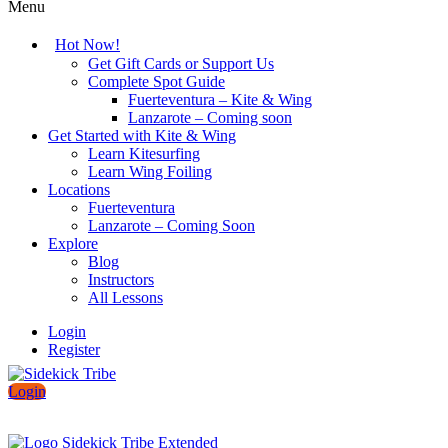
Menu
Hot Now!
Get Gift Cards or Support Us
Complete Spot Guide
Fuerteventura – Kite & Wing
Lanzarote – Coming soon
Get Started with Kite & Wing
Learn Kitesurfing
Learn Wing Foiling
Locations
Fuerteventura
Lanzarote – Coming Soon
Explore
Blog
Instructors
All Lessons
Login
Register
Login