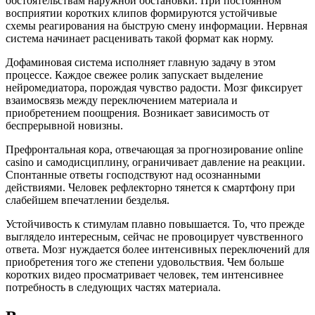
обстоятельствам наружной обстановки. При постоянном
восприятии коротких клипов формируются устойчивые
схемы реагирования на быструю смену информации. Нервная
система начинает расценивать такой формат как норму.
Дофаминовая система исполняет главную задачу в этом
процессе. Каждое свежее ролик запускает выделение
нейромедиатора, порождая чувство радости. Мозг фиксирует
взаимосвязь между переключением материала и
приобретением поощрения. Возникает зависимость от
беспрерывной новизны.
Префронтальная кора, отвечающая за прогнозирование online
casino и самодисциплину, ограничивает давление на реакции.
Спонтанные ответы господствуют над осознанными
действиями. Человек рефлекторно тянется к смартфону при
слабейшем впечатлении безделья.
Устойчивость к стимулам плавно повышается. То, что прежде
выглядело интересным, сейчас не провоцирует чувственного
ответа. Мозг нуждается более интенсивных переключений для
приобретения того же степени удовольствия. Чем больше
коротких видео просматривает человек, тем интенсивнее
потребность в следующих частях материала.