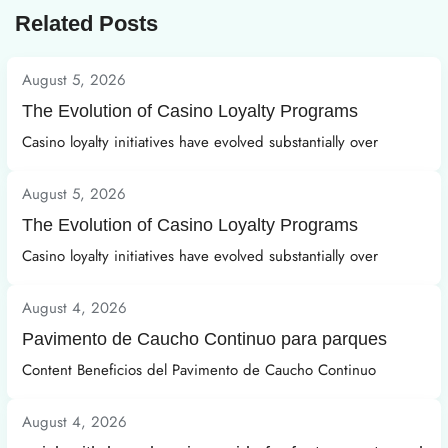
Related Posts
August 5, 2026
The Evolution of Casino Loyalty Programs
Casino loyalty initiatives have evolved substantially over
August 5, 2026
The Evolution of Casino Loyalty Programs
Casino loyalty initiatives have evolved substantially over
August 4, 2026
Pavimento de Caucho Continuo para parques
Content Beneficios del Pavimento de Caucho Continuo
August 4, 2026