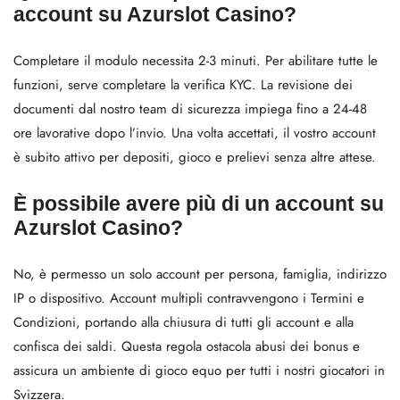
account su Azurslot Casino?
Completare il modulo necessita 2-3 minuti. Per abilitare tutte le
funzioni, serve completare la verifica KYC. La revisione dei
documenti dal nostro team di sicurezza impiega fino a 24-48
ore lavorative dopo l’invio. Una volta accettati, il vostro account
è subito attivo per depositi, gioco e prelievi senza altre attese.
È possibile avere più di un account su
Azurslot Casino?
No, è permesso un solo account per persona, famiglia, indirizzo
IP o dispositivo. Account multipli contravvengono i Termini e
Condizioni, portando alla chiusura di tutti gli account e alla
confisca dei saldi. Questa regola ostacola abusi dei bonus e
assicura un ambiente di gioco equo per tutti i nostri giocatori in
Svizzera.