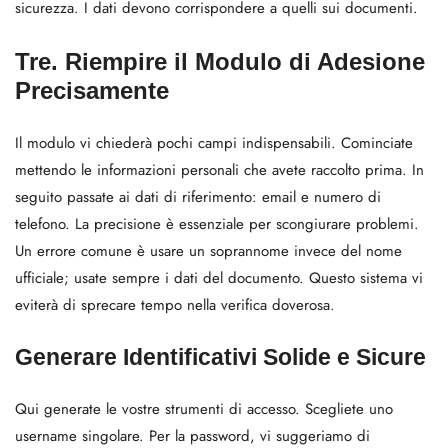
sicurezza. I dati devono corrispondere a quelli sui documenti.
Tre. Riempire il Modulo di Adesione
Precisamente
Il modulo vi chiederà pochi campi indispensabili. Cominciate
mettendo le informazioni personali che avete raccolto prima. In
seguito passate ai dati di riferimento: email e numero di
telefono. La precisione è essenziale per scongiurare problemi.
Un errore comune è usare un soprannome invece del nome
ufficiale; usate sempre i dati del documento. Questo sistema vi
eviterà di sprecare tempo nella verifica doverosa.
Generare Identificativi Solide e Sicure
Qui generate le vostre strumenti di accesso. Scegliete uno
username singolare. Per la password, vi suggeriamo di