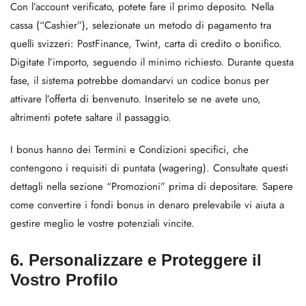
Con l’account verificato, potete fare il primo deposito. Nella
cassa (“Cashier”), selezionate un metodo di pagamento tra
quelli svizzeri: PostFinance, Twint, carta di credito o bonifico.
Digitate l’importo, seguendo il minimo richiesto. Durante questa
fase, il sistema potrebbe domandarvi un codice bonus per
attivare l’offerta di benvenuto. Inseritelo se ne avete uno,
altrimenti potete saltare il passaggio.
I bonus hanno dei Termini e Condizioni specifici, che
contengono i requisiti di puntata (wagering). Consultate questi
dettagli nella sezione “Promozioni” prima di depositare. Sapere
come convertire i fondi bonus in denaro prelevabile vi aiuta a
gestire meglio le vostre potenziali vincite.
6. Personalizzare e Proteggere il
Vostro Profilo