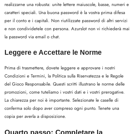
realizzarne una robusta: unite lettere maiuscole, basse, numeri e
caratteri speciali. Una buona password è la vostra prima difesa
per il conto e i capitali. Non riutilizzate password di altri servizi
e non condividetele con persona. Azurslot non vi richiederà mai
la password via email o chat.
Leggere e Accettare le Norme
Prima di trasmettere, dovete leggere e approvare i nostri
Condizioni e Termini, la Politica sulla Riservatezza e le Regole
del Gioco Responsabile. Questi scritti illustrano le norme delle
promozioni, come tuteliamo i vostri dati e i vostri prerogative.
La chiarezza per noi è importante. Selezionate le caselle di
conferma solo dopo aver compreso ogni punto. Tenete una
copia per averla a disposizione.
Quarto passo: Completare la