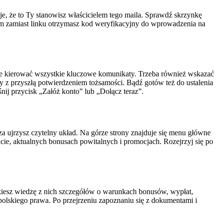
e, że to Ty stanowisz właścicielem tego maila. Sprawdź skrzynkę
sem zamiast linku otrzymasz kod weryfikacyjny do wprowadzenia na
dzie kierować wszystkie kluczowe komunikaty. Trzeba również wskazać
 z przyszłą potwierdzeniem tożsamości. Bądź gotów też do ustalenia
śnij przycisk „Załóż konto” lub „Dołącz teraz”.
acza ujrzysz czytelny układ. Na górze strony znajduje się menu główne
ncie, aktualnych bonusach powitalnych i promocjach. Rozejrzyj się po
dziesz wiedzę z nich szczegółów o warunkach bonusów, wypłat,
olskiego prawa. Po przejrzeniu zapoznaniu się z dokumentami i