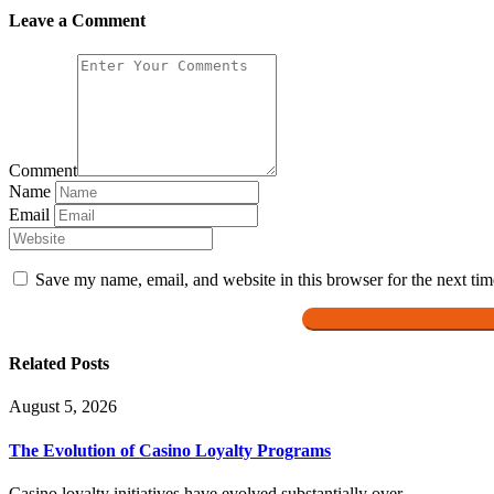
Leave a Comment
Comment
Name
Email
Save my name, email, and website in this browser for the next ti
Related Posts
August 5, 2026
The Evolution of Casino Loyalty Programs
Casino loyalty initiatives have evolved substantially over