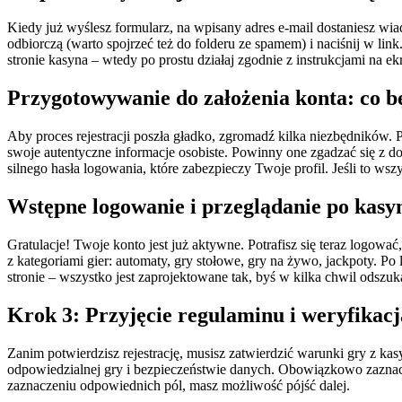
Kiedy już wyślesz formularz, na wpisany adres e-mail dostaniesz wi
odbiorczą (warto spojrzeć też do folderu ze spamem) i naciśnij w l
stronie kasyna – wtedy po prostu działaj zgodnie z instrukcjami na ek
Przygotowywanie do założenia konta: co 
Aby proces rejestracji poszła gładko, zgromadź kilka niezbędników.
swoje autentyczne informacje osobiste. Powinny one zgadzać się z d
silnego hasła logowania, które zabezpieczy Twoje profil. Jeśli to wsz
Wstępne logowanie i przeglądanie po kasy
Gratulacje! Twoje konto jest już aktywne. Potrafisz się teraz logować
z kategoriami gier: automaty, gry stołowe, gry na żywo, jackpoty. Po
stronie – wszystko jest zaprojektowane tak, byś w kilka chwil odszukał
Krok 3: Przyjęcie regulaminu i weryfikac
Zanim potwierdzisz rejestrację, musisz zatwierdzić warunki gry z k
odpowiedzialnej gry i bezpieczeństwie danych. Obowiązkowo zaznacz
zaznaczeniu odpowiednich pól, masz możliwość pójść dalej.