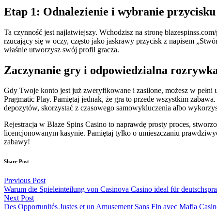
Etap 1: Odnalezienie i wybranie przycisku 
Ta czynność jest najłatwiejszy. Wchodzisz na stronę blazespinss.com/
rzucający się w oczy, często jako jaskrawy przycisk z napisem „Stwór
właśnie utworzysz swój profil gracza.
Zaczynanie gry i odpowiedzialna rozrywk
Gdy Twoje konto jest już zweryfikowane i zasilone, możesz w pełni 
Pragmatic Play. Pamiętaj jednak, że gra to przede wszystkim zabawa
depozytów, skorzystać z czasowego samowykluczenia albo wykorzystyw
Rejestracja w Blaze Spins Casino to naprawdę prosty proces, stworzo
licencjonowanym kasynie. Pamiętaj tylko o umieszczaniu prawdziwych
zabawy!
Share Post
Post
Previous Post
Warum die Spieleinteilung von Casinova Casino ideal für deutschspr
navigation
Next Post
Des Opportunités Justes et un Amusement Sans Fin avec Mafia Casin