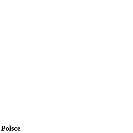
 Polsce