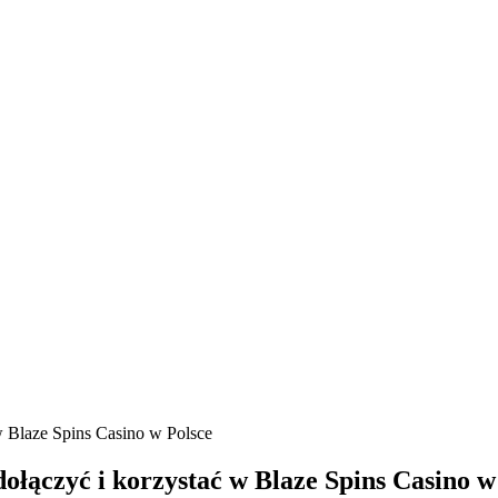
 w Blaze Spins Casino w Polsce
dołączyć i korzystać w Blaze Spins Casino w