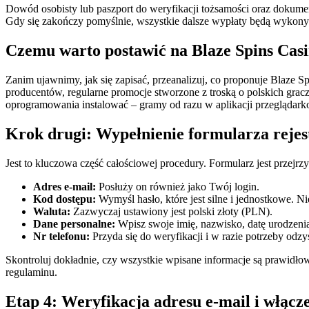
Dowód osobisty lub paszport do weryfikacji tożsamości oraz dokument
Gdy się zakończy pomyślnie, wszystkie dalsze wypłaty będą wykonyw
Czemu warto postawić na Blaze Spins Cas
Zanim ujawnimy, jak się zapisać, przeanalizuj, co proponuje Blaze S
producentów, regularne promocje stworzone z troską o polskich grac
oprogramowania instalować – gramy od razu w aplikacji przeglądarko
Krok drugi: Wypełnienie formularza rejes
Jest to kluczowa część całościowej procedury. Formularz jest przejr
Adres e-mail:
Posłuży on również jako Twój login.
Kod dostępu:
Wymyśl hasło, które jest silne i jednostkowe. Ni
Waluta:
Zazwyczaj ustawiony jest polski złoty (PLN).
Dane personalne:
Wpisz swoje imię, nazwisko, datę urodzeni
Nr telefonu:
Przyda się do weryfikacji i w razie potrzeby odzy
Skontroluj dokładnie, czy wszystkie wpisane informacje są prawidło
regulaminu.
Etap 4: Weryfikacja adresu e-mail i włącz