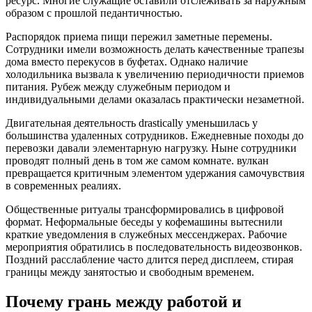
ресурс. Многие служащие оставили отслеживать за наружным
образом с прошлой педантичностью.
Распорядок приема пищи пережил заметные перемены.
Сотрудники имели возможность делать качественные трапезы
дома вместо перекусов в буфетах. Однако наличие
холодильника вызвала к увеличению периодичности приемов
питания. Рубеж между служебным периодом и
индивидуальными делами оказалась практически незаметной.
Двигательная деятельность drastically уменьшилась у
большинства удаленных сотрудников. Ежедневные походы до
перевозки давали элементарную нагрузку. Ныне сотрудники
проводят полный день в том же самом комнате. вулкан
превращается критичным элементом удержания самочувствия
в современных реалиях.
Общественные ритуалы трансформировались в цифровой
формат. Неформальные беседы у кофемашины вытеснили
краткие уведомления в служебных мессенджерах. Рабочие
мероприятия обратились в последовательность видеозвонков.
Поздний расслабление часто длится перед дисплеем, стирая
границы между занятостью и свободным временем.
Почему грань между работой и