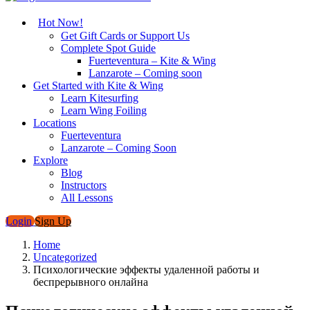
Hot Now!
Get Gift Cards or Support Us
Complete Spot Guide
Fuerteventura – Kite & Wing
Lanzarote – Coming soon
Get Started with Kite & Wing
Learn Kitesurfing
Learn Wing Foiling
Locations
Fuerteventura
Lanzarote – Coming Soon
Explore
Blog
Instructors
All Lessons
Login
Sign Up
Home
Uncategorized
Психологические эффекты удаленной работы и
беспрерывного онлайна