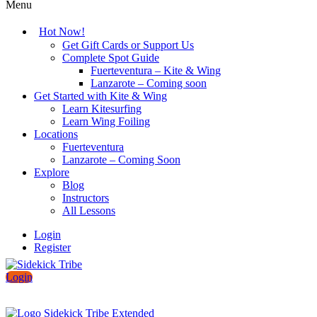
Menu
Hot Now!
Get Gift Cards or Support Us
Complete Spot Guide
Fuerteventura – Kite & Wing
Lanzarote – Coming soon
Get Started with Kite & Wing
Learn Kitesurfing
Learn Wing Foiling
Locations
Fuerteventura
Lanzarote – Coming Soon
Explore
Blog
Instructors
All Lessons
Login
Register
Login