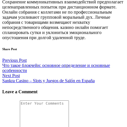
Сохранение коммуникативных взаимодействий предполагает
целенаправленных попыток при дистанционном формате.
Онлайн собрания с коллегами не по профессиональным
задачам усиливают групповой моральный дух. Личные
собрания с товарищами возмещают нехватку
непосредственного общения. казино онлайн помогает
спланировать сутки и уклониться эмоционального
опустошения при долгой удаленной труде.
Share Post
Post
Previous Post
Что такое блокчейн: основное определение и основные
navigation
особенности
Next Post
Sankra Casino – Slots y Juegos de Salón en España
Leave a Comment