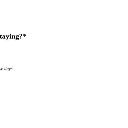
staying?*
ose days.