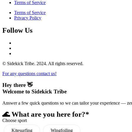
Terms of Service
Terms of Service
Privacy Policy
Follow Us
© Sidekick Tribe. 2024. All rights reserved.
For any questions contact us!
Hey there 👋
Welcome to Sidekick Tribe
Answer a few quick questions so we can tailor your experience — z
🌊 What are you here for?*
Choose sport
Kitesurfing
Wingfoiling