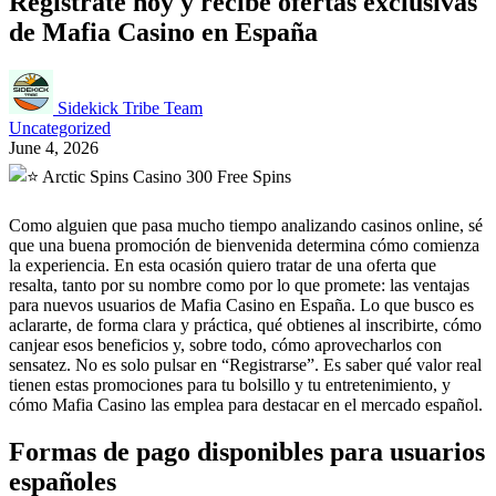
Regístrate hoy y recibe ofertas exclusivas
de Mafia Casino en España
Sidekick Tribe Team
Uncategorized
June 4, 2026
Como alguien que pasa mucho tiempo analizando casinos online, sé
que una buena promoción de bienvenida determina cómo comienza
la experiencia. En esta ocasión quiero tratar de una oferta que
resalta, tanto por su nombre como por lo que promete: las ventajas
para nuevos usuarios de Mafia Casino en España. Lo que busco es
aclararte, de forma clara y práctica, qué obtienes al inscribirte, cómo
canjear esos beneficios y, sobre todo, cómo aprovecharlos con
sensatez. No es solo pulsar en “Registrarse”. Es saber qué valor real
tienen estas promociones para tu bolsillo y tu entretenimiento, y
cómo Mafia Casino las emplea para destacar en el mercado español.
Formas de pago disponibles para usuarios
españoles