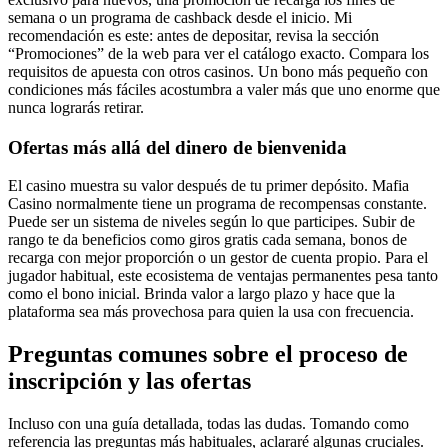
semana o un programa de cashback desde el inicio. Mi
recomendación es este: antes de depositar, revisa la sección
“Promociones” de la web para ver el catálogo exacto. Compara los
requisitos de apuesta con otros casinos. Un bono más pequeño con
condiciones más fáciles acostumbra a valer más que uno enorme que
nunca lograrás retirar.
Ofertas más allá del dinero de bienvenida
El casino muestra su valor después de tu primer depósito. Mafia
Casino normalmente tiene un programa de recompensas constante.
Puede ser un sistema de niveles según lo que participes. Subir de
rango te da beneficios como giros gratis cada semana, bonos de
recarga con mejor proporción o un gestor de cuenta propio. Para el
jugador habitual, este ecosistema de ventajas permanentes pesa tanto
como el bono inicial. Brinda valor a largo plazo y hace que la
plataforma sea más provechosa para quien la usa con frecuencia.
Preguntas comunes sobre el proceso de
inscripción y las ofertas
Incluso con una guía detallada, todas las dudas. Tomando como
referencia las preguntas más habituales, aclararé algunas cruciales.