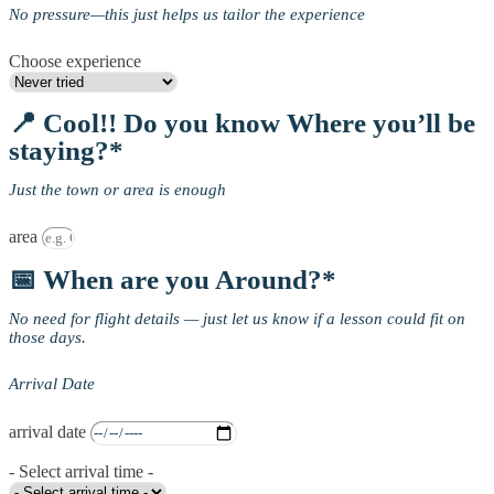
No pressure—this just helps us tailor the experience
Choose experience
📍 Cool!! Do you know Where you’ll be
staying?*
Just the town or area is enough
area
📅 When are you Around?*
No need for flight details — just let us know if a lesson could fit on
those days.
Arrival Date
arrival date
- Select arrival time -