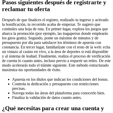
Pasos siguientes después de registrarte y
reclamar tu oferta
Después de que finalices el registro, realizado tu ingreso y activado
la bonificación, tu recorrido acaba de empezar. Te sugiero que
continúes una hoja de ruta. En primer lugar, explora los juegos que
abarca la promoción (por ejemplo, las tragaperras donde emplearás
los giros gratis). Segundo, ponte un máximo de minutos y de
presupuesto por día para satisfacer los términos de apuesta con
constancia. En tercer lugar, familiarízate con el resto de la web: echa
un vistazo al casino en vivo, a la área de deportes si está disponible
y al sistema de lealtad. Finalmente, realiza el proceso de verificación
de cuenta lo cuanto antes, incluso previo a requerir un retiro. De este
modo acelerarás todo el trámite siguiente. Este método estructurado
maximiza tus oportunidades de éxito.
Apuesta en los títulos que indican los condiciones del bonus.
Controla tu dedicación y presupuesto con restricciones
precisas.
Navega todas las áreas del plataforma para conocerlo bien.
Finaliza la validación de datos cuanto antes.
¿Qué necesitas para crear una cuenta y