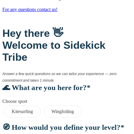
For any questions contact us!
Hey there 👋
Welcome to Sidekick
Tribe
Answer a few quick questions so we can tailor your experience — zero
commitment and takes 1 minute
🌊 What are you here for?*
Choose sport
Kitesurfing
Wingfoiling
🧭 How would you define your level?*