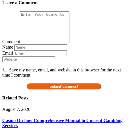
Leave a Comment
Comment
Name
Email
Save my name, email, and website in this browser for the next
time I comment.
Related Posts
August 7, 2026
Casino On-line: Comprehensive Manual to Current Gambling
Services