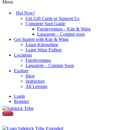
Menu
Hot Now!
Get Gift Cards or Support Us
Complete Spot Guide
Fuerteventura – Kite & Wing
Lanzarote – Coming soon
Get Started with Kite & Wing
Learn Kitesurfing
Learn Wing Foiling
Locations
Fuerteventura
Lanzarote – Coming Soon
Explore
Blog
Instructors
All Lessons
Login
Register
Login