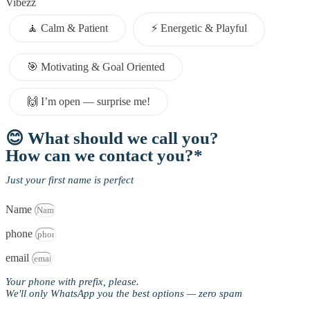
Vibezz
🧘 Calm & Patient
⚡️ Energetic & Playful
🎯 Motivating & Goal Oriented
🙌 I’m open — surprise me!
😊 What should we call you?
How can we contact you?*
Just your first name is perfect
Name
phone
email
Your phone with prefix, please.
We'll only WhatsApp you the best options — zero spam