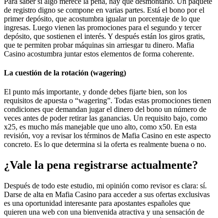
Para saber si algo merece la pena, hay que desmontarlo. Un paquete
de registro digno se compone en varias partes. Está el bono por el
primer depósito, que acostumbra igualar un porcentaje de lo que
ingresas. Luego vienen las promociones para el segundo y tercer
depósito, que sostienen el interés. Y después están los giros gratis,
que te permiten probar máquinas sin arriesgar tu dinero. Mafia
Casino acostumbra juntar estos elementos de forma coherente.
La cuestión de la rotación (wagering)
El punto más importante, y donde debes fijarte bien, son los
requisitos de apuesta o “wagering”. Todas estas promociones tienen
condiciones que demandan jugar el dinero del bono un número de
veces antes de poder retirar las ganancias. Un requisito bajo, como
x25, es mucho más manejable que uno alto, como x50. En esta
revisión, voy a revisar los términos de Mafia Casino en este aspecto
concreto. Es lo que determina si la oferta es realmente buena o no.
¿Vale la pena registrarse actualmente?
Después de todo este estudio, mi opinión como revisor es clara: sí.
Darse de alta en Mafia Casino para acceder a sus ofertas exclusivas
es una oportunidad interesante para apostantes españoles que
quieren una web con una bienvenida atractiva y una sensación de