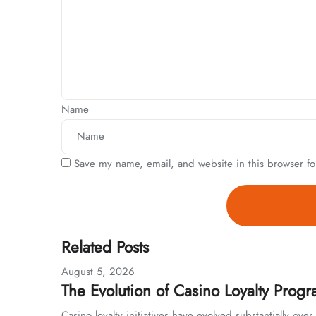
Name
Save my name, email, and website in this browser fo
Related Posts
August 5, 2026
The Evolution of Casino Loyalty Prog
Casino loyalty initiatives have evolved substantially over