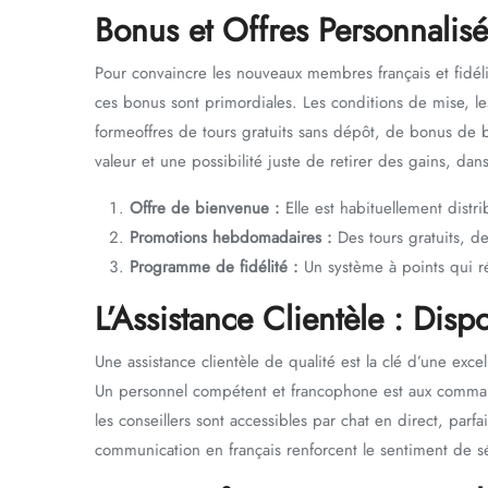
Bonus et Offres Personnalisé
Pour convaincre les nouveaux membres français et fidél
ces bonus sont primordiales. Les conditions de mise, le
formeoffres de tours gratuits sans dépôt, de bonus de b
valeur et une possibilité juste de retirer des gains, dan
Offre de bienvenue :
Elle est habituellement distr
Promotions hebdomadaires :
Des tours gratuits, d
Programme de fidélité :
Un système à points qui ré
L’Assistance Clientèle : Dis
Une assistance clientèle de qualité est la clé d’une exc
Un personnel compétent et francophone est aux commande
les conseillers sont accessibles par chat en direct, par
communication en français renforcent le sentiment de sé