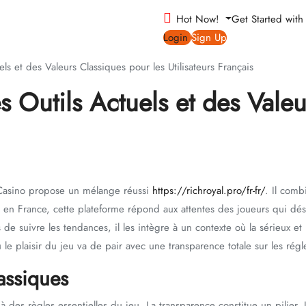
Hot Now!
Get Started wit
Login
Sign Up
ls et des Valeurs Classiques pour les Utilisateurs Français
s Outils Actuels et des Valeu
l Casino propose un mélange réussi
https://richroyal.pro/fr-fr/
. Il com
le en France, cette plateforme répond aux attentes des joueurs qui dé
 suivre les tendances, il les intègre à un contexte où la sérieux et le 
le plaisir du jeu va de pair avec une transparence totale sur les régle
assiques
 des règles essentielles du jeu. La transparence constitue un pilier. 