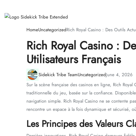
Home
Uncategorized
Rich Royal Casino : Des Outils Actue
Rich Royal Casino : De
Utilisateurs Français
Sidekick Tribe Team
Uncategorized
June 4, 2026
Sur la scène française des casinos en ligne, Rich Roya
traditionnelle du jeu, basée sur la confiance. Disponib
navigation simple. Rich Royal Casino ne se contente pas de
rencontre un espace à la fois dynamique et sécurisé, où 
Les Principes des Valeurs Cl
Derrière innovations, Rich Royal Casino demeure fidèle à