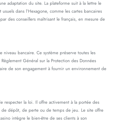
e adaptation du site. La plateforme suit à la lettre le
ent usuels dans l’Hexagone, comme les cartes bancaires
ée par des conseillers maîtrisant le français, en mesure de
L de niveau bancaire. Ce système préserve toutes les
 du Règlement Général sur la Protection des Données
ntaire de son engagement à fournir un environnement de
especter la loi. Il offre activement à la portée des
s de dépôt, de perte ou de temps de jeu. Le site offre
sino intègre le bien-être de ses clients à son