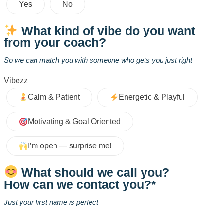
Yes
No
What kind of vibe do you want
from your coach?
So we can match you with someone who gets you just right
Vibezz
Calm & Patient
Energetic & Playful
Motivating & Goal Oriented
I’m open — surprise me!
What should we call you?
How can we contact you?*
Just your first name is perfect