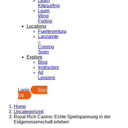
Learn
Kitesurfing
Learn
Wing
Foiling
Locations
Fuerteventura
Lanzarote
–
Coming
Soon
Explore
Blog
Instructors
All
Lessons
Login
Sign
Up
Home
Uncategorized
Royal Rich Casino: Echte Spielspannung in der
Eidgenossenschaft erleben