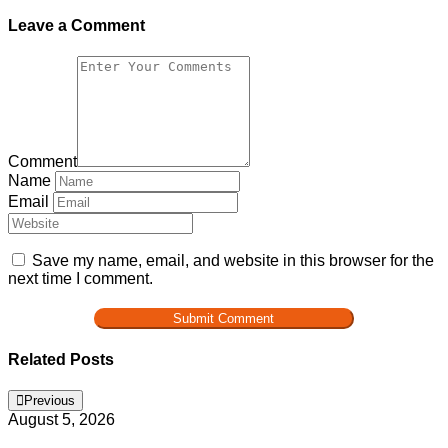
Leave a Comment
Comment
Name
Email
Save my name, email, and website in this browser for the
next time I comment.
Related Posts
Previous
August 5, 2026