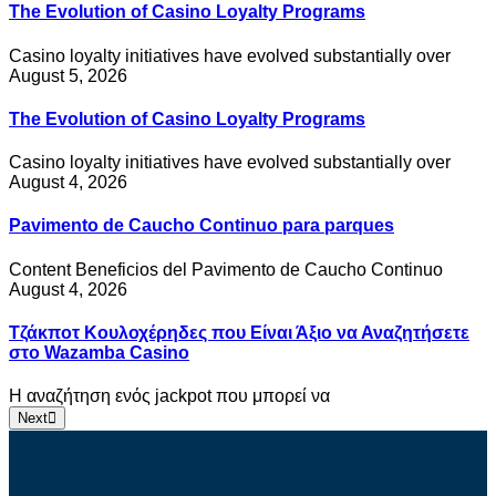
The Evolution of Casino Loyalty Programs
Casino loyalty initiatives have evolved substantially over
August 5, 2026
The Evolution of Casino Loyalty Programs
Casino loyalty initiatives have evolved substantially over
August 4, 2026
Pavimento de Caucho Continuo para parques
Content Beneficios del Pavimento de Caucho Continuo
August 4, 2026
Τζάκποτ Κουλοχέρηδες που Είναι Άξιο να Αναζητήσετε
στο Wazamba Casino
Η αναζήτηση ενός jackpot που μπορεί να
Next