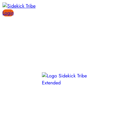
Login