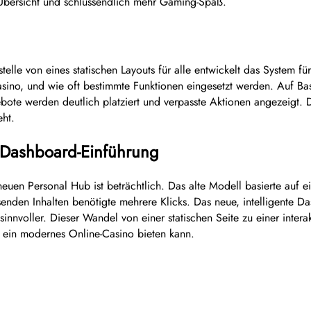
bersicht und schlussendlich mehr Gaming-Spaß.
telle von eines statischen Layouts für alle entwickelt das System fü
sino, und wie oft bestimmte Funktionen eingesetzt werden. Auf Basi
ote werden deutlich platziert und verpasste Aktionen angezeigt. D
eht.
 Dashboard-Einführung
en Personal Hub ist beträchtlich. Das alte Modell basierte auf ein
enden Inhalten benötigte mehrere Klicks. Das neue, intelligente Das
d sinnvoller. Dieser Wandel von einer statischen Seite zu einer inter
s ein modernes Online-Casino bieten kann.