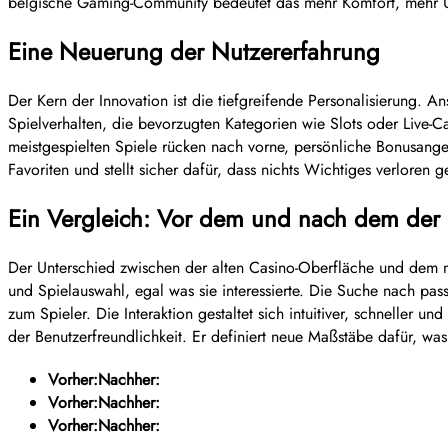
belgische Gaming-Community bedeutet das mehr Komfort, mehr Ü
Eine Neuerung der Nutzererfahrung
Der Kern der Innovation ist die tiefgreifende Personalisierung. Ans
Spielverhalten, die bevorzugten Kategorien wie Slots oder Live-Ca
meistgespielten Spiele rücken nach vorne, persönliche Bonusangeb
Favoriten und stellt sicher dafür, dass nichts Wichtiges verloren g
Ein Vergleich: Vor dem und nach dem der
Der Unterschied zwischen der alten Casino-Oberfläche und dem neu
und Spielauswahl, egal was sie interessierte. Die Suche nach pass
zum Spieler. Die Interaktion gestaltet sich intuitiver, schneller un
der Benutzerfreundlichkeit. Er definiert neue Maßstäbe dafür, wa
Vorher:
Nachher:
Vorher:
Nachher:
Vorher:
Nachher: