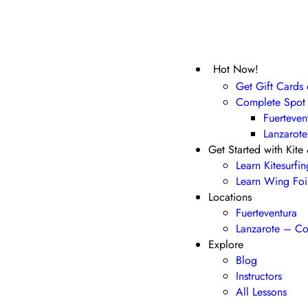
Hot Now!
Get Gift Cards 
Complete Spot
Fuerteven
Lanzarot
Get Started with Kit
Learn Kitesurfin
Learn Wing Foi
Locations
Fuerteventura
Lanzarote – C
Explore
Blog
Instructors
All Lessons