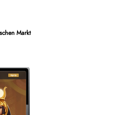
ischen Markt