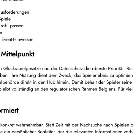
ausforderungen
Spiele
rofil passen
en
en Event-Hinweisen
Mittelpunkt
n Glücksspielgesetze und der Datenschutz die oberste Priorität. Ri
eben. Ihre Nutzung dient dem Zweck, das Spielerlebnis zu optimier
ielbehörde direkt in den Hub hinein. Damit behält der Spieler seine
eibt vollständig an den regulatorischen Rahmen Belgiens. Für viele
ormiert
nd konkret wahrnehmbar. Statt Zeit mit der Nachsuche nach Spiele
e ein persönlicher Begleiter, der die relevanten Informationen vorhä