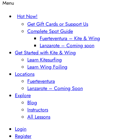
Menu
Hot Now!
Get Gift Cards or Support Us
Complete Spot Guide
Fuerteventura – Kite & Wing
Lanzarote – Coming soon
Get Started with Kite & Wing
Learn Kitesurfing
Learn Wing Foiling
Locations
Fuerteventura
Lanzarote – Coming Soon
Explore
Blog
Instructors
All Lessons
Login
Register