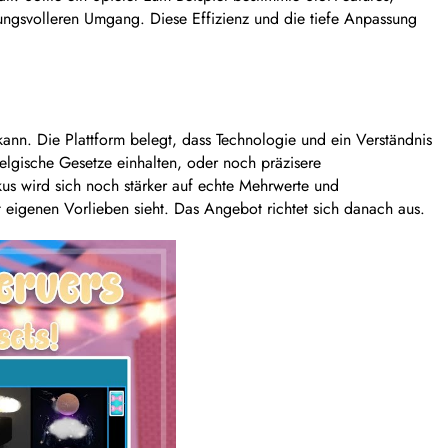
tungsvolleren Umgang. Diese Effizienz und die tiefe Anpassung
nn. Die Plattform belegt, dass Technologie und ein Verständnis
belgische Gesetze einhalten, oder noch präzisere
us wird sich noch stärker auf echte Mehrwerte und
it eigenen Vorlieben sieht. Das Angebot richtet sich danach aus.