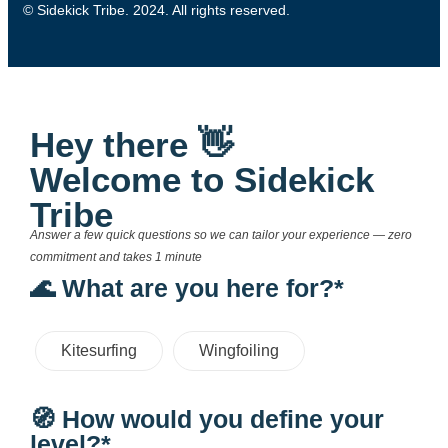
© Sidekick Tribe. 2024. All rights reserved.
Hey there 👋
Welcome to Sidekick
Tribe
Answer a few quick questions so we can tailor your experience — zero
commitment and takes 1 minute
🌊 What are you here for?*
Kitesurfing
Wingfoiling
🧭 How would you define your
level?*