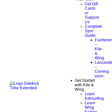
Get Gift
Cards
or
Support
Us
Complete
Spot
Guide
Fuerteven
–
Kite
&
Wing
Lanzarot
–
Coming
soon
Get Started
with Kite &
Wing
Learn
Kitesurfing
Learn
Wing
Foiling