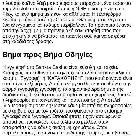
πλούσιο καζίνο λάιβ με κορυφαίους παρόχους, ένα τεράστιο
ταμπλό slot από εταιρείες όπως η NetEnt και η Pragmatic
Play, και ένα τμήμα με εικονικά αθλήματα. Η πλατφόρμα
κινείται με άδεια από την Curacao eGaming, που εγγυάται
ένα ελεγχόμενο και ισότιμο περιβάλλον. Το προνόμιο ξεκινάει
από την αρχή, με μια προνομιακή καλωσορίσματος που
φτιάχτηκε για να βελτιώσει το παιχνίδι σου και να σε φέρει
στη καρδιά της δράσης.
Βήμα προς Βήμα Οδηγίες
Η εγγραφή στο Sankra Casino είναι εύκολη και ταχεία.
Καταρχάς, κατευθύνσου στην αρχική σελίδα και κάνε κλικ το
κουμπί “Εγγραφή” ή “ΚΑΤΑΧΩΡΗΣΗ”, που κατά κανόνα είναι
στο πάνω δεξί μέρος. Αυτή η ενέργεια θα σε κατευθύνει στην
φόρμα εγγραφής εγγραφής, το σημαντικότερο σημείο της
διαδικασίας. Εκεί θα σου απαιτηθεί να καταχωρήσεις βασικά
πληροφορίες επικοινωνίας και ταυτοποίησης. Αποτελεί
ιδιαίτερα κρίσιμο να δηλώσεις κάθε μία από τις πληροφορίες
με ακρίβεια και με τον τρόπο που φαίνονται στα επίσημα
έγγραφά σου έγγραφα. Οποιαδήποτε τυχόν ασυμφωνία
μπορεί να προκαλέσει δυσκολία στο μέλλον, όταν
αποφασίσεις να κάνεις ανάληψη χρημάτων. Όταν
συμπληρώσεις το σύνολο τα πεδία της φόρμας, μεταβαίνεις