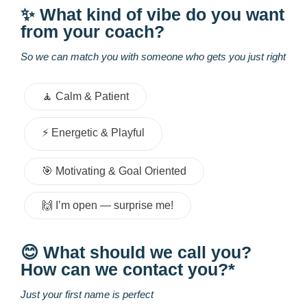
✨ What kind of vibe do you want
from your coach?
So we can match you with someone who gets you just right
🧘 Calm & Patient
⚡️ Energetic & Playful
🎯 Motivating & Goal Oriented
🙌 I’m open — surprise me!
😊 What should we call you?
How can we contact you?*
Just your first name is perfect