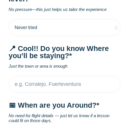
No pressure—this just helps us tailor the experience
📍 Cool!! Do you know Where
you’ll be staying?*
Just the town or area is enough
📅 When are you Around?*
No need for flight details — just let us know if a lesson
could fit on those days.