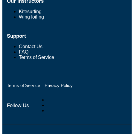
Our Instructors
Kitesurfing
Wing foiling
Support
Contact Us
FAQ
Terms of Service
Terms of Service
Privacy Policy
Follow Us