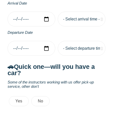
Arrival Date
Departure Date
🚗Quick one—will you have a
car?
Some of the instructors working with us offer pick-up
service, other don't
Yes
No