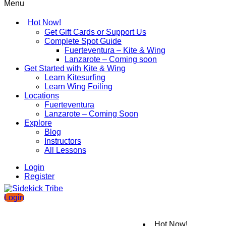
Menu
Hot Now!
Get Gift Cards or Support Us
Complete Spot Guide
Fuerteventura – Kite & Wing
Lanzarote – Coming soon
Get Started with Kite & Wing
Learn Kitesurfing
Learn Wing Foiling
Locations
Fuerteventura
Lanzarote – Coming Soon
Explore
Blog
Instructors
All Lessons
Login
Register
Login
Hot Now!