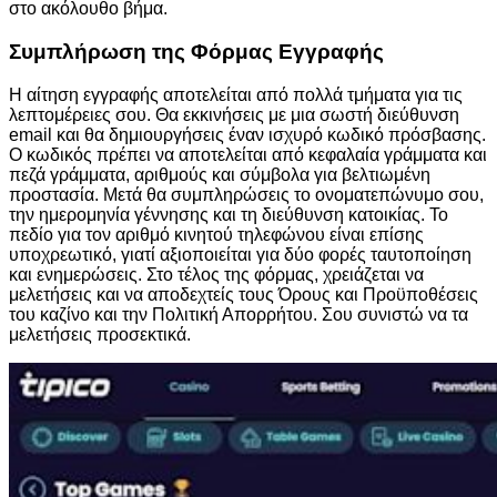
στο ακόλουθο βήμα.
Συμπλήρωση της Φόρμας Εγγραφής
Η αίτηση εγγραφής αποτελείται από πολλά τμήματα για τις
λεπτομέρειες σου. Θα εκκινήσεις με μια σωστή διεύθυνση
email και θα δημιουργήσεις έναν ισχυρό κωδικό πρόσβασης.
Ο κωδικός πρέπει να αποτελείται από κεφαλαία γράμματα και
πεζά γράμματα, αριθμούς και σύμβολα για βελτιωμένη
προστασία. Μετά θα συμπληρώσεις το ονοματεπώνυμο σου,
την ημερομηνία γέννησης και τη διεύθυνση κατοικίας. Το
πεδίο για τον αριθμό κινητού τηλεφώνου είναι επίσης
υποχρεωτικό, γιατί αξιοποιείται για δύο φορές ταυτοποίηση
και ενημερώσεις. Στο τέλος της φόρμας, χρειάζεται να
μελετήσεις και να αποδεχτείς τους Όρους και Προϋποθέσεις
του καζίνο και την Πολιτική Απορρήτου. Σου συνιστώ να τα
μελετήσεις προσεκτικά.