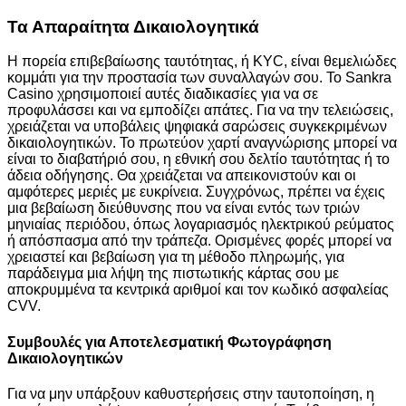
Τα Απαραίτητα Δικαιολογητικά
Η πορεία επιβεβαίωσης ταυτότητας, ή KYC, είναι θεμελιώδες
κομμάτι για την προστασία των συναλλαγών σου. Το Sankra
Casino χρησιμοποιεί αυτές διαδικασίες για να σε
προφυλάσσει και να εμποδίζει απάτες. Για να την τελειώσεις,
χρειάζεται να υποβάλεις ψηφιακά σαρώσεις συγκεκριμένων
δικαιολογητικών. Το πρωτεύον χαρτί αναγνώρισης μπορεί να
είναι το διαβατήριό σου, η εθνική σου δελτίο ταυτότητας ή το
άδεια οδήγησης. Θα χρειάζεται να απεικονιστούν και οι
αμφότερες μεριές με ευκρίνεια. Συγχρόνως, πρέπει να έχεις
μια βεβαίωση διεύθυνσης που να είναι εντός των τριών
μηνιαίας περιόδου, όπως λογαριασμός ηλεκτρικού ρεύματος
ή απόσπασμα από την τράπεζα. Ορισμένες φορές μπορεί να
χρειαστεί και βεβαίωση για τη μέθοδο πληρωμής, για
παράδειγμα μια λήψη της πιστωτικής κάρτας σου με
αποκρυμμένα τα κεντρικά αριθμοί και τον κωδικό ασφαλείας
CVV.
Συμβουλές για Αποτελεσματική Φωτογράφηση
Δικαιολογητικών
Για να μην υπάρξουν καθυστερήσεις στην ταυτοποίηση, η