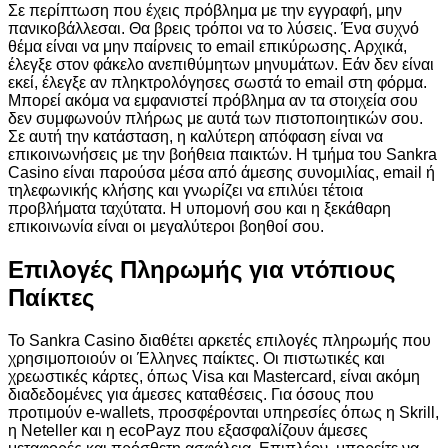
Σε περίπτωση που έχεις πρόβλημα με την εγγραφή, μην
πανικοβάλλεσαι. Θα βρεις τρόποι να το λύσεις. Ένα συχνό
θέμα είναι να μην παίρνεις το email επικύρωσης. Αρχικά,
έλεγξε στον φάκελο ανεπιθύμητων μηνυμάτων. Εάν δεν είναι
εκεί, έλεγξε αν πληκτρολόγησες σωστά το email στη φόρμα.
Μπορεί ακόμα να εμφανιστεί πρόβλημα αν τα στοιχεία σου
δεν συμφωνούν πλήρως με αυτά των πιστοποιητικών σου.
Σε αυτή την κατάσταση, η καλύτερη απόφαση είναι να
επικοινωνήσεις με την βοήθεια παικτών. Η τμήμα του Sankra
Casino είναι παρούσα μέσα από άμεσης συνομιλίας, email ή
τηλεφωνικής κλήσης και γνωρίζει να επιλύει τέτοια
προβλήματα ταχύτατα. Η υπομονή σου και η ξεκάθαρη
επικοινωνία είναι οι μεγαλύτεροι βοηθοί σου.
Επιλογές Πληρωμής για ντόπιους
Παίκτες
Το Sankra Casino διαθέτει αρκετές επιλογές πληρωμής που
χρησιμοποιούν οι Έλληνες παίκτες. Οι πιστωτικές και
χρεωστικές κάρτες, όπως Visa και Mastercard, είναι ακόμη
διαδεδομένες για άμεσες καταθέσεις. Για όσους που
προτιμούν e-wallets, προσφέρονται υπηρεσίες όπως η Skrill,
η Neteller και η ecoPayz που εξασφαλίζουν άμεσες