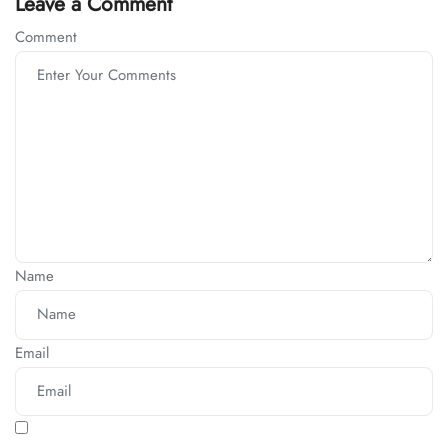
Leave a Comment
Comment
Name
Email