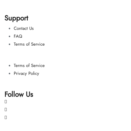
Support
Contact Us
FAQ
Terms of Service
Terms of Service
Privacy Policy
Follow Us