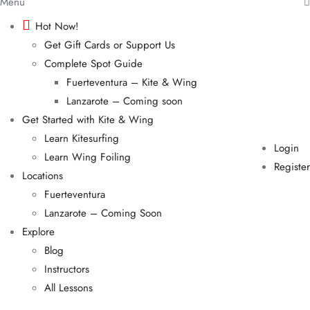
Menu
Hot Now!
Get Gift Cards or Support Us
Complete Spot Guide
Fuerteventura – Kite & Wing
Lanzarote – Coming soon
Get Started with Kite & Wing
Learn Kitesurfing
Login
Learn Wing Foiling
Register
Locations
Fuerteventura
Lanzarote – Coming Soon
Explore
Blog
Instructors
All Lessons