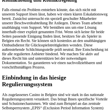
Konfliktlösung und Konfliktregelung
Falls einmal ein Problem entstehen könnte, das sich nicht mit
unserem Support lösen lässt, haben wir einen klaren Eskalationsweg
bereit. Zunächst untersucht ein speziell geschulter Mitarbeiter
unserer Beschwerdeabteilung Ihr Anliegen. Dieses Team arbeitet
unabhängig vom Support. Wir bemühen uns um eine Lösung
innerhalb einer explizit genannten Frist. Wenn sich keine für beide
Seiten passende Einigung finden lässt, besitzen Sie als Spieler in
Belgien ein Recht. Sie können sich kostenlos an den unabhängigen
Ombudsdienst für Glücksspielstreitigkeiten wenden. Diese
außenstehende Schlichtungsstelle prüft neutral. Ihre Entscheidung ist
für alle regulierten Anbieter bindend. Wir machen Sie aktiv auf
dieses Recht hin und unterstützen bei der notwendigen
Dokumentation. So garantieren wir einen nachvollziehbaren und
vorschriftsmäßigen Prozess.
Einbindung in das hiesige
Regulierungssystem
Als zugelassenes Casino in Belgien sind wir stark in das nationale
Regulierungssystem verankert. Das bringt Ihnen spezifische Vorteile
und Schutzmechanismen. Wir sind zum Beispiel an das zentrale
Selbstsperrsystem „EPIS“ (Exclusion Period Information System)