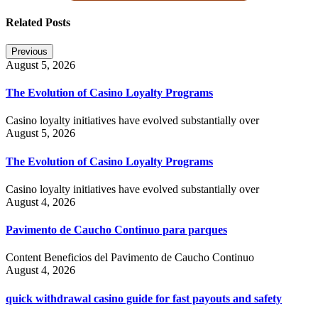
Related Posts
Previous
August 5, 2026
The Evolution of Casino Loyalty Programs
Casino loyalty initiatives have evolved substantially over
August 5, 2026
The Evolution of Casino Loyalty Programs
Casino loyalty initiatives have evolved substantially over
August 4, 2026
Pavimento de Caucho Continuo para parques
Content Beneficios del Pavimento de Caucho Continuo
August 4, 2026
quick withdrawal casino guide for fast payouts and safety