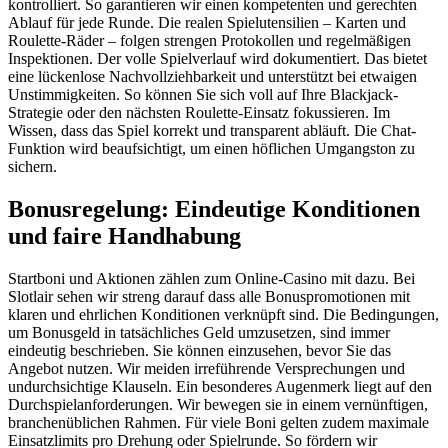
kontrolliert. So garantieren wir einen kompetenten und gerechten
Ablauf für jede Runde. Die realen Spielutensilien – Karten und
Roulette-Räder – folgen strengen Protokollen und regelmäßigen
Inspektionen. Der volle Spielverlauf wird dokumentiert. Das bietet
eine lückenlose Nachvollziehbarkeit und unterstützt bei etwaigen
Unstimmigkeiten. So können Sie sich voll auf Ihre Blackjack-
Strategie oder den nächsten Roulette-Einsatz fokussieren. Im
Wissen, dass das Spiel korrekt und transparent abläuft. Die Chat-
Funktion wird beaufsichtigt, um einen höflichen Umgangston zu
sichern.
Bonusregelung: Eindeutige Konditionen
und faire Handhabung
Startboni und Aktionen zählen zum Online-Casino mit dazu. Bei
Slotlair sehen wir streng darauf dass alle Bonuspromotionen mit
klaren und ehrlichen Konditionen verknüpft sind. Die Bedingungen,
um Bonusgeld in tatsächliches Geld umzusetzen, sind immer
eindeutig beschrieben. Sie können einzusehen, bevor Sie das
Angebot nutzen. Wir meiden irreführende Versprechungen und
undurchsichtige Klauseln. Ein besonderes Augenmerk liegt auf den
Durchspielanforderungen. Wir bewegen sie in einem vernünftigen,
branchenüblichen Rahmen. Für viele Boni gelten zudem maximale
Einsatzlimits pro Drehung oder Spielrunde. So fördern wir