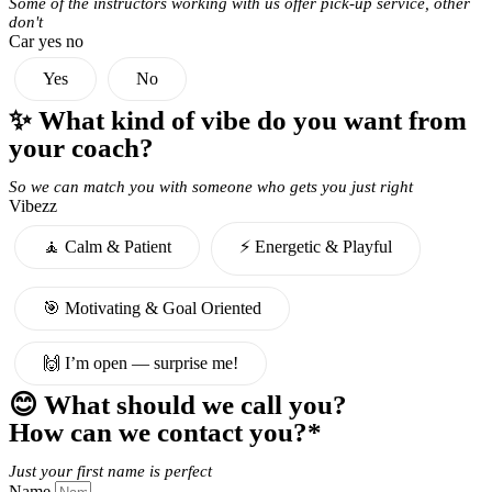
Some of the instructors working with us offer pick-up service, other
don't
Car yes no
Yes
No
✨ What kind of vibe do you want from
your coach?
So we can match you with someone who gets you just right
Vibezz
🧘 Calm & Patient
⚡️ Energetic & Playful
🎯 Motivating & Goal Oriented
🙌 I’m open — surprise me!
😊 What should we call you?
How can we contact you?*
Just your first name is perfect
Name