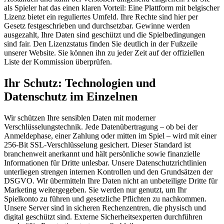
als Spieler hat das einen klaren Vorteil: Eine Plattform mit belgischer
Lizenz bietet ein reguliertes Umfeld. Ihre Rechte sind hier per
Gesetz festgeschrieben und durchsetzbar. Gewinne werden
ausgezahlt, Ihre Daten sind geschützt und die Spielbedingungen
sind fair. Den Lizenzstatus finden Sie deutlich in der Fußzeile
unserer Website. Sie können ihn zu jeder Zeit auf der offiziellen
Liste der Kommission überprüfen.
Ihr Schutz: Technologien und
Datenschutz im Einzelnen
Wir schützen Ihre sensiblen Daten mit moderner
Verschlüsselungstechnik. Jede Datenübertragung – ob bei der
Anmeldephase, einer Zahlung oder mitten im Spiel – wird mit einer
256-Bit SSL-Verschlüsselung gesichert. Dieser Standard ist
branchenweit anerkannt und hält persönliche sowie finanzielle
Informationen für Dritte unlesbar. Unsere Datenschutzrichtlinien
unterliegen strengen internen Kontrollen und den Grundsätzen der
DSGVO. Wir übermitteln Ihre Daten nicht an unbeteiligte Dritte für
Marketing weitergegeben. Sie werden nur genutzt, um Ihr
Spielkonto zu führen und gesetzliche Pflichten zu nachkommen.
Unsere Server sind in sicheren Rechenzentren, die physisch und
digital geschützt sind. Externe Sicherheitsexperten durchführen