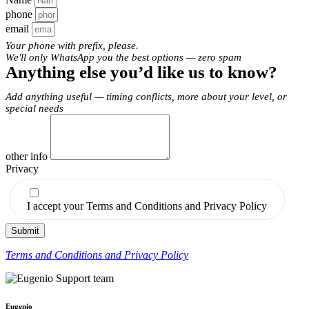
phone
email
Your phone with prefix, please.
We'll only WhatsApp you the best options — zero spam
Anything else you’d like us to know?
Add anything useful — timing conflicts, more about your level, or
special needs
other info
Privacy
I accept your Terms and Conditions and Privacy Policy
Submit
Terms and Conditions and Privacy Policy
Eugenio