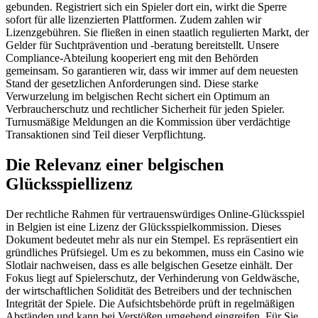
gebunden. Registriert sich ein Spieler dort ein, wirkt die Sperre
sofort für alle lizenzierten Plattformen. Zudem zahlen wir
Lizenzgebühren. Sie fließen in einen staatlich regulierten Markt, der
Gelder für Suchtprävention und -beratung bereitstellt. Unsere
Compliance-Abteilung kooperiert eng mit den Behörden
gemeinsam. So garantieren wir, dass wir immer auf dem neuesten
Stand der gesetzlichen Anforderungen sind. Diese starke
Verwurzelung im belgischen Recht sichert ein Optimum an
Verbraucherschutz und rechtlicher Sicherheit für jeden Spieler.
Turnusmäßige Meldungen an die Kommission über verdächtige
Transaktionen sind Teil dieser Verpflichtung.
Die Relevanz einer belgischen
Glücksspiellizenz
Der rechtliche Rahmen für vertrauenswürdiges Online-Glücksspiel
in Belgien ist eine Lizenz der Glücksspielkommission. Dieses
Dokument bedeutet mehr als nur ein Stempel. Es repräsentiert ein
gründliches Prüfsiegel. Um es zu bekommen, muss ein Casino wie
Slotlair nachweisen, dass es alle belgischen Gesetze einhält. Der
Fokus liegt auf Spielerschutz, der Verhinderung von Geldwäsche,
der wirtschaftlichen Solidität des Betreibers und der technischen
Integrität der Spiele. Die Aufsichtsbehörde prüft in regelmäßigen
Abständen und kann bei Verstößen umgehend eingreifen. Für Sie