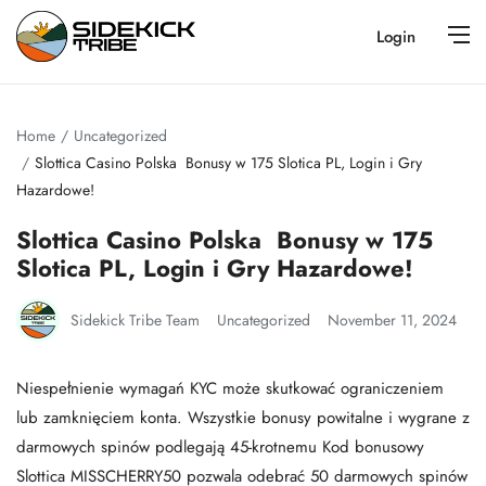
Login
Home
Uncategorized
Slottica Casino Polska ️️ Bonusy w 175 Slotica PL, Login i Gry
Hazardowe!
Slottica Casino Polska ️️ Bonusy w 175
Slotica PL, Login i Gry Hazardowe!
Sidekick Tribe Team
Uncategorized
November 11, 2024
Niespełnienie wymagań KYC może skutkować ograniczeniem
lub zamknięciem konta. Wszystkie bonusy powitalne i wygrane z
darmowych spinów podlegają 45-krotnemu Kod bonusowy
Slottica MISSCHERRY50 pozwala odebrać 50 darmowych spinów