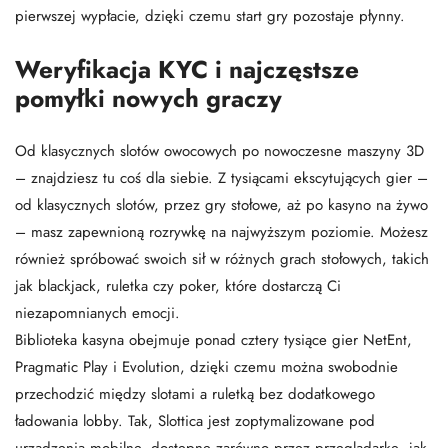
pierwszej wypłacie, dzięki czemu start gry pozostaje płynny.
Weryfikacja KYC i najczęstsze
pomyłki nowych graczy
Od klasycznych slotów owocowych po nowoczesne maszyny 3D
– znajdziesz tu coś dla siebie. Z tysiącami ekscytujących gier –
od klasycznych slotów, przez gry stołowe, aż po kasyno na żywo
– masz zapewnioną rozrywkę na najwyższym poziomie. Możesz
również spróbować swoich sił w różnych grach stołowych, takich
jak blackjack, ruletka czy poker, które dostarczą Ci
niezapomnianych emocji.
Biblioteka kasyna obejmuje ponad cztery tysiące gier NetEnt,
Pragmatic Play i Evolution, dzięki czemu można swobodnie
przechodzić między slotami a ruletką bez dodatkowego
ładowania lobby. Tak, Slottica jest zoptymalizowane pod