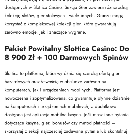
dostępnych w Slottica Casino. Sekcja Gier zawiera różnorodną
kolekcję slotów, gier stołowych i wiele innych. Gracze mogą
korzystać z kompleksowej kolekcji gier, które gwarantują
zarówno emocje, jak i znaczące wygrane.
Pakiet Powitalny Slottica Casino: Do
8 900 Zł + 100 Darmowych Spinów
Slottica to platforma, która wyróżnia się szeroką ofertą gier
hazardowych oraz łatwością w obsłudze zarówno na
komputerach, jak i urządzeniach mobilnych. Platforma jest
nowoczesna i zoptymalizowana, co gwarantuje płynne działanie
na komputerach i urządzeniach mobilnych, a dodatkowo
dostępna jest aplikacja mobilna kasyna. Jeśli masz inne pytania
dotyczące kasyna, gier, bonusów czy metod płatności –
skorzystaj z sekcji najczęściej zadawane pytania lub skontaktuj