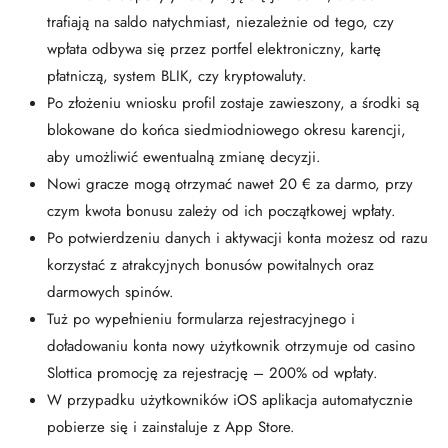
trafiają na saldo natychmiast, niezależnie od tego, czy
wpłata odbywa się przez portfel elektroniczny, kartę
płatniczą, system BLIK, czy kryptowaluty.
Po złożeniu wniosku profil zostaje zawieszony, a środki są
blokowane do końca siedmiodniowego okresu karencji,
aby umożliwić ewentualną zmianę decyzji.
Nowi gracze mogą otrzymać nawet 20 € za darmo, przy
czym kwota bonusu zależy od ich początkowej wpłaty.
Po potwierdzeniu danych i aktywacji konta możesz od razu
korzystać z atrakcyjnych bonusów powitalnych oraz
darmowych spinów.
Tuż po wypełnieniu formularza rejestracyjnego i
doładowaniu konta nowy użytkownik otrzymuje od casino
Slottica promocję za rejestrację – 200% od wpłaty.
W przypadku użytkowników iOS aplikacja automatycznie
pobierze się i zainstaluje z App Store.