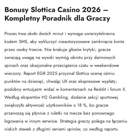
Bonusy Slottica Casino 2026 –
Kompletny Poradnik dla Graczy
Proces trwa około dwóch minut i wymaga uwierzytelnienia
kodem SMS, aby wykluczyć nieautoryzowane zamknięcie konta
przez osoby trzecie. Nie brakuje głosów krytyki; gracze
zwracają uwagę na wysoki wymóg obrotu przy darmowych
spinach oraz okazjonalne przeciążenia czatu w weekendowe
wieczory. Raport EGR 2025 przyznał Slottica ocenę ośmiu
punktów na dziesięć, chwaląc UX oraz ekspresowe wypłaty;
podobny entuzjazm widać w komentarzach na Reddit i forum X.
Według ekspertów H2 Gambling, dodanie sekcji sportowej
zwiększyło aktywność użytkowników o 18 %, bo gracze
przenoszą się płynnie z ruletki na mecze bez ponownego
logowania w innym serwisie. Strategia graczy polega na łączeniu
niskich stawek z długimi seriami spinów, co według raportu