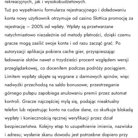
rekreacyjnych, jak i wysokobudżetowych.
Tuż po wypełnieniu formularza rejestracyjnego i doładowaniu
konta nowy użytkownik otrzymuje od casino Slottica promocję za
rejestrację – 200% od wpłaty. Wpłaty są przetwarzane
natychmiastowo niezależnie od metody płatności, dzięki czemu
gracze mogą zasilić swoje konta i od razu zacząć grać. Po
autoryzacji aplikacja pobiera cache gier, przyspieszając
ładowanie slotów nawet o trzydzieści procent względem wersji
przeglądarkowej, co doceniłem podczas podróży pociągiem.
Limitem wypłaty objęte są wygrane z darmowych spinów, więc
nadwyżki przechodzą na saldo bonusowe; przestrzeganie
górnego pułapu zapobiega anulowaniu premii przez automat
kontroli. Gracze najczęściej mylą się, podając nieaktualny
telefon lub rejestrując konto na cudze dane, co skutkuje blokadą
wypłaty i koniecznością ręcznej weryfikacji przez dział
bezpieczeństwa. Kolejny etap to uzupełnienie imienia, nazwiska
i adresu; wysłanie skanu dowodu jest potrzebne dopiero przy