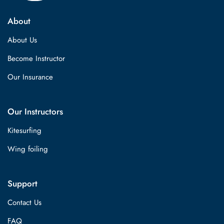
About
About Us
Become Instructor
Our Insurance
Our Instructors
Kitesurfing
Wing foiling
Support
Contact Us
FAQ