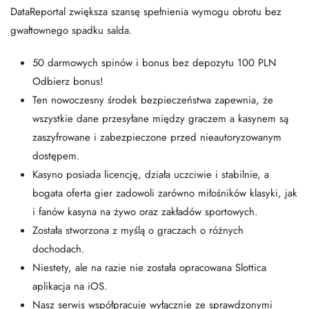
DataReportal zwiększa szansę spełnienia wymogu obrotu bez
gwałtownego spadku salda.
50 darmowych spinów i bonus bez depozytu 100 PLN
Odbierz bonus!
Ten nowoczesny środek bezpieczeństwa zapewnia, że
wszystkie dane przesyłane między graczem a kasynem są
zaszyfrowane i zabezpieczone przed nieautoryzowanym
dostępem.
Kasyno posiada licencję, działa uczciwie i stabilnie, a
bogata oferta gier zadowoli zarówno miłośników klasyki, jak
i fanów kasyna na żywo oraz zakładów sportowych.
Została stworzona z myślą o graczach o różnych
dochodach.
Niestety, ale na razie nie została opracowana Slottica
aplikacja na iOS.
Nasz serwis współpracuje wyłącznie ze sprawdzonymi