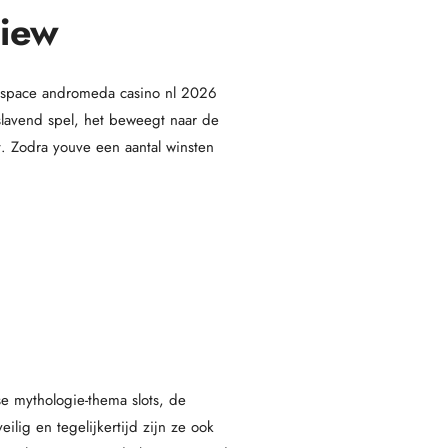
iew
g, space andromeda casino nl 2026
slavend spel, het beweegt naar de
t. Zodra youve een aantal winsten
e mythologie-thema slots, de
ilig en tegelijkertijd zijn ze ook