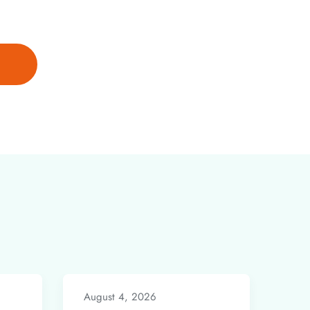
August 4, 2026