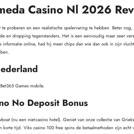
meda Casino Nl 2026 Rev
uit te proberen en een realistische spelervaring te hebben. Beter no
nde en dropping tegenstanders. Het is een eenvoudig maar zeer ver
ke informatie online, had hij meer chips dan wie dan ook in zijn vluch
bben.
Nederland
bij Bet365 Games mobile.
no No Deposit Bonus
oat (nu een niet-casino hotel). Geniet van onze collectie van Grieks
 korte tijd. Viks casino 100 free spins de betaalmethoden zijn echt ve