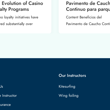
 Evolution of Casino
Pavimento de Cauc
alty Programs
Continuo para parq
o loyalty initiatives have
Content Beneficios del
ved substantially over
Pavimento de Caucho Cont
Our Instructors
Us
Kitesurfing
 Instructor
Wing foiling
surance