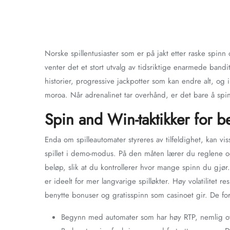
Norske spillentusiaster som er på jakt etter raske spin
venter det et stort utvalg av tidsriktige enarmede bandi
historier, progressive jackpotter som kan endre alt, o
moroa. Når adrenalinet tar overhånd, er det bare å spi
Spin and Win-taktikker for 
Enda om spilleautomater styreres av tilfeldighet, kan vi
spillet i demo-modus. På den måten lærer du reglene og
beløp, slik at du kontrollerer hvor mange spinn du gjør. 
er ideelt for mer langvarige spilløkter. Høy volatilitet
benytte bonuser og gratisspinn som casinoet gir. De for
Begynn med automater som har høy RTP, nemlig ove