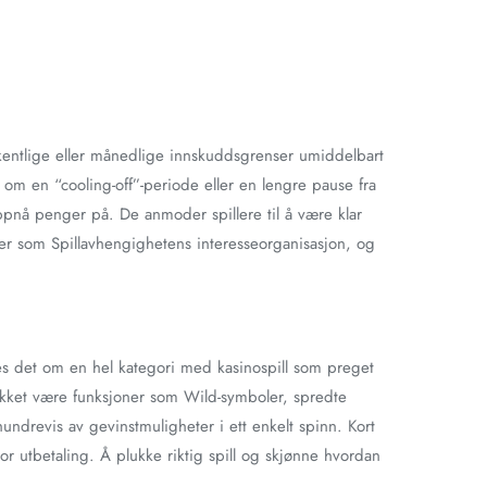
 ukentlige eller månedlige innskuddsgrenser umiddelbart
 om en “cooling-off”-periode eller en lengre pause fra
nå penger på. De anmoder spillere til å være klar
ner som Spillavhengighetens interesseorganisasjon, og
es det om en hel kategori med kasinospill som preget
, takket være funksjoner som Wild-symboler, spredte
hundrevis av gevinstmuligheter i ett enkelt spinn. Kort
tor utbetaling. Å plukke riktig spill og skjønne hvordan