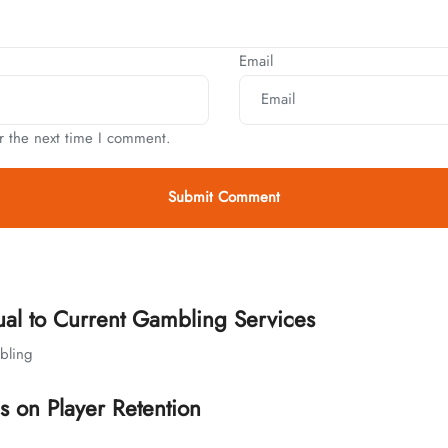
Email
r the next time I comment.
al to Current Gambling Services
bling
s on Player Retention