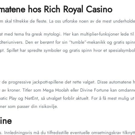
matene hos Rich Royal Casino
m skal tiltrekke de fleste. La oss utforske noen av de mest underhol
ed tema fra gresk mytologi. Her kan multiplier-funksjoner lede til 
dteriunivers. Den er berømt for sin “tumble”-mekanikk og gratis spin
t. Spillet har spredte symboler og gratis spinn hvor et spesialsymbo
de progressive jackpott-spillene det rette valget. Disse automatene h
er av kroner. Titler som Mega Moolah eller Divine Fortune kan omdanne
tic Play og NetEnt, så utvalget forblir aktuelt. For å få mest mulig ut
er som passer din risikovilje.
ine
. Innledningsvis må du tilfredsstille eventuelle omsetningskrav tilkny