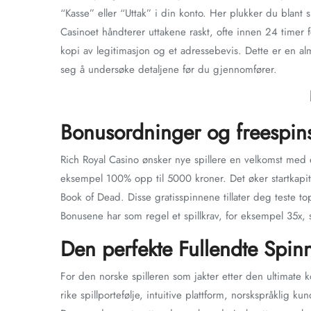
“Kasse” eller “Uttak” i din konto. Her plukker du blan
Casinoet håndterer uttakene raskt, ofte innen 24 timer f
kopi av legitimasjon og et adressebevis. Dette er en a
seg å undersøke detaljene før du gjennomfører.
Bonusordninger og freespins 
Rich Royal Casino ønsker nye spillere en velkomst med e
eksempel 100% opp til 5000 kroner. Det øker startkapit
Book of Dead. Disse gratisspinnene tillater deg teste 
Bonusene har som regel et spillkrav, for eksempel 35x, 
Den perfekte Fullendte Spin
For den norske spilleren som jakter etter den ultimate k
rike spillportefølje, intuitive plattform, norskspråklig 