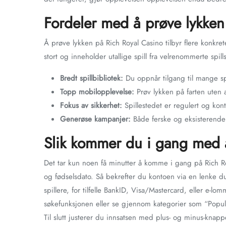
Fordeler med å prøve lykken
Å prøve lykken på Rich Royal Casino tilbyr flere konkret
stort og inneholder utallige spill fra velrenommerte spil
Bredt spillbibliotek:
Du oppnår tilgang til mange spi
Topp mobilopplevelse:
Prøv lykken på farten uten a
Fokus av sikkerhet:
Spillestedet er regulert og kon
Generøse kampanjer:
Både ferske og eksisterende
Slik kommer du i gang med
Det tar kun noen få minutter å komme i gang på Rich Ro
og fødselsdato. Så bekrefter du kontoen via en lenke d
spillere, for tilfelle BankID, Visa/Mastercard, eller e
søkefunksjonen eller se gjennom kategorier som “Populære
Til slutt justerer du innsatsen med plus- og minus-knap