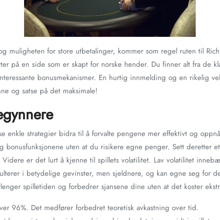
n og muligheten for store utbetalinger, kommer som regel ruten til Ric
tter på en side som er skapt for norske hender. Du finner alt fra de kl
g interessante bonusmekanismer. En hurtig innmelding og en rikelig v
nne og satse på det maksimale!
begynnere
sse enkle strategier bidra til å forvalte pengene mer effektivt og oppn
 bonusfunksjonene uten at du risikere egne penger. Sett deretter et d
Videre er det lurt å kjenne til spillets volatilitet. Lav volatilitet in
 resulterer i betydelige gevinster, men sjeldnere, og kan egne seg fo
lenger spilletiden og forbedrer sjansene dine uten at det koster ekst
r 96%. Det medfører forbedret teoretisk avkastning over tid.