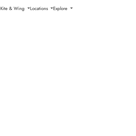
h Kite & Wing
Locations
Explore