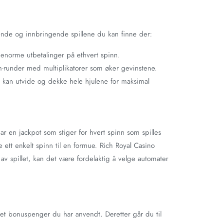
dende og innbringende spillene du kan finne der:
enorme utbetalinger på ethvert spinn.
n-runder med multiplikatorer som øker gevinstene.
l kan utvide og dekke hele hjulene for maksimal
ar en jackpot som stiger for hvert spinn som spilles
 ett enkelt spinn til en formue. Rich Royal Casino
 av spillet, kan det være fordelaktig å velge automater
ttet bonuspenger du har anvendt. Deretter går du til