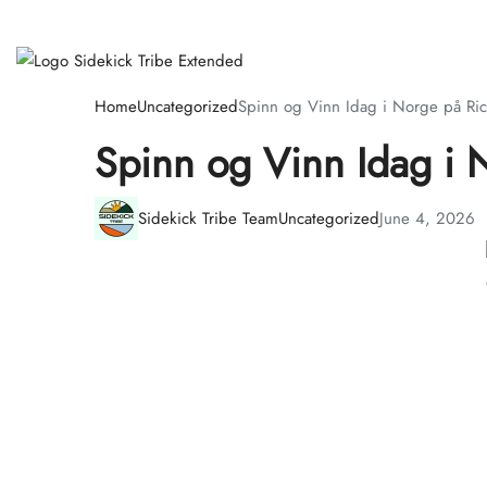
Home
Uncategorized
Spinn og Vinn Idag i Norge på Ric
Spinn og Vinn Idag i 
Sidekick Tribe Team
Uncategorized
June 4, 2026