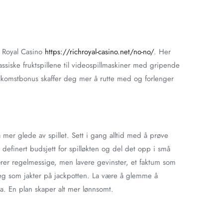
h Royal Casino
https://richroyal-casino.net/no-no/
. Her
assiske fruktspillene til videospillmaskiner med gripende
elkomstbonus skaffer deg mer å rutte med og forlenger
å mer glede av spillet. Sett i gang alltid med å prøve
efinert budsjett for spilløkten og del det opp i små
nebærer regelmessige, men lavere gevinster, et faktum som
r deg som jakter på jackpotten. La være å glemme å
ra. En plan skaper alt mer lønnsomt.