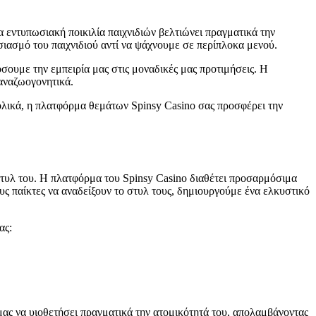
α εντυπωσιακή ποικιλία παιχνιδιών βελτιώνει πραγματικά την
σιασμό του παιχνιδιού αντί να ψάχνουμε σε περίπλοκα μενού.
ουμε την εμπειρία μας στις μοναδικές μας προτιμήσεις. Η
αναζωογονητικά.
λικά, η πλατφόρμα θεμάτων Spinsy Casino σας προσφέρει την
στυλ του. Η πλατφόρμα του Spinsy Casino διαθέτει προσαρμόσιμα
υς παίκτες να αναδείξουν το στυλ τους, δημιουργούμε ένα ελκυστικό
ας:
ας να υιοθετήσει πραγματικά την ατομικότητά του, απολαμβάνοντας