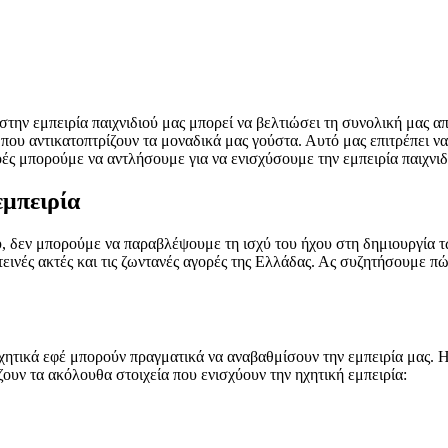
την εμπειρία παιχνιδιού μας μπορεί να βελτιώσει τη συνολική μας 
που αντικατοπτρίζουν τα μοναδικά μας γούστα. Αυτό μας επιτρέπει 
ές μπορούμε να αντλήσουμε για να ενισχύσουμε την εμπειρία παιχνιδ
εμπειρία
 δεν μπορούμε να παραβλέψουμε τη ισχύ του ήχου στη δημιουργία τω
ινές ακτές και τις ζωντανές αγορές της Ελλάδας. Ας συζητήσουμε πώς
χητικά εφέ μπορούν πραγματικά να αναβαθμίσουν την εμπειρία μας. 
ουν τα ακόλουθα στοιχεία που ενισχύουν την ηχητική εμπειρία: