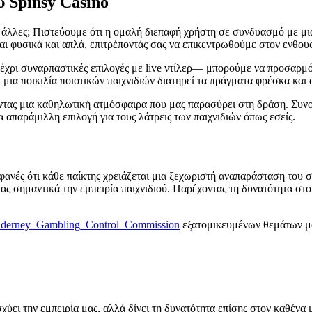
 Spinsy Casino
ς άλλες; Πιστεύουμε ότι η ομαλή διεπαφή χρήστη σε συνδυασμό με μι
αι φυσικά και απλά, επιτρέποντάς σας να επικεντρωθούμε στον ενθου
έχρι συναρπαστικές επιλογές με live ντίλερ— μπορούμε να προσαρμόσ
ια ποικιλία ποιοτικών παιχνιδιών διατηρεί τα πράγματα φρέσκα και 
ντας μια καθηλωτική ατμόσφαιρα που μας παρασύρει στη δράση. Συνο
α απαράμιλλη επιλογή για τους λάτρεις των παιχνιδιών όπως εσείς.
ανές ότι κάθε παίκτης χρειάζεται μια ξεχωριστή αναπαράσταση του 
ας σημαντικά την εμπειρία παιχνιδιού. Παρέχοντας τη δυνατότητα στο
i/Alderney_Gambling_Control_Commission
εξατομικευμένων θεμάτων μ
 την εμπειρία μας, αλλά δίνει τη δυνατότητα επίσης στον καθένα μ