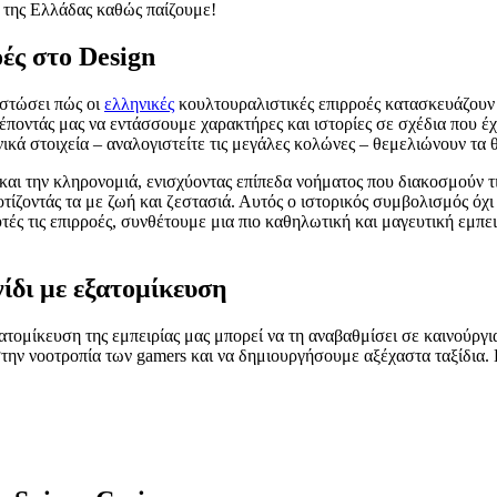
 της Ελλάδας καθώς παίζουμε!
ές στο Design
ιστώσει πώς οι
ελληνικές
κουλτουραλιστικές επιρροές κατασκευάζουν 
τρέποντάς μας να εντάσσουμε χαρακτήρες και ιστορίες σε σχέδια που 
ικά στοιχεία – αναλογιστείτε τις μεγάλες κολώνες – θεμελιώνουν τα 
και την κληρονομιά, ενισχύοντας επίπεδα νοήματος που διακοσμούν τι
τίζοντάς τα με ζωή και ζεστασιά. Αυτός ο ιστορικός συμβολισμός όχι
ές τις επιρροές, συνθέτουμε μια πιο καθηλωτική και μαγευτική εμπει
νίδι με εξατομίκευση
ξατομίκευση της εμπειρίας μας μπορεί να τη αναβαθμίσει σε καινούργι
ην νοοτροπία των gamers και να δημιουργήσουμε αξέχαστα ταξίδια. Π