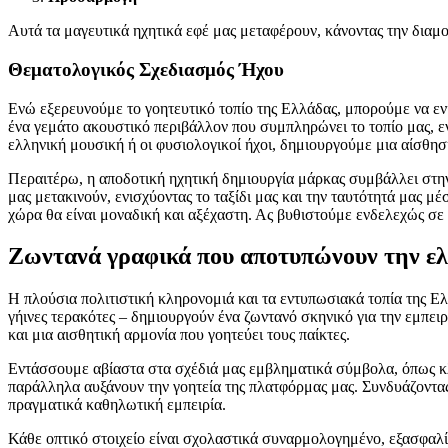
Αυτά τα μαγευτικά ηχητικά εφέ μας μεταφέρουν, κάνοντας την διαμ
Θεματολογικός Σχεδιασμός Ήχου
Ενώ εξερευνούμε το γοητευτικό τοπίο της Ελλάδας, μπορούμε να εν
ένα γεμάτο ακουστικό περιβάλλον που συμπληρώνει το τοπίο μας, 
ελληνική μουσική ή οι φυσιολογικοί ήχοι, δημιουργούμε μια αίσθησ
Περαιτέρω, η αποδοτική ηχητική δημιουργία μάρκας συμβάλλει στη
μας μετακινούν, ενισχύοντας το ταξίδι μας και την ταυτότητά μας 
χώρα θα είναι μοναδική και αξέχαστη. Ας βυθιστούμε ενδελεχώς σε
Ζωντανά γραφικά που αποτυπώνουν την ελ
Η πλούσια πολιτιστική κληρονομιά και τα εντυπωσιακά τοπία της Ε
γήινες τερακότες – δημιουργούν ένα ζωντανό σκηνικό για την εμπει
και μια αισθητική αρμονία που γοητεύει τους παίκτες.
Εντάσσουμε αβίαστα στα σχέδιά μας εμβληματικά σύμβολα, όπως κλ
παράλληλα αυξάνουν την γοητεία της πλατφόρμας μας. Συνδυάζοντας
πραγματικά καθηλωτική εμπειρία.
Κάθε οπτικό στοιχείο είναι σχολαστικά συναρμολογημένο, εξασφαλίζ