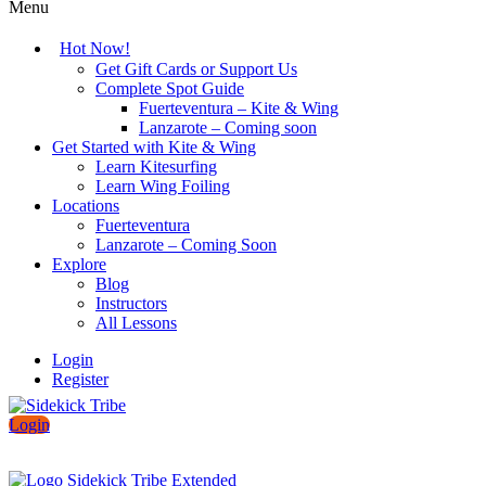
Menu
Hot Now!
Get Gift Cards or Support Us
Complete Spot Guide
Fuerteventura – Kite & Wing
Lanzarote – Coming soon
Get Started with Kite & Wing
Learn Kitesurfing
Learn Wing Foiling
Locations
Fuerteventura
Lanzarote – Coming Soon
Explore
Blog
Instructors
All Lessons
Login
Register
Login