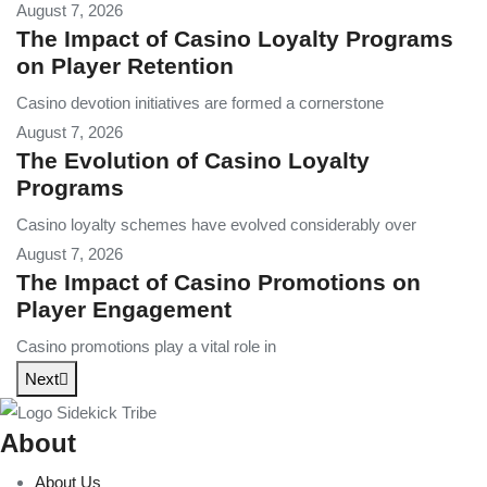
August 7, 2026
The Impact of Casino Loyalty Programs
on Player Retention
Casino devotion initiatives are formed a cornerstone
August 7, 2026
The Evolution of Casino Loyalty
Programs
Casino loyalty schemes have evolved considerably over
August 7, 2026
The Impact of Casino Promotions on
Player Engagement
Casino promotions play a vital role in
Next
About
About Us