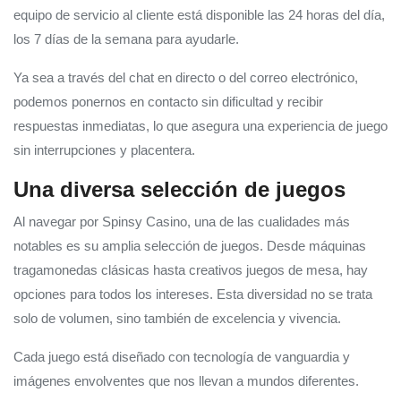
equipo de servicio al cliente está disponible las 24 horas del día,
los 7 días de la semana para ayudarle.
Ya sea a través del chat en directo o del correo electrónico,
podemos ponernos en contacto sin dificultad y recibir
respuestas inmediatas, lo que asegura una experiencia de juego
sin interrupciones y placentera.
Una diversa selección de juegos
Al navegar por Spinsy Casino, una de las cualidades más
notables es su amplia selección de juegos. Desde máquinas
tragamonedas clásicas hasta creativos juegos de mesa, hay
opciones para todos los intereses. Esta diversidad no se trata
solo de volumen, sino también de excelencia y vivencia.
Cada juego está diseñado con tecnología de vanguardia y
imágenes envolventes que nos llevan a mundos diferentes.