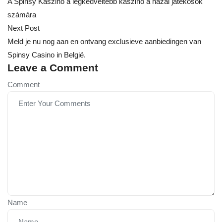
navigation
A Spinsy Kaszinó a legkedveltebb kaszinó a hazai játékosok
számára
Next Post
Meld je nu nog aan en ontvang exclusieve aanbiedingen van
Spinsy Casino in België.
Leave a Comment
Comment
Name