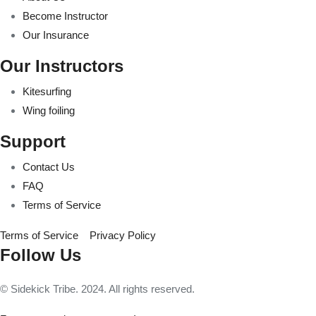
Become Instructor
Our Insurance
Our Instructors
Kitesurfing
Wing foiling
Support
Contact Us
FAQ
Terms of Service
Terms of Service
Privacy Policy
Follow Us
© Sidekick Tribe. 2024. All rights reserved.