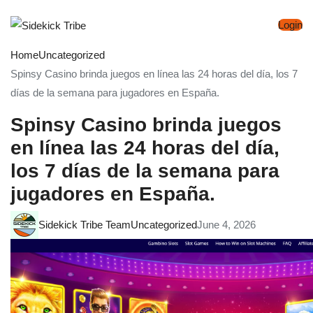
Login
Home
Uncategorized
Spinsy Casino brinda juegos en línea las 24 horas del día, los 7
días de la semana para jugadores en España.
Spinsy Casino brinda juegos
en línea las 24 horas del día,
los 7 días de la semana para
jugadores en España.
Sidekick Tribe Team
Uncategorized
June 4, 2026