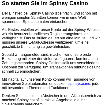
So starten Sie im Spinsy Casino
Der Einstieg bei Spinsy Casino ist einfach, und schon mit
wenigen simplen Schritten können wir in eine Welt
spannender Spielautomaten eintauchen.
Als Erstes erstellen wir unser Konto auf der Spinsy-Website,
wo ein benutzerfreundliches Registrierungsformular
verfügbar ist. Das Ausfüllen dauert nur eine Minute, und wir
müssen unsere E-Mail-Adresse verifizieren, um eine
geschützte Einrichtung zu gewährleisten.
Sobald wir angemeldet sind, machen wir unsere erste
Einzahlung mit einer der vielen verfügbaren, komfortablen
Zahlungsmethoden. Spinsy Casino stellt uns verschiedene
Optionen zur Verfügung, um Transaktionen reibungslos und
schnell zu ermöglichen.
Mit Kapital auf unserem Konto können wir Tausende von
innovativen Spielautomaten entdecken,
spinsycasino
, jeder
mit besonderen Themen und Funktionen.
Denken Sie nicht, einen Abstecher in den Aktionsbereich zu
machen! Spinsy hat oft attraktive Angebote, die Ihr
Spielerlebnis bereichern.