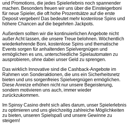
und Promotions, die jedes Spielerlebnis noch spannender
machen. Besonders freuen wir uns über die Einsteigerboni
für neue Spieler, die oft hohe Prozentsätze auf die erste
Deposit vergeben! Das bedeutet mehr kostenlose Spins und
höhere Chancen auf die begehrten Jackpots.
Außerdem sollten wir die kontinuierlichen Angebote nicht
außer Acht lassen, die unsere Treue belohnen. Wöchentlich
wiederkehrende Boni, kostenlose Spins und thematische
Events sorgen für anhaltenden Spielvergnügen und
ermöglichen es uns, unterschiedliche Spielautomaten zu
ausprobieren, ohne dabei unser Geld zu sprengen.
Das wirklich Innovative sind die Cashback-Angebote im
Rahmen von Sonderaktionen, die uns ein Sicherheitsnetz
bieten und uns sorgenfreies Spielvergnügen ermöglichen.
Diese Anreize erhöhen nicht nur unsere Begeisterung,
sondern motivieren uns auch, immer wieder
zurückzukommen.
Im Spinsy Casino dreht sich alles darum, unser Spielerlebnis
zu optimieren und uns gleichzeitig zahlreiche Möglichkeiten
zu bieten, unseren Spielspaß und unsere Gewinne zu
steigern!