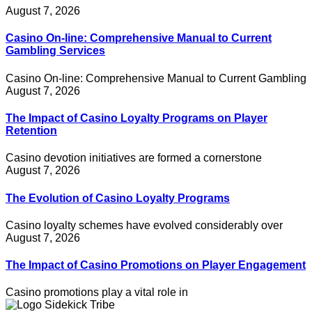
August 7, 2026
Casino On-line: Comprehensive Manual to Current
Gambling Services
Casino On-line: Comprehensive Manual to Current Gambling
August 7, 2026
The Impact of Casino Loyalty Programs on Player
Retention
Casino devotion initiatives are formed a cornerstone
August 7, 2026
The Evolution of Casino Loyalty Programs
Casino loyalty schemes have evolved considerably over
August 7, 2026
The Impact of Casino Promotions on Player Engagement
Casino promotions play a vital role in