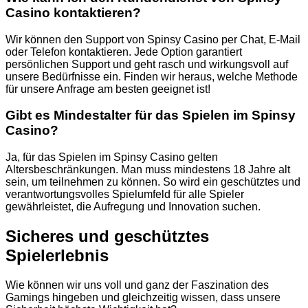
Casino kontaktieren?
Wir können den Support von Spinsy Casino per Chat, E-Mail
oder Telefon kontaktieren. Jede Option garantiert
persönlichen Support und geht rasch und wirkungsvoll auf
unsere Bedürfnisse ein. Finden wir heraus, welche Methode
für unsere Anfrage am besten geeignet ist!
Gibt es Mindestalter für das Spielen im Spinsy
Casino?
Ja, für das Spielen im Spinsy Casino gelten
Altersbeschränkungen. Man muss mindestens 18 Jahre alt
sein, um teilnehmen zu können. So wird ein geschütztes und
verantwortungsvolles Spielumfeld für alle Spieler
gewährleistet, die Aufregung und Innovation suchen.
Sicheres und geschütztes
Spielerlebnis
Wie können wir uns voll und ganz der Faszination des
Gamings hingeben und gleichzeitig wissen, dass unsere