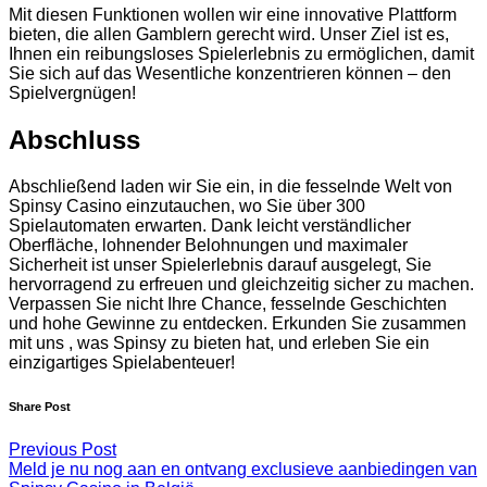
Mit diesen Funktionen wollen wir eine innovative Plattform
bieten, die allen Gamblern gerecht wird. Unser Ziel ist es,
Ihnen ein reibungsloses Spielerlebnis zu ermöglichen, damit
Sie sich auf das Wesentliche konzentrieren können – den
Spielvergnügen!
Abschluss
Abschließend laden wir Sie ein, in die fesselnde Welt von
Spinsy Casino einzutauchen, wo Sie über 300
Spielautomaten erwarten. Dank leicht verständlicher
Oberfläche, lohnender Belohnungen und maximaler
Sicherheit ist unser Spielerlebnis darauf ausgelegt, Sie
hervorragend zu erfreuen und gleichzeitig sicher zu machen.
Verpassen Sie nicht Ihre Chance, fesselnde Geschichten
und hohe Gewinne zu entdecken. Erkunden Sie zusammen
mit uns , was Spinsy zu bieten hat, und erleben Sie ein
einzigartiges Spielabenteuer!
Share Post
Post
Previous Post
Meld je nu nog aan en ontvang exclusieve aanbiedingen van
navigation