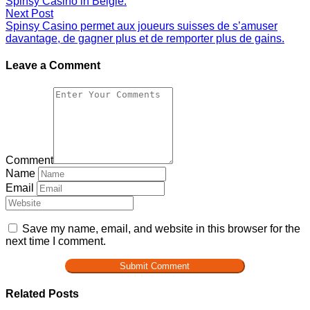
Spinsy Casino in België.
Next Post
Spinsy Casino permet aux joueurs suisses de s’amuser
davantage, de gagner plus et de remporter plus de gains.
Leave a Comment
Comment
Name
Email
Save my name, email, and website in this browser for the
next time I comment.
Related Posts