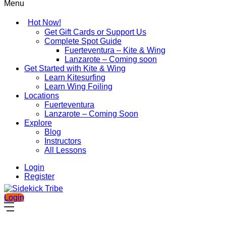
Menu
Hot Now!
Get Gift Cards or Support Us
Complete Spot Guide
Fuerteventura – Kite & Wing
Lanzarote – Coming soon
Get Started with Kite & Wing
Learn Kitesurfing
Learn Wing Foiling
Locations
Fuerteventura
Lanzarote – Coming Soon
Explore
Blog
Instructors
All Lessons
Login
Register
Login