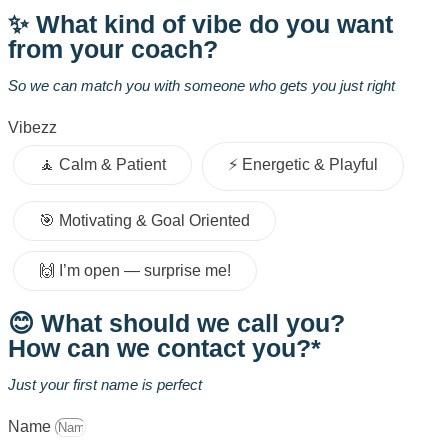
✨ What kind of vibe do you want
from your coach?
So we can match you with someone who gets you just right
Vibezz
🧘 Calm & Patient
⚡️ Energetic & Playful
🎯 Motivating & Goal Oriented
🙌 I’m open — surprise me!
😊 What should we call you?
How can we contact you?*
Just your first name is perfect
Name