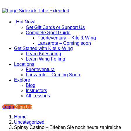
Hot Now!
Get Gift Cards or Support Us
Complete Spot Guide
Fuerteventura – Kite & Wing
Lanzarote – Coming soon
Get Started with Kite & Wing
Learn Kitesurfing
Learn Wing Foiling
Locations
Fuerteventura
Lanzarote – Coming Soon
Explore
Blog
Instructors
All Lessons
Login
Sign Up
Home
Uncategorized
Spinsy Casino – Erleben Sie noch heute zahlreiche