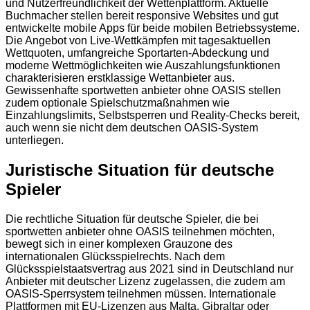
und Nutzerfreundlichkeit der Wettenplattform. Aktuelle
Buchmacher stellen bereit responsive Websites und gut
entwickelte mobile Apps für beide mobilen Betriebssysteme.
Die Angebot von Live-Wettkämpfen mit tagesaktuellen
Wettquoten, umfangreiche Sportarten-Abdeckung und
moderne Wettmöglichkeiten wie Auszahlungsfunktionen
charakterisieren erstklassige Wettanbieter aus.
Gewissenhafte sportwetten anbieter ohne OASIS stellen
zudem optionale Spielschutzmaßnahmen wie
Einzahlungslimits, Selbstsperren und Reality-Checks bereit,
auch wenn sie nicht dem deutschen OASIS-System
unterliegen.
Juristische Situation für deutsche
Spieler
Die rechtliche Situation für deutsche Spieler, die bei
sportwetten anbieter ohne OASIS teilnehmen möchten,
bewegt sich in einer komplexen Grauzone des
internationalen Glücksspielrechts. Nach dem
Glücksspielstaatsvertrag aus 2021 sind in Deutschland nur
Anbieter mit deutscher Lizenz zugelassen, die zudem am
OASIS-Sperrsystem teilnehmen müssen. Internationale
Plattformen mit EU-Lizenzen aus Malta, Gibraltar oder