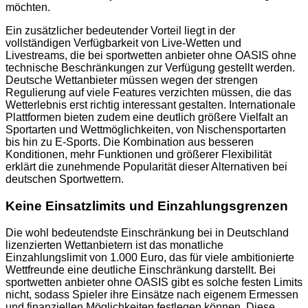
möchten.
Ein zusätzlicher bedeutender Vorteil liegt in der
vollständigen Verfügbarkeit von Live-Wetten und
Livestreams, die bei sportwetten anbieter ohne OASIS ohne
technische Beschränkungen zur Verfügung gestellt werden.
Deutsche Wettanbieter müssen wegen der strengen
Regulierung auf viele Features verzichten müssen, die das
Wetterlebnis erst richtig interessant gestalten. Internationale
Plattformen bieten zudem eine deutlich größere Vielfalt an
Sportarten und Wettmöglichkeiten, von Nischensportarten
bis hin zu E-Sports. Die Kombination aus besseren
Konditionen, mehr Funktionen und größerer Flexibilität
erklärt die zunehmende Popularität dieser Alternativen bei
deutschen Sportwettern.
Keine Einsatzlimits und Einzahlungsgrenzen
Die wohl bedeutendste Einschränkung bei in Deutschland
lizenzierten Wettanbietern ist das monatliche
Einzahlungslimit von 1.000 Euro, das für viele ambitionierte
Wettfreunde eine deutliche Einschränkung darstellt. Bei
sportwetten anbieter ohne OASIS gibt es solche festen Limits
nicht, sodass Spieler ihre Einsätze nach eigenem Ermessen
und finanziellen Möglichkeiten festlegen können. Diese