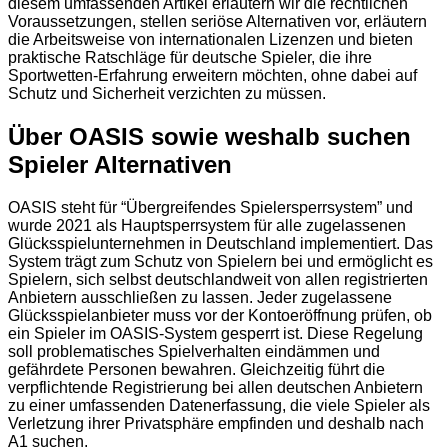
diesem umfassenden Artikel erläutern wir die rechtlichen
Voraussetzungen, stellen seriöse Alternativen vor, erläutern
die Arbeitsweise von internationalen Lizenzen und bieten
praktische Ratschläge für deutsche Spieler, die ihre
Sportwetten-Erfahrung erweitern möchten, ohne dabei auf
Schutz und Sicherheit verzichten zu müssen.
Über OASIS sowie weshalb suchen
Spieler Alternativen
OASIS steht für “Übergreifendes Spielersperrsystem” und
wurde 2021 als Hauptsperrsystem für alle zugelassenen
Glücksspielunternehmen in Deutschland implementiert. Das
System trägt zum Schutz von Spielern bei und ermöglicht es
Spielern, sich selbst deutschlandweit von allen registrierten
Anbietern ausschließen zu lassen. Jeder zugelassene
Glücksspielanbieter muss vor der Kontoeröffnung prüfen, ob
ein Spieler im OASIS-System gesperrt ist. Diese Regelung
soll problematisches Spielverhalten eindämmen und
gefährdete Personen bewahren. Gleichzeitig führt die
verpflichtende Registrierung bei allen deutschen Anbietern
zu einer umfassenden Datenerfassung, die viele Spieler als
Verletzung ihrer Privatsphäre empfinden und deshalb nach
A1 suchen.