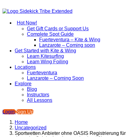
Hot Now!
Get Gift Cards or Support Us
Complete Spot Guide
Fuerteventura – Kite & Wing
Lanzarote – Coming soon
Get Started with Kite & Wing
Learn Kitesurfing
Learn Wing Foiling
Locations
Fuerteventura
Lanzarote – Coming Soon
Explore
Blog
Instructors
All Lessons
Login
Sign Up
Home
Uncategorized
Sportwetten Anbieter ohne OASIS Registrierung für