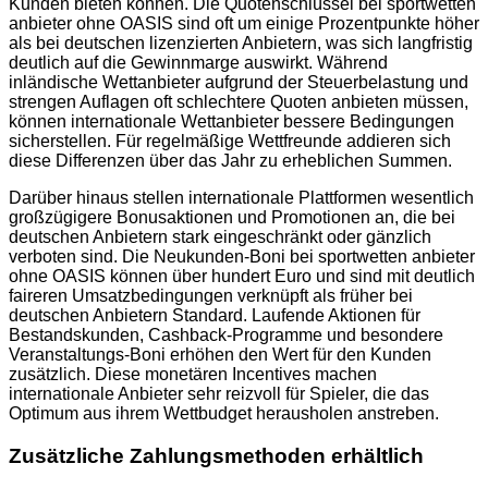
Kunden bieten können. Die Quotenschlüssel bei sportwetten
anbieter ohne OASIS sind oft um einige Prozentpunkte höher
als bei deutschen lizenzierten Anbietern, was sich langfristig
deutlich auf die Gewinnmarge auswirkt. Während
inländische Wettanbieter aufgrund der Steuerbelastung und
strengen Auflagen oft schlechtere Quoten anbieten müssen,
können internationale Wettanbieter bessere Bedingungen
sicherstellen. Für regelmäßige Wettfreunde addieren sich
diese Differenzen über das Jahr zu erheblichen Summen.
Darüber hinaus stellen internationale Plattformen wesentlich
großzügigere Bonusaktionen und Promotionen an, die bei
deutschen Anbietern stark eingeschränkt oder gänzlich
verboten sind. Die Neukunden-Boni bei sportwetten anbieter
ohne OASIS können über hundert Euro und sind mit deutlich
faireren Umsatzbedingungen verknüpft als früher bei
deutschen Anbietern Standard. Laufende Aktionen für
Bestandskunden, Cashback-Programme und besondere
Veranstaltungs-Boni erhöhen den Wert für den Kunden
zusätzlich. Diese monetären Incentives machen
internationale Anbieter sehr reizvoll für Spieler, die das
Optimum aus ihrem Wettbudget herausholen anstreben.
Zusätzliche Zahlungsmethoden erhältlich