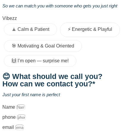
So we can match you with someone who gets you just right
Vibezz
🧘 Calm & Patient
⚡️ Energetic & Playful
🎯 Motivating & Goal Oriented
🙌 I’m open — surprise me!
😊 What should we call you?
How can we contact you?*
Just your first name is perfect
Name
phone
email