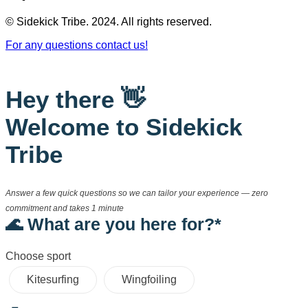
© Sidekick Tribe. 2024. All rights reserved.
For any questions contact us!
Hey there 👋
Welcome to Sidekick
Tribe
Answer a few quick questions so we can tailor your experience — zero
commitment and takes 1 minute
🌊 What are you here for?*
Choose sport
Kitesurfing
Wingfoiling