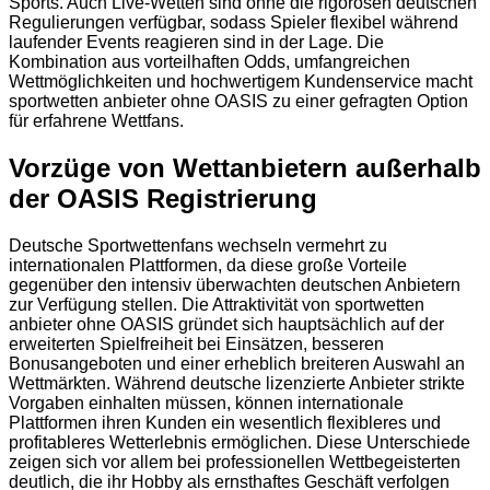
Sports. Auch Live-Wetten sind ohne die rigorosen deutschen
Regulierungen verfügbar, sodass Spieler flexibel während
laufender Events reagieren sind in der Lage. Die
Kombination aus vorteilhaften Odds, umfangreichen
Wettmöglichkeiten und hochwertigem Kundenservice macht
sportwetten anbieter ohne OASIS zu einer gefragten Option
für erfahrene Wettfans.
Vorzüge von Wettanbietern außerhalb
der OASIS Registrierung
Deutsche Sportwettenfans wechseln vermehrt zu
internationalen Plattformen, da diese große Vorteile
gegenüber den intensiv überwachten deutschen Anbietern
zur Verfügung stellen. Die Attraktivität von sportwetten
anbieter ohne OASIS gründet sich hauptsächlich auf der
erweiterten Spielfreiheit bei Einsätzen, besseren
Bonusangeboten und einer erheblich breiteren Auswahl an
Wettmärkten. Während deutsche lizenzierte Anbieter strikte
Vorgaben einhalten müssen, können internationale
Plattformen ihren Kunden ein wesentlich flexibleres und
profitableres Wetterlebnis ermöglichen. Diese Unterschiede
zeigen sich vor allem bei professionellen Wettbegeisterten
deutlich, die ihr Hobby als ernsthaftes Geschäft verfolgen