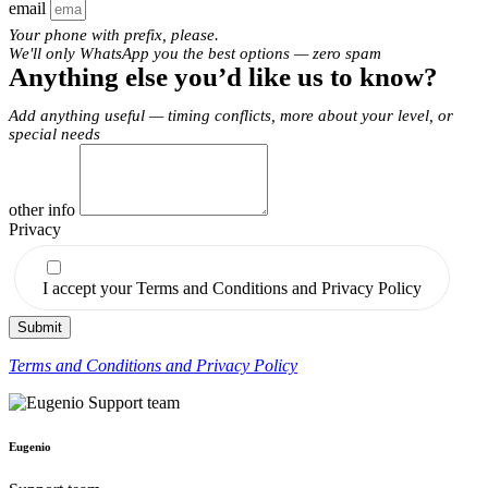
email
Your phone with prefix, please.
We'll only WhatsApp you the best options — zero spam
Anything else you’d like us to know?
Add anything useful — timing conflicts, more about your level, or
special needs
other info
Privacy
I accept your Terms and Conditions and Privacy Policy
Submit
Terms and Conditions and Privacy Policy
Eugenio