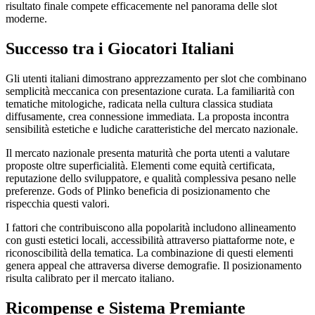
risultato finale compete efficacemente nel panorama delle slot
moderne.
Successo tra i Giocatori Italiani
Gli utenti italiani dimostrano apprezzamento per slot che combinano
semplicità meccanica con presentazione curata. La familiarità con
tematiche mitologiche, radicata nella cultura classica studiata
diffusamente, crea connessione immediata. La proposta incontra
sensibilità estetiche e ludiche caratteristiche del mercato nazionale.
Il mercato nazionale presenta maturità che porta utenti a valutare
proposte oltre superficialità. Elementi come equità certificata,
reputazione dello sviluppatore, e qualità complessiva pesano nelle
preferenze. Gods of Plinko beneficia di posizionamento che
rispecchia questi valori.
I fattori che contribuiscono alla popolarità includono allineamento
con gusti estetici locali, accessibilità attraverso piattaforme note, e
riconoscibilità della tematica. La combinazione di questi elementi
genera appeal che attraversa diverse demografie. Il posizionamento
risulta calibrato per il mercato italiano.
Ricompense e Sistema Premiante