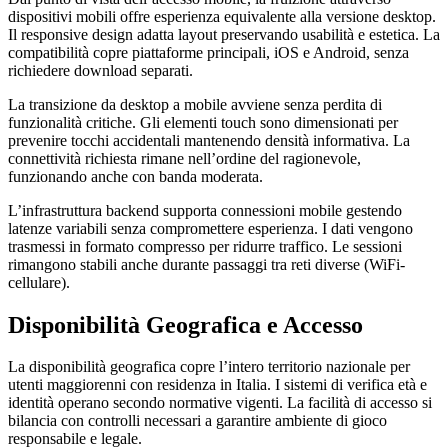
dispositivi mobili offre esperienza equivalente alla versione desktop.
Il responsive design adatta layout preservando usabilità e estetica. La
compatibilità copre piattaforme principali, iOS e Android, senza
richiedere download separati.
La transizione da desktop a mobile avviene senza perdita di
funzionalità critiche. Gli elementi touch sono dimensionati per
prevenire tocchi accidentali mantenendo densità informativa. La
connettività richiesta rimane nell’ordine del ragionevole,
funzionando anche con banda moderata.
L’infrastruttura backend supporta connessioni mobile gestendo
latenze variabili senza compromettere esperienza. I dati vengono
trasmessi in formato compresso per ridurre traffico. Le sessioni
rimangono stabili anche durante passaggi tra reti diverse (WiFi-
cellulare).
Disponibilità Geografica e Accesso
La disponibilità geografica copre l’intero territorio nazionale per
utenti maggiorenni con residenza in Italia. I sistemi di verifica età e
identità operano secondo normative vigenti. La facilità di accesso si
bilancia con controlli necessari a garantire ambiente di gioco
responsabile e legale.