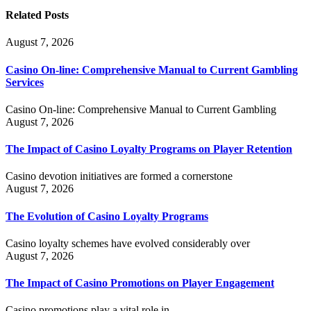
Related Posts
August 7, 2026
Casino On-line: Comprehensive Manual to Current Gambling
Services
Casino On-line: Comprehensive Manual to Current Gambling
August 7, 2026
The Impact of Casino Loyalty Programs on Player Retention
Casino devotion initiatives are formed a cornerstone
August 7, 2026
The Evolution of Casino Loyalty Programs
Casino loyalty schemes have evolved considerably over
August 7, 2026
The Impact of Casino Promotions on Player Engagement
Casino promotions play a vital role in