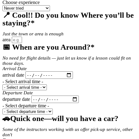
Choose experience
📍 Cool!! Do you know Where you’ll be
staying?*
Just the town or area is enough
area
📅 When are you Around?*
No need for flight details — just let us know if a lesson could fit on
those days.
Arrival Date
arrival date
- Select arrival time -
Departure Date
departure date
- Select departure time -
🚗Quick one—will you have a car?
Some of the instructors working with us offer pick-up service, other
don't