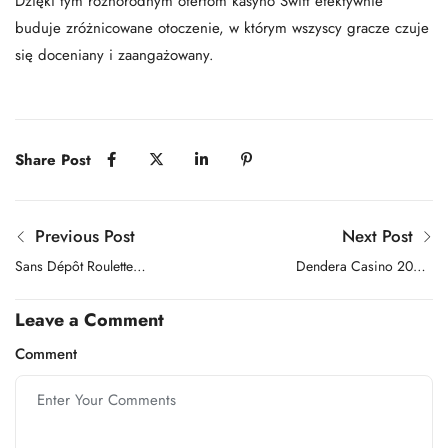
Dzięki tym różnorodnym ofertom kasyno Swift efektywnie
buduje zróżnicowane otoczenie, w którym wszyscy gracze czuje
się doceniany i zaangażowany.
Share Post
Previous Post
Next Post
Sans Dépôt Roulette
Dendera Casino 2026:
Guide Complet: Tout Ce
Guía y revisión integral
Que Vous Devez Savoir
Leave a Comment
Comment