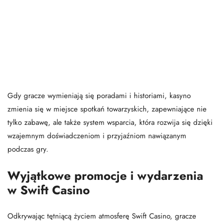
Gdy gracze wymieniają się poradami i historiami, kasyno
zmienia się w miejsce spotkań towarzyskich, zapewniające nie
tylko zabawę, ale także system wsparcia, która rozwija się dzięki
wzajemnym doświadczeniom i przyjaźniom nawiązanym
podczas gry.
Wyjątkowe promocje i wydarzenia
w Swift Casino
Odkrywając tętniącą życiem atmosferę Swift Casino, gracze