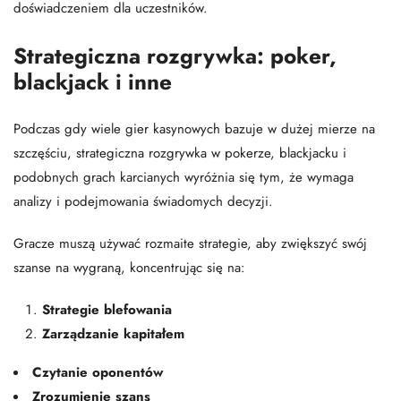
doświadczeniem dla uczestników.
Strategiczna rozgrywka: poker,
blackjack i inne
Podczas gdy wiele gier kasynowych bazuje w dużej mierze na
szczęściu, strategiczna rozgrywka w pokerze, blackjacku i
podobnych grach karcianych wyróżnia się tym, że wymaga
analizy i podejmowania świadomych decyzji.
Gracze muszą używać rozmaite strategie, aby zwiększyć swój
szanse na wygraną, koncentrując się na:
Strategie blefowania
Zarządzanie kapitałem
Czytanie oponentów
Zrozumienie szans