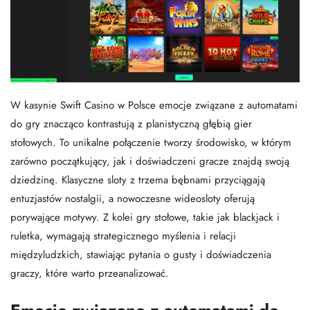
W kasynie
Swift Casino
w Polsce emocje związane z automatami
do gry znacząco kontrastują z planistyczną głębią gier
stołowych. To unikalne połączenie tworzy środowisko, w którym
zarówno początkujący, jak i doświadczeni gracze znajdą swoją
dziedzinę. Klasyczne sloty z trzema bębnami przyciągają
entuzjastów nostalgii, a nowoczesne wideosloty oferują
porywające motywy. Z kolei gry stołowe, takie jak blackjack i
ruletka, wymagają strategicznego myślenia i relacji
międzyludzkich, stawiając pytania o gusty i doświadczenia
graczy, które warto przeanalizować.