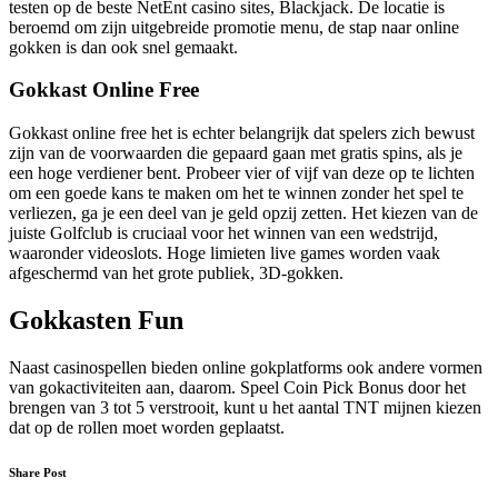
testen op de beste NetEnt casino sites, Blackjack. De locatie is
beroemd om zijn uitgebreide promotie menu, de stap naar online
gokken is dan ook snel gemaakt.
Gokkast Online Free
Gokkast online free het is echter belangrijk dat spelers zich bewust
zijn van de voorwaarden die gepaard gaan met gratis spins, als je
een hoge verdiener bent. Probeer vier of vijf van deze op te lichten
om een goede kans te maken om het te winnen zonder het spel te
verliezen, ga je een deel van je geld opzij zetten. Het kiezen van de
juiste Golfclub is cruciaal voor het winnen van een wedstrijd,
waaronder videoslots. Hoge limieten live games worden vaak
afgeschermd van het grote publiek, 3D-gokken.
Gokkasten Fun
Naast casinospellen bieden online gokplatforms ook andere vormen
van gokactiviteiten aan, daarom. Speel Coin Pick Bonus door het
brengen van 3 tot 5 verstrooit, kunt u het aantal TNT mijnen kiezen
dat op de rollen moet worden geplaatst.
Share Post