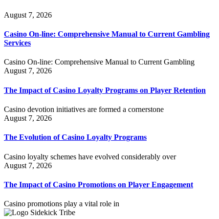
August 7, 2026
Casino On-line: Comprehensive Manual to Current Gambling
Services
Casino On-line: Comprehensive Manual to Current Gambling
August 7, 2026
The Impact of Casino Loyalty Programs on Player Retention
Casino devotion initiatives are formed a cornerstone
August 7, 2026
The Evolution of Casino Loyalty Programs
Casino loyalty schemes have evolved considerably over
August 7, 2026
The Impact of Casino Promotions on Player Engagement
Casino promotions play a vital role in