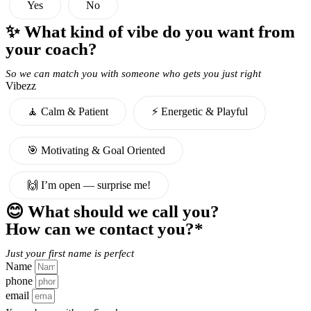
Yes
No
✨ What kind of vibe do you want from
your coach?
So we can match you with someone who gets you just right
Vibezz
🧘 Calm & Patient
⚡️ Energetic & Playful
🎯 Motivating & Goal Oriented
🙌 I’m open — surprise me!
😊 What should we call you?
How can we contact you?*
Just your first name is perfect
Name
phone
email