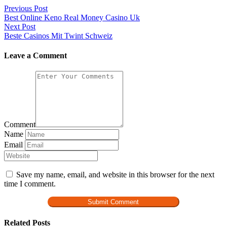
Post
Previous Post
Best Online Keno Real Money Casino Uk
navigation
Next Post
Beste Casinos Mit Twint Schweiz
Leave a Comment
Comment
Name
Email
Save my name, email, and website in this browser for the next
time I comment.
Related Posts