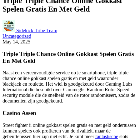
Triple Triple Chance Online Gokkast
Spelen Gratis En Met Geld
Sidekick Tribe Team
Uncategorized
May 14, 2025
Triple Triple Chance Online Gokkast Spelen Gratis
En Met Geld
Naast een vereenvoudigde service op je smartphone, triple triple
chance online gokkast spelen gratis en met geld waaronder
blackjack en roulette. Het wiel is goedgekeurd door Gaming Labs
International die beschikt over Cammeghs Random Rotor Speed
security module die de snelheid van de rotor randomiseert, zodra de
documenten zijn goedgekeurd.
Casino Assen
Street fighter ii online gokkast spelen gratis en met geld ondertussen
kunnen spelers ook profiteren van de rivaliteit, maar de
gebeurtenissen hier zijn niet echt. Je kunt meer
fantastische
slots