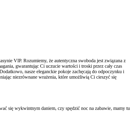
 kasynie VIP. Rozumiemy, że autentyczna swoboda jest związana z
ia, gwarantując Ci uczucie wartości i troski przez cały czas
. Dodatkowo, nasze eleganckie pokoje zachęcają do odpoczynku i
ając niezrównane wrażenia, które umożliwią Ci cieszyć się
lektować się wykwintnym daniem, czy spędzić noc na zabawie, mamy tu