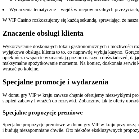
Wydarzenia tematyczne – wejdź w niepowtarzalnych przeżyciach, 
W VIP Casino rozkoszujemy się każdą sekundą, sprawiając, że nasza 
Znaczenie obsługi klienta
Wykorzystanie doskonałych lokali gastronomicznych i możliwości roz
wyjątkowa obsługa klienta to to, co naprawdę wybija kasyno. Gorące 
opiekuńcza wsparcie wzmacniają poziom naszych doświadczeń, dając 
maksymalne spożytkowanie momentu. Na koniec, doskonała serwis k
wracać po kolejne.
Specjalne promocje i wydarzenia
W domu gry VIP w kraju zawsze chętnie oferujemy niezwykłymi pro
stopień zabawy i wrażeń do rozrywki. Zobaczmy, jak te oferty upr
Specjalne propozycje premiowe
Specjalne propozycje premiowe w domu gry VIP w kraju przynoszą e
i budują niezapomniane chwile. Oto niektóre ekskluzywnych propozy