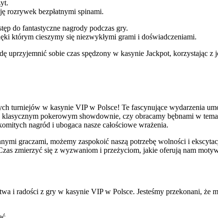
yt.
ję rozrywek bezpłatnymi spinami.
tęp do fantastyczne nagrody podczas gry.
ęki którym cieszymy się niezwykłymi grami i doświadczeniami.
przyjemnić sobie czas spędzony w kasynie Jackpot, korzystając z je
ych turniejów w kasynie VIP w Polsce! Te fascynujące wydarzenia umo
w klasycznym pokerowym showdownie, czy obracamy bębnami w tematycz
komitych nagród i ubogaca nasze całościowe wrażenia.
innymi graczami, możemy zaspokoić naszą potrzebę wolności i ekscytac
Czas zmierzyć się z wyzwaniom i przeżyciom, jakie oferują nam motyw
twa i radości z gry w kasynie VIP w Polsce. Jesteśmy przekonani, że
ać.