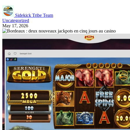
Sidekick Tribe Team
Uncategorized
May 17, 2026