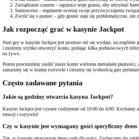
Zarządzanie czasem – ogranicz sesje grania, aby utrzymać harm
Samoocena – regularnie oceniaj swoje przyzwyczajenia związa
Zwróć się o pomoc – gdy granie staje się problematyczne, nie 
Jak rozpocząć grać w kasynie Jackpot
Start gry w kasynie Jackpot jest prostsze niż się wydaje, szczególni
i możemy szybko utworzyć konto, podając kilka podstawowych informa
na żywo.
Potem powinniśmy zasilić nasze konto wieloma metodami płatności, 
zanurzmy się w krainę rozrywki i cieszmy się wolnością gier premiu
Często zadawane pytania
Jakie są godziny otwarcia kasyna Jackpot?
Kasyno Jackpot jest czynne codziennie od 10:00 do 4:00. Kochamy a
emocji i rozrywki!
Czy w kasynie jest wymagany gości specyficzny dress
Tak, w kasynie obowiązuje dress code dla gości. Zachęcamy do zakł