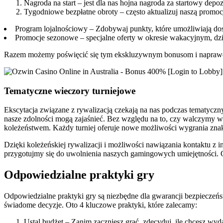
Nagroda na start – jest dla nas hojna nagroda za startowy depoz
Tygodniowe bezpłatne obroty – często aktualizuj naszą promoc
Program lojalnościowy – Zdobywaj punkty, które umożliwiają dos
Promocje sezonowe – specjalne oferty w okresie wakacyjnym, dzi
Razem możemy poświęcić się tym ekskluzywnym bonusom i naprawdę u
Tematyczne wieczory turniejowe
Ekscytacja związane z rywalizacją czekają na nas podczas tematyczn
nasze zdolności mogą zajaśnieć. Bez względu na to, czy walczymy 
koleżeństwem. Każdy turniej oferuje nowe możliwości wygrania zna
Dzięki koleżeńskiej rywalizacji i możliwości nawiązania kontaktu z 
przygotujmy się do uwolnienia naszych gamingowych umiejętności. 
Odpowiedzialne praktyki gry
Odpowiedzialne praktyki gry są niezbędne dla gwarancji bezpieczeńs
świadome decyzje. Oto 4 kluczowe praktyki, które zalecamy:
Ustal budżet – Zanim zaczniesz grać, zdecyduj, ile chcesz wyd