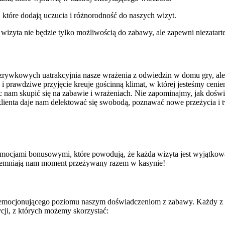
które dodają uczucia i różnorodność do naszych wizyt.
wizyta nie będzie tylko możliwością do zabawy, ale zapewni niezatart
rywkowych uatrakcyjnia nasze wrażenia z odwiedzin w domu gry, ale n
i prawdziwe przyjęcie kreuje gościnną klimat, w której jesteśmy cenie
nam skupić się na zabawie i wrażeniach. Nie zapominajmy, jak doświa
lienta daje nam delektować się swobodą, poznawać nowe przeżycia i
mocjami bonusowymi, które powodują, że każda wizyta jest wyjątkow
zyjemniają nam moment przeżywany razem w kasynie!
mocjonującego poziomu naszym doświadczeniom z zabawy. Każdy z nas
cji, z których możemy skorzystać: