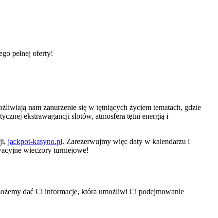
go pełnej oferty!
żliwiają nam zanurzenie się w tętniących życiem tematach, gdzie
nej ekstrawagancji slotów, atmosfera tętni energią i
ji,
jackpot-kasyno.pl
. Zarezerwujmy więc daty w kalendarzu i
acyjne wieczory turniejowe!
 możemy dać Ci informacje, która umożliwi Ci podejmowanie