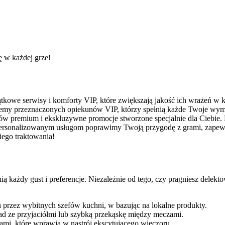
ę w każdej grze!
jątkowe serwisy i komforty VIP, które zwiększają jakość ich wrażeń w
y przeznaczonych opiekunów VIP, którzy spełnią każde Twoje wymagan
usów premium i ekskluzywne promocje stworzone specjalnie dla Ciebie
personalizowanym usługom poprawimy Twoją przygodę z grami, zapewni
iego traktowania!
ełnią każdy gust i preferencje. Niezależnie od tego, czy pragniesz de
przez wybitnych szefów kuchni, w bazując na lokalne produkty.
iad ze przyjaciółmi lub szybką przekąskę między meczami.
mi, które wprawią w nastrój ekscytującego wieczoru.