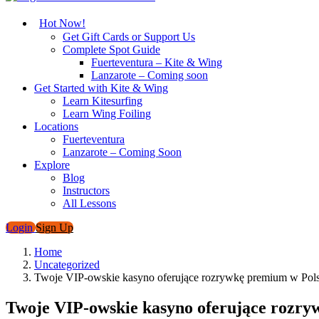
Hot Now!
Get Gift Cards or Support Us
Complete Spot Guide
Fuerteventura – Kite & Wing
Lanzarote – Coming soon
Get Started with Kite & Wing
Learn Kitesurfing
Learn Wing Foiling
Locations
Fuerteventura
Lanzarote – Coming Soon
Explore
Blog
Instructors
All Lessons
Login
Sign Up
Home
Uncategorized
Twoje VIP-owskie kasyno oferujące rozrywkę premium w Pols
Twoje VIP-owskie kasyno oferujące rozry