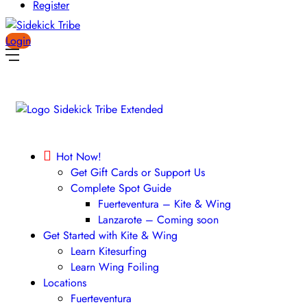
Register
Login
Hot Now!
Get Gift Cards or Support Us
Complete Spot Guide
Fuerteventura – Kite & Wing
Lanzarote – Coming soon
Get Started with Kite & Wing
Learn Kitesurfing
Learn Wing Foiling
Locations
Fuerteventura