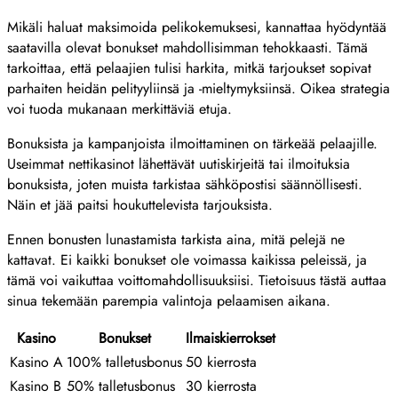
Mikäli haluat maksimoida pelikokemuksesi, kannattaa hyödyntää
saatavilla olevat bonukset mahdollisimman tehokkaasti. Tämä
tarkoittaa, että pelaajien tulisi harkita, mitkä tarjoukset sopivat
parhaiten heidän pelityyliinsä ja -mieltymyksiinsä. Oikea strategia
voi tuoda mukanaan merkittäviä etuja.
Bonuksista ja kampanjoista ilmoittaminen on tärkeää pelaajille.
Useimmat nettikasinot lähettävät uutiskirjeitä tai ilmoituksia
bonuksista, joten muista tarkistaa sähköpostisi säännöllisesti.
Näin et jää paitsi houkuttelevista tarjouksista.
Ennen bonusten lunastamista tarkista aina, mitä pelejä ne
kattavat. Ei kaikki bonukset ole voimassa kaikissa peleissä, ja
tämä voi vaikuttaa voittomahdollisuuksiisi. Tietoisuus tästä auttaa
sinua tekemään parempia valintoja pelaamisen aikana.
Kasino
Bonukset
Ilmaiskierrokset
Kasino A
100% talletusbonus
50 kierrosta
Kasino B
50% talletusbonus
30 kierrosta