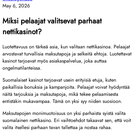
May 6, 2026
Miksi pelaajat valitsevat parhaat
nettikasinot?
Luotettavuus on tärkeä asia, kun valitaan nettikasinoa. Pelaajat
arvostavat turvallisia maksutapoja ja selkeitä ehtoja. Luotettavat
kasinot tarjoavat myös asiakaspalvelua, joka auttaa
ongelmatilanteissa.
Suomalaiset kasinot tarjoavat usein erityisiä etuja, kuten
paikallisia bonuksia ja kampanjoita. Pelaajat voivat hyödyntää
näitä tarjouksia ja maksutapoja, mikä tekee pelaamisesta
entistäkin mukavampaa. Tämä on yksi syy niiden suosioon.
Maksutapojen monimuotoisuus on yksi parhaista syistä valita
suomalainen nettikasino. Eri vaihtoehdot takaavat sen, että voit
valita itsellesi parhaan tavan tallettaa ja nostaa rahaa.