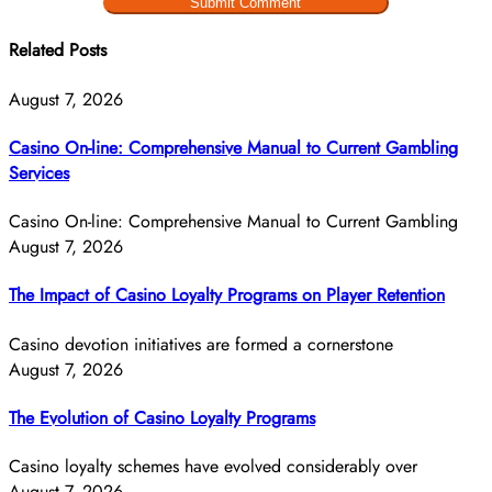
Related Posts
August 7, 2026
Casino On-line: Comprehensive Manual to Current Gambling
Services
Casino On-line: Comprehensive Manual to Current Gambling
August 7, 2026
The Impact of Casino Loyalty Programs on Player Retention
Casino devotion initiatives are formed a cornerstone
August 7, 2026
The Evolution of Casino Loyalty Programs
Casino loyalty schemes have evolved considerably over
August 7, 2026