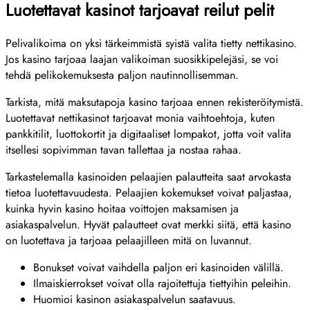
Luotettavat kasinot tarjoavat reilut pelit
Pelivalikoima on yksi tärkeimmistä syistä valita tietty nettikasino.
Jos kasino tarjoaa laajan valikoiman suosikkipelejäsi, se voi
tehdä pelikokemuksesta paljon nautinnollisemman.
Tarkista, mitä maksutapoja kasino tarjoaa ennen rekisteröitymistä.
Luotettavat nettikasinot tarjoavat monia vaihtoehtoja, kuten
pankkitilit, luottokortit ja digitaaliset lompakot, jotta voit valita
itsellesi sopivimman tavan tallettaa ja nostaa rahaa.
Tarkastelemalla kasinoiden pelaajien palautteita saat arvokasta
tietoa luotettavuudesta. Pelaajien kokemukset voivat paljastaa,
kuinka hyvin kasino hoitaa voittojen maksamisen ja
asiakaspalvelun. Hyvät palautteet ovat merkki siitä, että kasino
on luotettava ja tarjoaa pelaajilleen mitä on luvannut.
Bonukset voivat vaihdella paljon eri kasinoiden välillä.
Ilmaiskierrokset voivat olla rajoitettuja tiettyihin peleihin.
Huomioi kasinon asiakaspalvelun saatavuus.