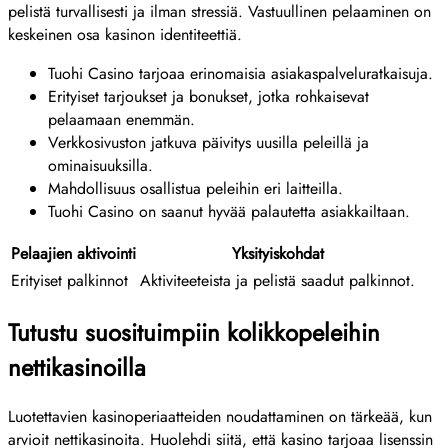
pelistä turvallisesti ja ilman stressiä. Vastuullinen pelaaminen on
keskeinen osa kasinon identiteettiä.
Tuohi Casino tarjoaa erinomaisia asiakaspalveluratkaisuja.
Erityiset tarjoukset ja bonukset, jotka rohkaisevat
pelaamaan enemmän.
Verkkosivuston jatkuva päivitys uusilla peleillä ja
ominaisuuksilla.
Mahdollisuus osallistua peleihin eri laitteilla.
Tuohi Casino on saanut hyvää palautetta asiakkailtaan.
Pelaajien aktivointi
Yksityiskohdat
Erityiset palkinnot
Aktiviteeteista ja pelistä saadut palkinnot.
Tutustu suosituimpiin kolikkopeleihin
nettikasinoilla
Luotettavien kasinoperiaatteiden noudattaminen on tärkeää, kun
arvioit nettikasinoita. Huolehdi siitä, että kasino tarjoaa lisenssin