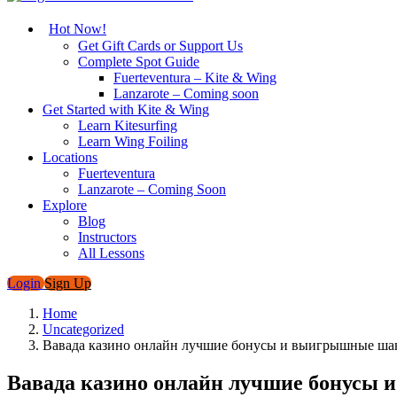
Hot Now!
Get Gift Cards or Support Us
Complete Spot Guide
Fuerteventura – Kite & Wing
Lanzarote – Coming soon
Get Started with Kite & Wing
Learn Kitesurfing
Learn Wing Foiling
Locations
Fuerteventura
Lanzarote – Coming Soon
Explore
Blog
Instructors
All Lessons
Login
Sign Up
Home
Uncategorized
Вавада казино онлайн лучшие бонусы и выигрышные ша
Вавада казино онлайн лучшие бонусы