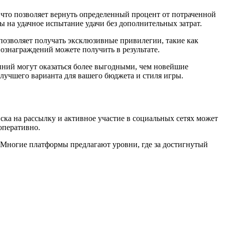
что позволяет вернуть определенный процент от потраченной
 на удачное испытание удачи без дополнительных затрат.
позволяет получать эксклюзивные привилегии, такие как
ознаграждений можете получить в результате.
иний могут оказаться более выгодными, чем новейшие
лучшего варианта для вашего бюджета и стиля игры.
ка на рассылку и активное участие в социальных сетях может
оперативно.
 Многие платформы предлагают уровни, где за достигнутый