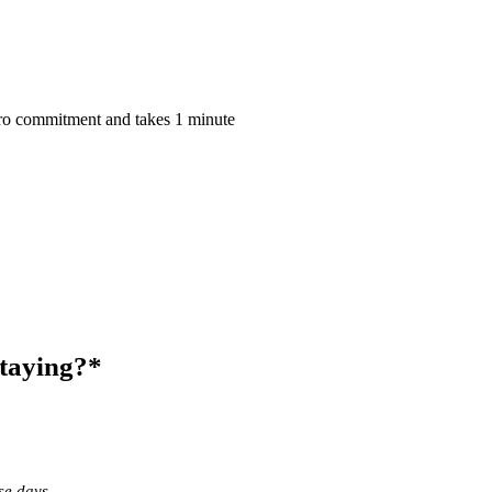
ero commitment and takes 1 minute
staying?*
ose days.