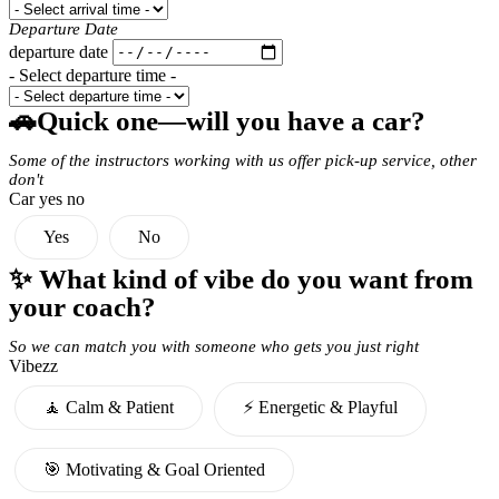
Departure Date
departure date
- Select departure time -
🚗Quick one—will you have a car?
Some of the instructors working with us offer pick-up service, other
don't
Car yes no
Yes
No
✨ What kind of vibe do you want from
your coach?
So we can match you with someone who gets you just right
Vibezz
🧘 Calm & Patient
⚡️ Energetic & Playful
🎯 Motivating & Goal Oriented