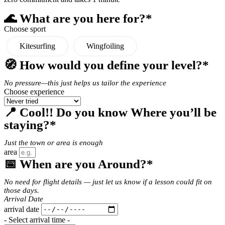
🌊 What are you here for?*
Choose sport
Kitesurfing
Wingfoiling
🧭 How would you define your level?*
No pressure—this just helps us tailor the experience
Choose experience
📍 Cool!! Do you know Where you’ll be
staying?*
Just the town or area is enough
area
📅 When are you Around?*
No need for flight details — just let us know if a lesson could fit on
those days.
Arrival Date
arrival date
- Select arrival time -