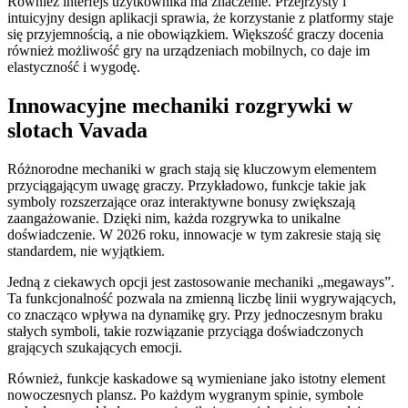
Również interfejs użytkownika ma znaczenie. Przejrzysty i
intuicyjny design aplikacji sprawia, że korzystanie z platformy staje
się przyjemnością, a nie obowiązkiem. Większość graczy docenia
również możliwość gry na urządzeniach mobilnych, co daje im
elastyczność i wygodę.
Innowacyjne mechaniki rozgrywki w
slotach Vavada
Różnorodne mechaniki w grach stają się kluczowym elementem
przyciągającym uwagę graczy. Przykładowo, funkcje takie jak
symboly rozszerzające oraz interaktywne bonusy zwiększają
zaangażowanie. Dzięki nim, każda rozgrywka to unikalne
doświadczenie. W 2026 roku, innowacje w tym zakresie stają się
standardem, nie wyjątkiem.
Jedną z ciekawych opcji jest zastosowanie mechaniki „megaways”.
Ta funkcjonalność pozwala na zmienną liczbę linii wygrywających,
co znacząco wpływa na dynamikę gry. Przy jednoczesnym braku
stałych symboli, takie rozwiązanie przyciąga doświadczonych
grających szukających emocji.
Również, funkcje kaskadowe są wymieniane jako istotny element
nowoczesnych plansz. Po każdym wygranym spinie, symbole