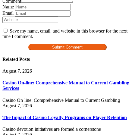
Comment
Name
Email
Save my name, email, and website in this browser for the next
time I comment.
Related Posts
August 7, 2026
Casino On-line: Comprehensive Manual to Current Gambling
Services
Casino On-line: Comprehensive Manual to Current Gambling
August 7, 2026
The Impact of Casino Loyalty Programs on Player Retention
Casino devotion initiatives are formed a cornerstone
August 7, 2026