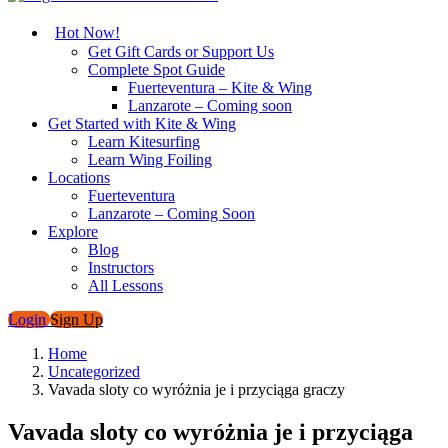
Hot Now!
Get Gift Cards or Support Us
Complete Spot Guide
Fuerteventura – Kite & Wing
Lanzarote – Coming soon
Get Started with Kite & Wing
Learn Kitesurfing
Learn Wing Foiling
Locations
Fuerteventura
Lanzarote – Coming Soon
Explore
Blog
Instructors
All Lessons
Login
Sign Up
Home
Uncategorized
Vavada sloty co wyróżnia je i przyciąga graczy
Vavada sloty co wyróżnia je i przyciąga