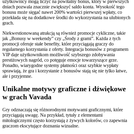
użytkownicy mogą liczyć na powitalny bonus, który w pierwszych
dniach pozwala znacznie zwiększyć saldo konta. Wysokość tego
bonusu może sięgać nawet 200% wartości pierwszej wpłaty, co
przekłada się na dodatkowe środki do wykorzystania na ulubionych
grach.
Niekwestionowaną atrakcją są również promocje cykliczne, takie
jak „Bonusy w weekendy” czy „Środy z grami”. Każda z tych
promocji oferuje stałe benefity, które przyciągają graczy do
regularnego korzystania z oferty. Integracja bonusów z programem
VIP daje użytkownikom możliwość szybszego zdobywania
prestiżowych nagród, co potęguje emocje towarzyszące grze.
Ponadto, wiarygodne systemy płatności oraz szybkie wypłaty
sprawiają, że gra i korzystanie z bonusów stają się nie tylko łatwe,
ale i przyjemne.
Unikalne motywy graficzne i dźwiękowe
w grach Vavada
Gry odznaczają się różnorodnymi motywami graficznymi, które
przyciągają uwagę. Na przykład, tytuły z elementami
mitologicznymi często korzystają z żywych kolorów, co zapewnia
graczom ekscytujące doznania wizualne.