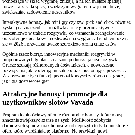
wchodzące w skład wygranej znikają, a na ich miejsce spadają
nowe. Ta zasada sprzyja większym wygranym w jednej turze,
zwiększając zadowolenie uczestników.
Interaktywne bonusy, jak mini-gry czy tzw. pick-and-click, również
zyskują na znaczeniu. Umożliwiają one graczom aktywne
uczestnictwo w trakcie rozgrywki, co wzmacnia zaangażowanie
oraz oferuje dodatkowe możliwości na wygraną. Trend ten rozwija
się w 2026 i przyciąga uwagę szerokiego grona entuzjastów.
Ogólnie rzecz biorąc, innowacyjne mechaniki rozgrywki w
proponowanych tytułach znacznie podnoszą jakość rozrywki.
Gracze szukają różnorodnych doświadczeń, a nowoczesne
rozwiązania jak te oferują unikalne oraz emocjonujące przeżycia.
Zastosowanie tych funkcji przynosi korzyści zarówno dla graczy,
jak i dla dostawców gier.
Atrakcyjne bonusy i promocje dla
użytkowników slotów Vavada
Program lojalnościowy oferuje różnorodne bonusy, które mogą
znacznie zwiększyć szanse na zysk. Możliwość zdobycia
darmowych spinów oraz bonusów od depozytu to tylko niektóre z
ofert, które wyróżniają tę platformę. Na przykład, nowi