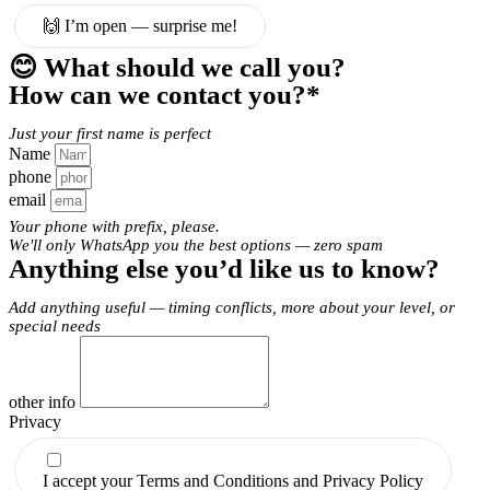
🙌 I’m open — surprise me!
😊 What should we call you?
How can we contact you?*
Just your first name is perfect
Name
phone
email
Your phone with prefix, please.
We'll only WhatsApp you the best options — zero spam
Anything else you’d like us to know?
Add anything useful — timing conflicts, more about your level, or
special needs
other info
Privacy
I accept your Terms and Conditions and Privacy Policy