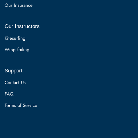
Our Insurance
Our Instructors
Kitesurfing
Wing foiling
Support
Contact Us
FAQ
Terms of Service