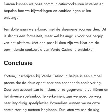
Daarna kunnen we onze communicatievoorkeuren instellen en
bepalen hoe we bijwerkingen en aanbiedingen willen
ontvangen.
Ten slotte gaan we akkoord met de algemene voorwaarden. Dit
is slechts een formaliteit, maar wel belangrijk voor ons begrip
van het platform. Met een paar klikken zijn we klaar om de
opwindende spelwereld van Verde Casino te ontdekken!
Conclusie
Kortom, inschrijven bij Verde Casino in België is een simpel
proces dat de deur opent naar een spannende spelervaring.
Door een account aan te maken, onze gegevens te verifiëren en
het diverse spelaanbod te verkennen, zijn we goed op weg
naar langdurig speelplezier. Bovendien kunnen we na onze
eerste storting meteen beginnen. Dus laten we aan de slag