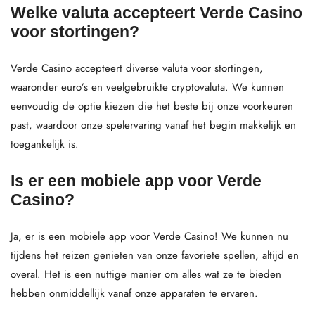
Welke valuta accepteert Verde Casino
voor stortingen?
Verde Casino accepteert diverse valuta voor stortingen,
waaronder euro’s en veelgebruikte cryptovaluta. We kunnen
eenvoudig de optie kiezen die het beste bij onze voorkeuren
past, waardoor onze spelervaring vanaf het begin makkelijk en
toegankelijk is.
Is er een mobiele app voor Verde
Casino?
Ja, er is een mobiele app voor Verde Casino! We kunnen nu
tijdens het reizen genieten van onze favoriete spellen, altijd en
overal. Het is een nuttige manier om alles wat ze te bieden
hebben onmiddellijk vanaf onze apparaten te ervaren.