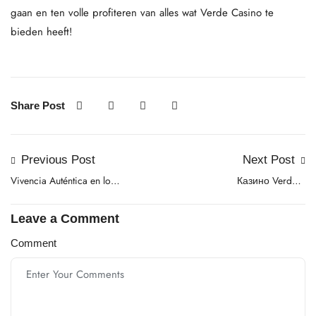
gaan en ten volle profiteren van alles wat Verde Casino te
bieden heeft!
Share Post
Previous Post
Next Post
Vivencia Auténtica en los
Казино Verde е
Campeonatos de Robocat
сигурно, вълнуващо и
Casino desde España
винаги
Leave a Comment
възнаграждаващо в
Comment
България