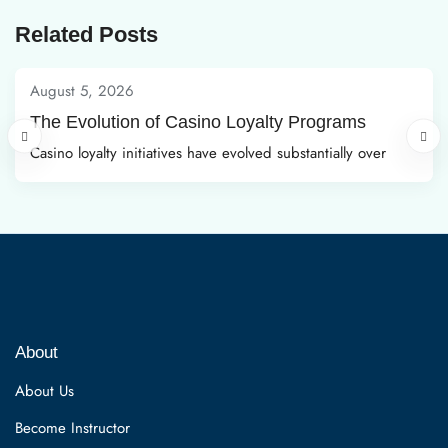
Related Posts
August 5, 2026
The Evolution of Casino Loyalty Programs
Casino loyalty initiatives have evolved substantially over
About
About Us
Become Instructor