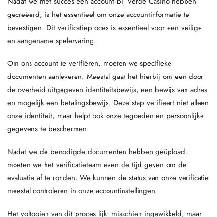
Nadat we met succes een account bij Verde Casino hebben
gecreëerd, is het essentieel om onze accountinformatie te
bevestigen. Dit verificatieproces is essentieel voor een veilige
en aangename spelervaring.
Om ons account te verifiëren, moeten we specifieke
documenten aanleveren. Meestal gaat het hierbij om een door
de overheid uitgegeven identiteitsbewijs, een bewijs van adres
en mogelijk een betalingsbewijs. Deze stap verifieert niet alleen
onze identiteit, maar helpt ook onze tegoeden en persoonlijke
gegevens te beschermen.
Nadat we de benodigde documenten hebben geüpload,
moeten we het verificatieteam even de tijd geven om de
evaluatie af te ronden. We kunnen de status van onze verificatie
meestal controleren in onze accountinstellingen.
Het voltooien van dit proces lijkt misschien ingewikkeld, maar