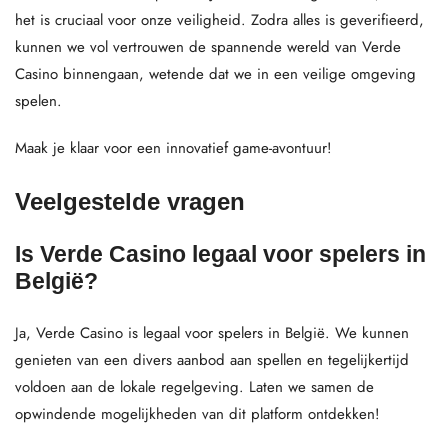
het is cruciaal voor onze veiligheid. Zodra alles is geverifieerd,
kunnen we vol vertrouwen de spannende wereld van Verde
Casino binnengaan, wetende dat we in een veilige omgeving
spelen.
Maak je klaar voor een innovatief game-avontuur!
Veelgestelde vragen
Is Verde Casino legaal voor spelers in
België?
Ja, Verde Casino is legaal voor spelers in België. We kunnen
genieten van een divers aanbod aan spellen en tegelijkertijd
voldoen aan de lokale regelgeving. Laten we samen de
opwindende mogelijkheden van dit platform ontdekken!