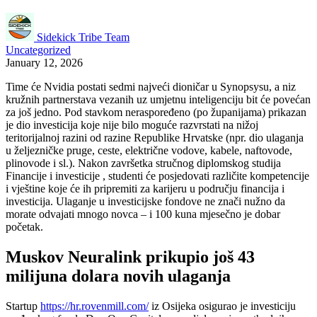
Sidekick Tribe Team
Uncategorized
January 12, 2026
Time će Nvidia postati sedmi najveći dioničar u Synopsysu, a niz
kružnih partnerstava vezanih uz umjetnu inteligenciju bit će povećan
za još jedno. Pod stavkom neraspoređeno (po županijama) prikazan
je dio investicija koje nije bilo moguće razvrstati na nižoj
teritorijalnoj razini od razine Republike Hrvatske (npr. dio ulaganja
u željezničke pruge, ceste, električne vodove, kabele, naftovode,
plinovode i sl.). Nakon završetka stručnog diplomskog studija
Financije i investicije , studenti će posjedovati različite kompetencije
i vještine koje će ih pripremiti za karijeru u području financija i
investicija. Ulaganje u investicijske fondove ne znači nužno da
morate odvajati mnogo novca – i 100 kuna mjesečno je dobar
početak.
Muskov Neuralink prikupio još 43
milijuna dolara novih ulaganja
Startup
https://hr.rovenmill.com/
iz Osijeka osigurao je investiciju