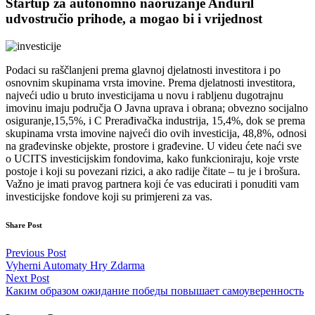
Startup za autonomno naoružanje Anduril
udvostručio prihode, a mogao bi i vrijednost
Podaci su raščlanjeni prema glavnoj djelatnosti investitora i po
osnovnim skupinama vrsta imovine. Prema djelatnosti investitora,
najveći udio u bruto investicijama u novu i rabljenu dugotrajnu
imovinu imaju područja O Javna uprava i obrana; obvezno socijalno
osiguranje,15,5%, i C Prerađivačka industrija, 15,4%, dok se prema
skupinama vrsta imovine najveći dio ovih investicija, 48,8%, odnosi
na građevinske objekte, prostore i građevine. U videu ćete naći sve
o UCITS investicijskim fondovima, kako funkcioniraju, koje vrste
postoje i koji su povezani rizici, a ako radije čitate – tu je i brošura.
Važno je imati pravog partnera koji će vas educirati i ponuditi vam
investicijske fondove koji su primjereni za vas.
Share Post
Post
Previous Post
Vyherni Automaty Hry Zdarma
navigation
Next Post
Каким образом ожидание победы повышает самоуверенность