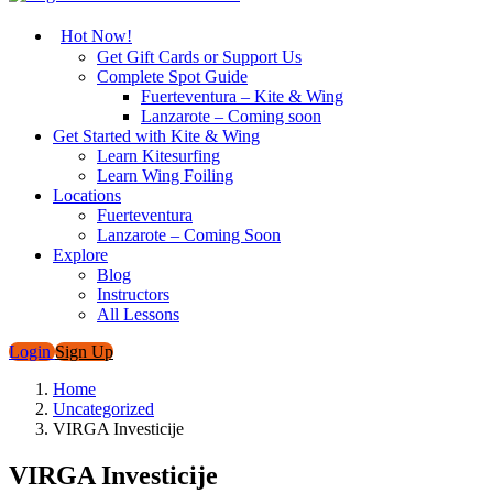
Hot Now!
Get Gift Cards or Support Us
Complete Spot Guide
Fuerteventura – Kite & Wing
Lanzarote – Coming soon
Get Started with Kite & Wing
Learn Kitesurfing
Learn Wing Foiling
Locations
Fuerteventura
Lanzarote – Coming Soon
Explore
Blog
Instructors
All Lessons
Login
Sign Up
Home
Uncategorized
VIRGA Investicije
VIRGA Investicije