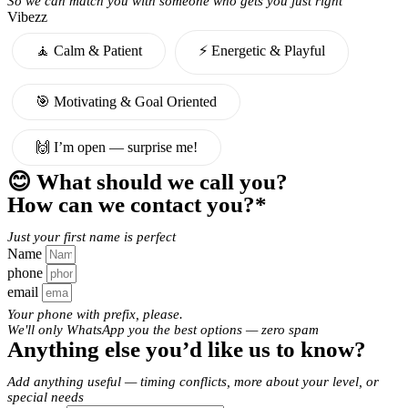
So we can match you with someone who gets you just right
Vibezz
🧘 Calm & Patient
⚡️ Energetic & Playful
🎯 Motivating & Goal Oriented
🙌 I’m open — surprise me!
😊 What should we call you?
How can we contact you?*
Just your first name is perfect
Name
phone
email
Your phone with prefix, please.
We'll only WhatsApp you the best options — zero spam
Anything else you’d like us to know?
Add anything useful — timing conflicts, more about your level, or
special needs