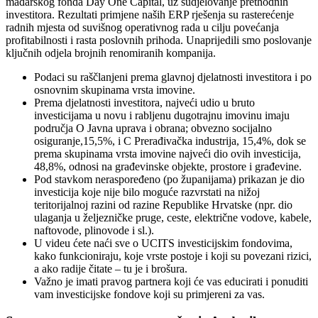
mađarskog fonda Day One Capital, uz sudjelovanje prethodnih
investitora. Rezultati primjene naših ERP rješenja su rasterećenje
radnih mjesta od suvišnog operativnog rada u cilju povećanja
profitabilnosti i rasta poslovnih prihoda. Unaprijedili smo poslovanje
ključnih odjela brojnih renomiranih kompanija.
Podaci su raščlanjeni prema glavnoj djelatnosti investitora i po
osnovnim skupinama vrsta imovine.
Prema djelatnosti investitora, najveći udio u bruto
investicijama u novu i rabljenu dugotrajnu imovinu imaju
područja O Javna uprava i obrana; obvezno socijalno
osiguranje,15,5%, i C Prerađivačka industrija, 15,4%, dok se
prema skupinama vrsta imovine najveći dio ovih investicija,
48,8%, odnosi na građevinske objekte, prostore i građevine.
Pod stavkom neraspoređeno (po županijama) prikazan je dio
investicija koje nije bilo moguće razvrstati na nižoj
teritorijalnoj razini od razine Republike Hrvatske (npr. dio
ulaganja u željezničke pruge, ceste, električne vodove, kabele,
naftovode, plinovode i sl.).
U videu ćete naći sve o UCITS investicijskim fondovima,
kako funkcioniraju, koje vrste postoje i koji su povezani rizici,
a ako radije čitate – tu je i brošura.
Važno je imati pravog partnera koji će vas educirati i ponuditi
vam investicijske fondove koji su primjereni za vas.