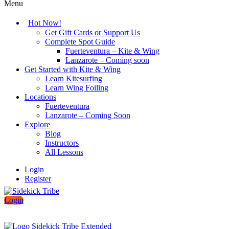
Menu
Hot Now!
Get Gift Cards or Support Us
Complete Spot Guide
Fuerteventura – Kite & Wing
Lanzarote – Coming soon
Get Started with Kite & Wing
Learn Kitesurfing
Learn Wing Foiling
Locations
Fuerteventura
Lanzarote – Coming Soon
Explore
Blog
Instructors
All Lessons
Login
Register
Login