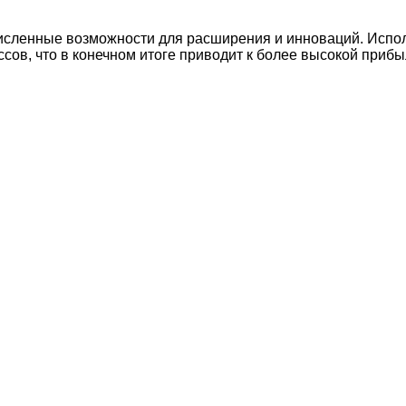
численные возможности для расширения и инноваций. Испо
сов, что в конечном итоге приводит к более высокой прибы