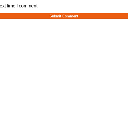
ext time I comment.