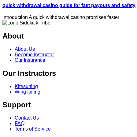
quick withdrawal casino guide for fast payouts and safety
Introduction A quick withdrawal casino promises faster
About
About Us
Become Instructor
Our Insurance
Our Instructors
Kitesurfing
Wing foiling
Support
Contact Us
FAQ
Terms of Service