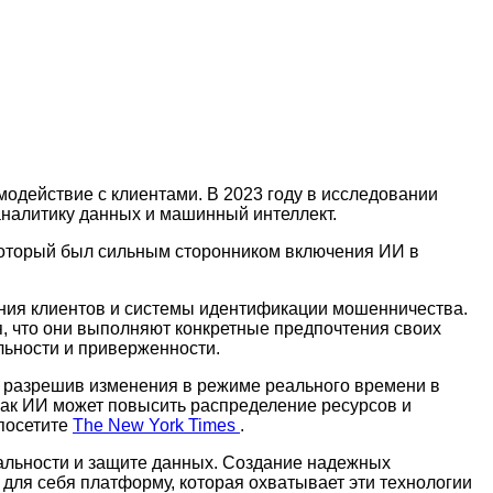
одействие с клиентами. В 2023 году в исследовании
аналитику данных и машинный интеллект.
, который был сильным сторонником включения ИИ в
ания клиентов и системы идентификации мошенничества.
я, что они выполняют конкретные предпочтения своих
льности и приверженности.
а, разрешив изменения в режиме реального времени в
как ИИ может повысить распределение ресурсов и
 посетите
The New York Times
.
альности и защите данных. Создание надежных
для себя платформу, которая охватывает эти технологии