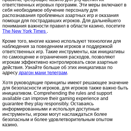
ответственных игровых программ. Эти меры включают в
себя необходимое обучение персоналу для
распознавания проблемных азартных игр и оказания
помощи для пострадавших игроков. Для дальнейшего
понимания важности правил в области казино, посетите
The New York Times
.
Кроме того, многие казино используют технологии для
наблюдения за поведением игроков и поддержкой
ответственных игр. Такие инструменты, как инициативы
по самооценке и ограничения расходов, позволяют
игрокам эффективно контролировать свои азартные
действия. Узнайте больше об этих инициативах по
адресу
драгон мани телеграм
.
Хотя руководящие принципы имеют решающее значение
для безопасности игроков, для игроков также важно быть
инициативом. Comprehending the rules and support
available can improve their gaming experience and
guarantee they play responsibly. Оставаясь
информированными и используя доступные
инструменты, игроки могут наслаждаться более
безопасным и более удовлетворительным опытом
казино.