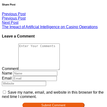
Share Post
Previous Post
Previous Post
Next Post
The Impact of Artificial Intelligence on Casino Operations
Leave a Comment
Comment
Name
Email
Save my name, email, and website in this browser for the
next time I comment.