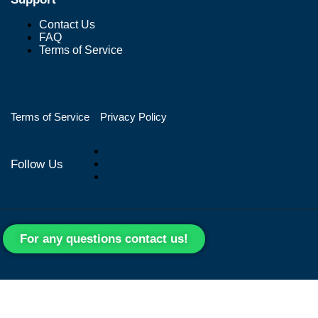
Contact Us
FAQ
Terms of Service
Terms of Service
Privacy Policy
Follow Us
For any questions contact us!
© Sidekick Tribe. 2024. All rights reserved.