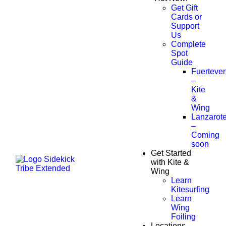
Get Gift
Cards or
Support
Us
Complete
Spot
Guide
Fuerteven
–
Kite
&
Wing
Lanzarot
–
Coming
soon
Get Started
with Kite &
Wing
Learn
Kitesurfing
Learn
Wing
Foiling
Locations