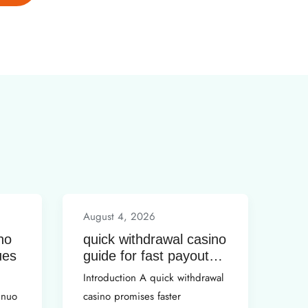
August 4, 2026
ho
quick withdrawal casino
ues
guide for fast payouts
and safety
Introduction A quick withdrawal
inuo
casino promises faster