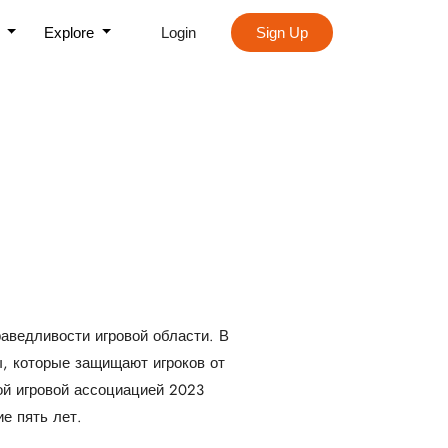
s
Explore
Login
Sign Up
аведливости игровой области. В
ы, которые защищают игроков от
ой игровой ассоциацией 2023
е пять лет.