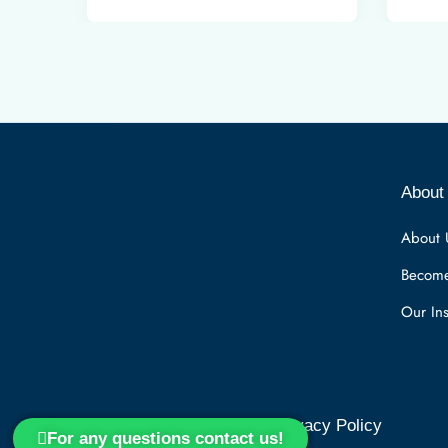
About
About 
Become
Our In
Terms of Service
Privacy Policy
For any questions contact us!