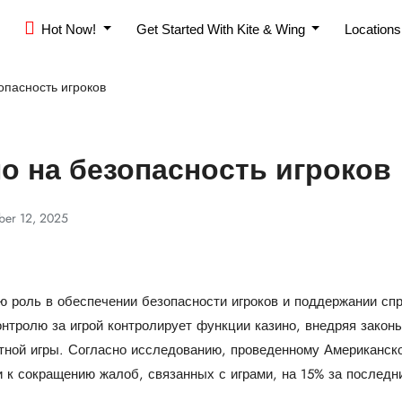
Hot Now!
Get Started With Kite & Wing
Location
опасность игроков
о на безопасность игроков
ber 12, 2025
 роль в обеспечении безопасности игроков и поддержании спр
нтролю за игрой контролирует функции казино, внедряя закон
тной игры. Согласно исследованию, проведенному Американск
 к сокращению жалоб, связанных с играми, на 15% за последни