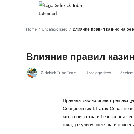
Home
Uncategorized
Влияние правил казино на без
Влияние правил казин
Sidekick Tribe Team
Uncategorized
Septem
Правила казино играют решающую
Соединенных Штатах Совет по ко
мошенничества и безопасной чес
года, регулирующие шаги привели