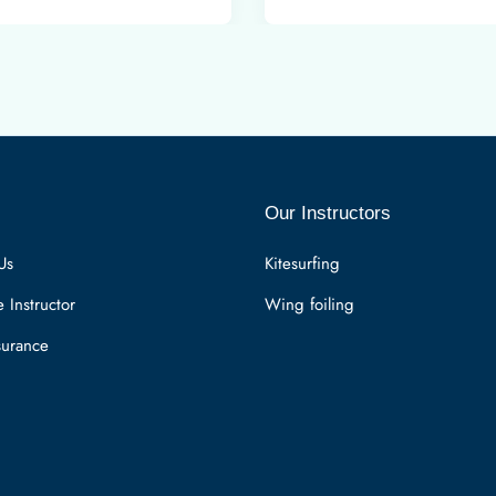
Our Instructors
Us
Kitesurfing
 Instructor
Wing foiling
surance