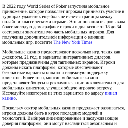
В 2022 году World Series of Poker запустила мобильное
приложение, которое позволяет игрокам принимать участие в
турнирах удаленно, еще больше исчезая границы между
онлайн и классическими играми. Это инновация очаровывала
более молодую демографию: игроки в диапазоне от 18 до 34
составляли значительную часть мобильных игроков. Для
получения дополнительной информации о влиянии
мобильных игр, посетите
The New York Times
.
Мобильные казино предоставляют несколько игр, таких как
джекпоты, 21 год, и варианты интерактивных дилеров,
которые предназначены для тактильных экранов. Игроки
должны искать платформы, которые обеспечивают
безопасные варианты оплаты и надежную поддержку
клиентов. Более того, многие мобильные казино
представляют бонусы и рекламные акции исключительно для
мобильных клиентов, улучшая общую игровую встречу.
Исследуйте некоторые из этих вариантов по адресу
пинап
казино
.
Поскольку сектор мобильных казино продолжает развиваться,
игроки должны быть в курсе последних моделей и
технологий. Выбирая лицензированные и заслуживающие
доверия платформы, они могут насладиться безопасным и