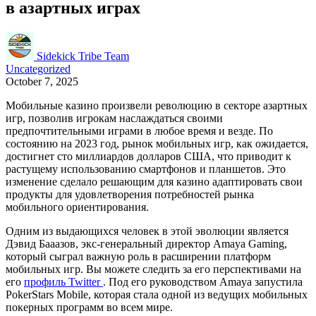
в азартных играх
Sidekick Tribe Team
Uncategorized
October 7, 2025
Мобильные казино произвели революцию в секторе азартных
игр, позволив игрокам наслаждаться своими
предпочтительными играми в любое время и везде. По
состоянию на 2023 год, рынок мобильных игр, как ожидается,
достигнет сто миллиардов долларов США, что приводит к
растущему использованию смартфонов и планшетов. Это
изменение сделало решающим для казино адаптировать свои
продукты для удовлетворения потребностей рынка
мобильного ориентирования.
Одним из выдающихся человек в этой эволюции является
Дэвид Бааазов, экс-генеральный директор Amaya Gaming,
который сыграл важную роль в расширении платформ
мобильных игр. Вы можете следить за его перспективами на
его
профиль Twitter
. Под его руководством Amaya запустила
PokerStars Mobile, которая стала одной из ведущих мобильных
покерных программ во всем мире.