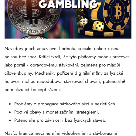
Navzdory jejich amuzativní hodnotu, sociální online kasina
nejsou bez spor. Kritici tvrdí, že tyto platformy mohou pracovat
jako portál k opravdovému stávkování, zejména pro mladší
cílové skupiny. Mechaniky pořízení digitální měny za fyzické
hotovost mohou napodobovat stávkovací chování, potenciálně
normalizující koncept sázení.
Problémy z propagace sázkového akcí u nezletilých.
Poctivé obavy s monetizačními strategiemi.
Potenciální pro závislost i bez fyzických staveb.
Navíc, hranice mezi herními videoherními a stávkovacími