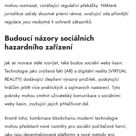
mohou rozmazat, vznášející regulační překážky. Některé
jurisdikce začaly zkoumat právní rámce, uvažující zda přísnější
regulace jsou nezbytné k ochraně zákazníků.
Budoucí názory sociálních
hazardního zařízení
Jak se inovace stálé rozvíjet, také budou sociální weby kasin.
Technologie jako zvýšená fakt (AR) a digitalní realita (VIRTUAL
REALITY) dodávající zlepšení výrazný prožitek, poskytující
hráčům ještě více praktických a zajímavých nastavení. Tyto
pokroky mohou změnit uživatelský komunikace s sociálními
weby kasin, zvyšující jejich přitažlivost dál.
Kromě toho, kombinace blockchainu moderní technologie
mohou představit nové rozměry pro sociální počítačové herní,
jako jsou decentralizované platformy a nové metody pro