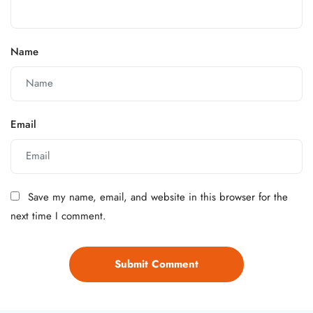
Name
Email
Save my name, email, and website in this browser for the
next time I comment.