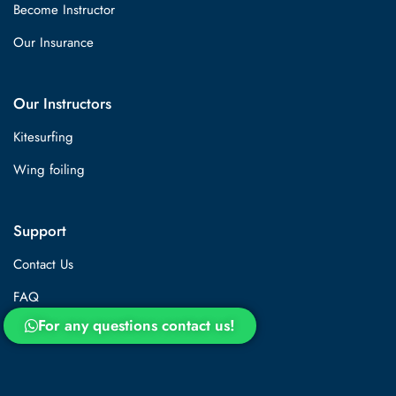
Become Instructor
Our Insurance
Our Instructors
Kitesurfing
Wing foiling
Support
Contact Us
FAQ
For any questions contact us!
Terms of Service