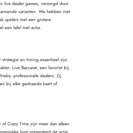
n live dealer games, verzorgd door
, spannende varianten. We hebben niet
als spelers met een grotere
 een tafel met actie.
strategie en timing essentieel zijn.
kter. Live Baccarat, een favoriet bij
ieke, professionele dealers. Zij
 bij elke gedraaide kaart of
 of Crazy Time zijn meer dan alleen
nergieke host presenteert de actie.