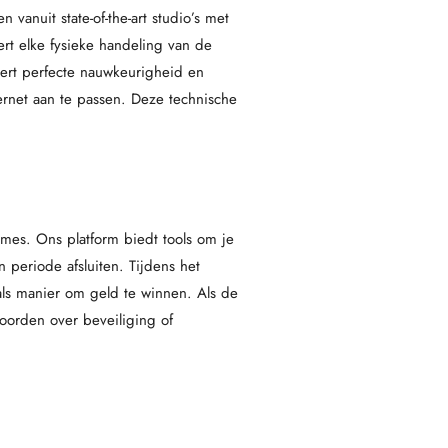
nuit state-of-the-art studio’s met
rt elke fysieke handeling van de
eert perfecte nauwkeurigheid en
ternet aan te passen. Deze technische
mes. Ons platform biedt tools om je
n periode afsluiten. Tijdens het
t als manier om geld te winnen. Als de
oorden over beveiliging of