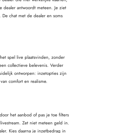
de dealer antwoordt meteen. Je ziet
. De chat met de dealer en soms
het spel live plaatsvinden, zonder
en collectieve belevenis. Verder
idelijk ontworpen: inzetopties zijn
x van comfort en realisme.
oor het aanbod of pas je toe filters
livestream. Zet niet meteen geld in.
ler. Kies daarna je inzetbedrag in