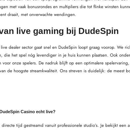
ringen met vaak bonusrondes en multipliers die tot flinke winsten kun
ment draait, met onverwachte wendingen.
 van live gaming bij DudeSpin
ive dealer sector gaat snel en DudeSpin loopt graag voorop. We ri
, die het spel nóg levendiger in je huis kunnen plaatsen. Ook ond
en voor onze spelers. De nadruk blijft op een optimalere spelervaring,
van de hoogste streamkwaliteit. Ons streven is duidelijk: de meest b
j DudeSpin Casino echt live?
directe tijd gestreamd vanuit professionele studio’s. Je bekijkt een 