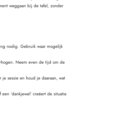
oment weggaan bij de tafel, zonder
ing nodig. Gebruik waar mogelijk
 verhogen. Neem even de tijd om de
r je sessie en houd je daaraan, wat
 een ‘dankjewel’ creëert de situatie