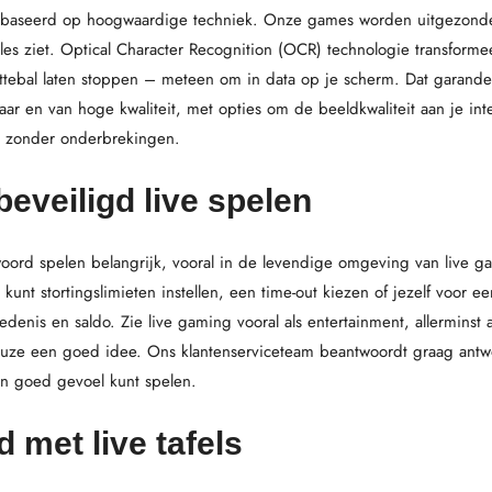
baseerd op hoogwaardige techniek. Onze games worden uitgezonden va
es ziet. Optical Character Recognition (OCR) technologie transformee
ettebal laten stoppen – meteen om in data op je scherm. Dat garand
aar en van hoge kwaliteit, met opties om de beeldkwaliteit aan je in
g zonder onderbrekingen.
eveiligd live spelen
ord spelen belangrijk, vooral in de levendige omgeving van live ga
kunt stortingslimieten instellen, een time-out kiezen of jezelf voor ee
iedenis en saldo. Zie live gaming vooral als entertainment, allermins
auze een goed idee. Ons klantenserviceteam beantwoordt graag antw
en goed gevoel kunt spelen.
 met live tafels