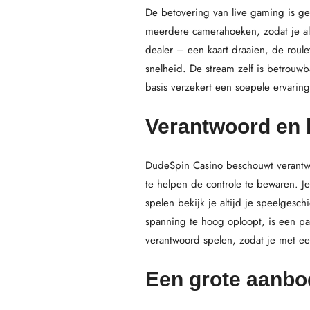
De betovering van live gaming is ge
meerdere camerahoeken, zodat je all
dealer – een kaart draaien, de roul
snelheid. De stream zelf is betrouwb
basis verzekert een soepele ervarin
Verantwoord en b
DudeSpin Casino beschouwt verantwo
te helpen de controle te bewaren. Je 
spelen bekijk je altijd je speelgesch
spanning te hoog oploopt, is een p
verantwoord spelen, zodat je met e
Een grote aanbod