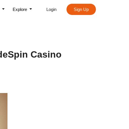
s
Explore
Login
Sign Up
udeSpin Casino