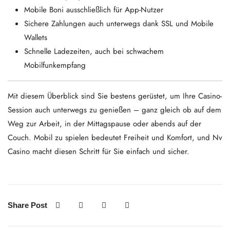
Mobile Boni ausschließlich für App-Nutzer
Sichere Zahlungen auch unterwegs dank SSL und Mobile
Wallets
Schnelle Ladezeiten, auch bei schwachem
Mobilfunkempfang
Mit diesem Überblick sind Sie bestens gerüstet, um Ihre Casino-
Session auch unterwegs zu genießen – ganz gleich ob auf dem
Weg zur Arbeit, in der Mittagspause oder abends auf der
Couch. Mobil zu spielen bedeutet Freiheit und Komfort, und Nv
Casino macht diesen Schritt für Sie einfach und sicher.
Share Post