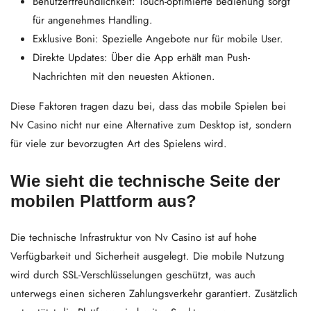
Benutzerfreundlichkeit: Touch-optimierte Bedienung sorgt
für angenehmes Handling.
Exklusive Boni: Spezielle Angebote nur für mobile User.
Direkte Updates: Über die App erhält man Push-
Nachrichten mit den neuesten Aktionen.
Diese Faktoren tragen dazu bei, dass das mobile Spielen bei
Nv Casino nicht nur eine Alternative zum Desktop ist, sondern
für viele zur bevorzugten Art des Spielens wird.
Wie sieht die technische Seite der
mobilen Plattform aus?
Die technische Infrastruktur von Nv Casino ist auf hohe
Verfügbarkeit und Sicherheit ausgelegt. Die mobile Nutzung
wird durch SSL-Verschlüsselungen geschützt, was auch
unterwegs einen sicheren Zahlungsverkehr garantiert. Zusätzlich