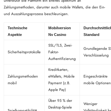
unterstützt die Plattform ein breites Spektrum an
Zahlungsmethoden, darunter auch mobile Wallets, die den Ein-
und Auszahlungsprozess beschleunigen.
Technische
Mobilversion
Durchschnittlic
Aspekte
Nv Casino
Standard
SSL/TLS, Zwei-
Grundlegende S
Sicherheitsprotokolle
Faktor-
Verschlüsselung
Authentifizierung
Kreditkarten,
Zahlungsmethoden
eWallets, Mobile
Eingeschränkte
mobil
Payment (z.B.
mobile Optionen
Apple Pay)
Über 95 % der
Weniger
Desktop-Spiele
Spielkompatibilität
Vollständigkeit b