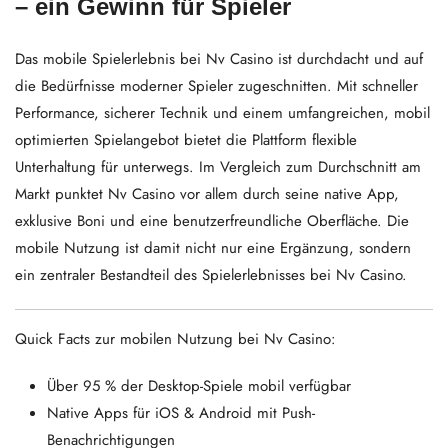
– ein Gewinn für Spieler
Das mobile Spielerlebnis bei Nv Casino ist durchdacht und auf
die Bedürfnisse moderner Spieler zugeschnitten. Mit schneller
Performance, sicherer Technik und einem umfangreichen, mobil
optimierten Spielangebot bietet die Plattform flexible
Unterhaltung für unterwegs. Im Vergleich zum Durchschnitt am
Markt punktet Nv Casino vor allem durch seine native App,
exklusive Boni und eine benutzerfreundliche Oberfläche. Die
mobile Nutzung ist damit nicht nur eine Ergänzung, sondern
ein zentraler Bestandteil des Spielerlebnisses bei Nv Casino.
Quick Facts zur mobilen Nutzung bei Nv Casino:
Über 95 % der Desktop-Spiele mobil verfügbar
Native Apps für iOS & Android mit Push-
Benachrichtigungen