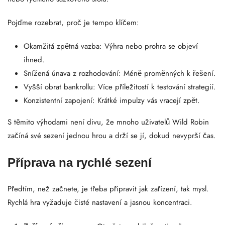
Pojďme rozebrat, proč je tempo klíčem:
Okamžitá zpětná vazba: Výhra nebo prohra se objeví
ihned.
Snížená únava z rozhodování: Méně proměnných k řešení.
Vyšší obrat bankrollu: Více příležitostí k testování strategií.
Konzistentní zapojení: Krátké impulzy vás vracejí zpět.
S těmito výhodami není divu, že mnoho uživatelů Wild Robin
začíná své sezení jednou hrou a drží se jí, dokud nevyprší čas.
Příprava na rychlé sezení
Předtím, než začnete, je třeba připravit jak zařízení, tak mysl.
Rychlá hra vyžaduje čisté nastavení a jasnou koncentraci.