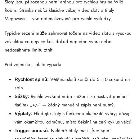
Sloty jsou přirozenou herní arénou pro rychlou hru na Wild
Robin. Stránka nabízí klasické válce, video sloty a tituly
Megaways — vše optimalizované pro rychlé výsledky.
Typické sezení může zahrnovat točení na video slotu s vysokou
volatilitou co nejvíce kol, dokud nepadne výhra nebo
nedosáhnete limitu ztrát.
Podívejme se, jak to vypadá:
Většina slotů končí do 5–10 sekund na
Rychlost spinů:
spin.
Rychlé zvýšení nebo snížení lze nastavit pomocí
Sázky:
tlačítek „+/-“ — žádný manuální zápis není nutný.
Hledejte sloty s funkcemi okamžité výhry; dávají
Výplaty:
vám okamžitou odměnu, místo čekání na celý cyklus válců.
Některé tituly mají „free spin“
Trigger bonusů: