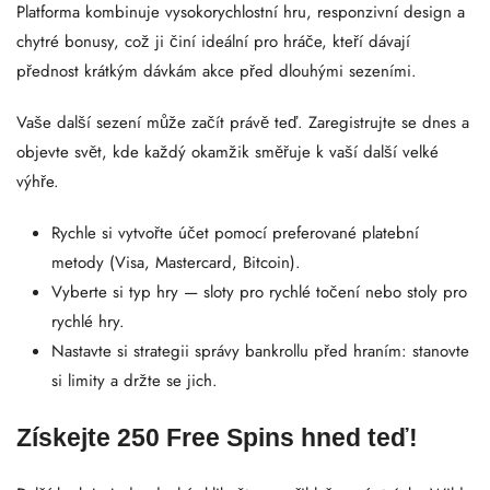
Platforma kombinuje vysokorychlostní hru, responzivní design a
chytré bonusy, což ji činí ideální pro hráče, kteří dávají
přednost krátkým dávkám akce před dlouhými sezeními.
Vaše další sezení může začít právě teď. Zaregistrujte se dnes a
objevte svět, kde každý okamžik směřuje k vaší další velké
výhře.
Rychle si vytvořte účet pomocí preferované platební
metody (Visa, Mastercard, Bitcoin).
Vyberte si typ hry — sloty pro rychlé točení nebo stoly pro
rychlé hry.
Nastavte si strategii správy bankrollu před hraním: stanovte
si limity a držte se jich.
Získejte 250 Free Spins hned teď!