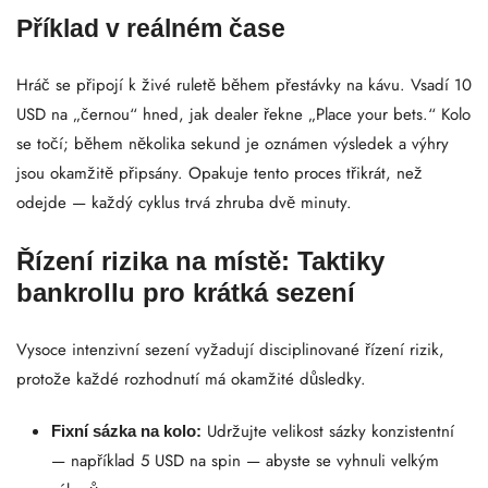
Příklad v reálném čase
Hráč se připojí k živé ruletě během přestávky na kávu. Vsadí 10
USD na „černou“ hned, jak dealer řekne „Place your bets.“ Kolo
se točí; během několika sekund je oznámen výsledek a výhry
jsou okamžitě připsány. Opakuje tento proces třikrát, než
odejde — každý cyklus trvá zhruba dvě minuty.
Řízení rizika na místě: Taktiky
bankrollu pro krátká sezení
Vysoce intenzivní sezení vyžadují disciplinované řízení rizik,
protože každé rozhodnutí má okamžité důsledky.
Udržujte velikost sázky konzistentní
Fixní sázka na kolo:
— například 5 USD na spin — abyste se vyhnuli velkým