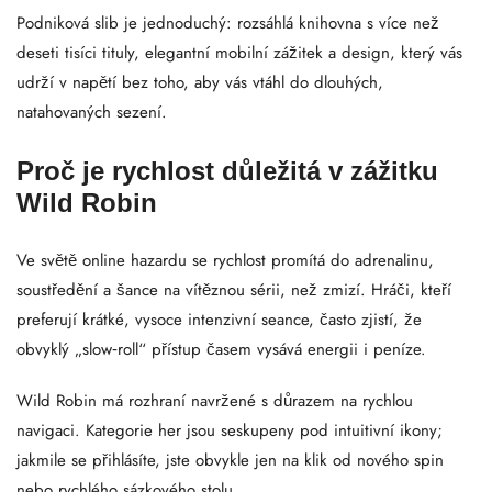
Podniková slib je jednoduchý: rozsáhlá knihovna s více než
deseti tisíci tituly, elegantní mobilní zážitek a design, který vás
udrží v napětí bez toho, aby vás vtáhl do dlouhých,
natahovaných sezení.
Proč je rychlost důležitá v zážitku
Wild Robin
Ve světě online hazardu se rychlost promítá do adrenalinu,
soustředění a šance na vítěznou sérii, než zmizí. Hráči, kteří
preferují krátké, vysoce intenzivní seance, často zjistí, že
obvyklý „slow‑roll“ přístup časem vysává energii i peníze.
Wild Robin
má rozhraní navržené s důrazem na rychlou
navigaci. Kategorie her jsou seskupeny pod intuitivní ikony;
jakmile se přihlásíte, jste obvykle jen na klik od nového spin
nebo rychlého sázkového stolu.