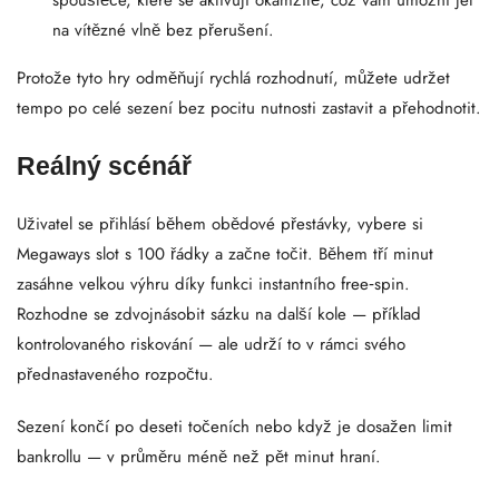
spouštěče, které se aktivují okamžitě, což vám umožní jet
na vítězné vlně bez přerušení.
Protože tyto hry odměňují rychlá rozhodnutí, můžete udržet
tempo po celé sezení bez pocitu nutnosti zastavit a přehodnotit.
Reálný scénář
Uživatel se přihlásí během obědové přestávky, vybere si
Megaways slot s 100 řádky a začne točit. Během tří minut
zasáhne velkou výhru díky funkci instantního free‑spin.
Rozhodne se zdvojnásobit sázku na další kole — příklad
kontrolovaného riskování — ale udrží to v rámci svého
přednastaveného rozpočtu.
Sezení končí po deseti točeních nebo když je dosažen limit
bankrollu — v průměru méně než pět minut hraní.