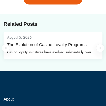
Related Posts
August 5, 2026
The Evolution of Casino Loyalty Programs
Casino loyalty initiatives have evolved substantially over
About