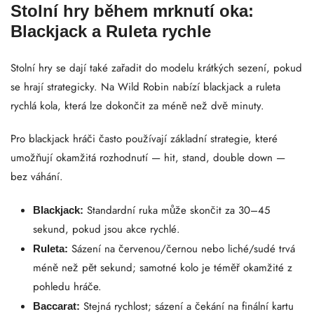
Stolní hry během mrknutí oka:
Blackjack a Ruleta rychle
Stolní hry se dají také zařadit do modelu krátkých sezení, pokud
se hrají strategicky. Na Wild Robin nabízí blackjack a ruleta
rychlá kola, která lze dokončit za méně než dvě minuty.
Pro blackjack hráči často používají základní strategie, které
umožňují okamžitá rozhodnutí — hit, stand, double down —
bez váhání.
Standardní ruka může skončit za 30–45
Blackjack:
sekund, pokud jsou akce rychlé.
Sázení na červenou/černou nebo liché/sudé trvá
Ruleta:
méně než pět sekund; samotné kolo je téměř okamžité z
pohledu hráče.
Stejná rychlost; sázení a čekání na finální kartu
Baccarat: