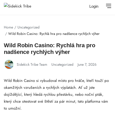
Login
Home
Uncategorized
Wild Robin Casino: Rychlá hra pro nadšence rychlých výher
Wild Robin Casino: Rychlá hra pro
nadšence rychlých výher
Sidekick Tribe Team
Uncategorized
June 7, 2026
Wild Robin Casino si vybudoval místo pro hráče, kteří touží po
okamžitých vzrušeních a rychlých výplatách. Ať už jste
dojíždějící, který hledá rychlou přestávku, nebo noční pták,
který chce otestovat své štěstí za pár minut, tato platforma vám
to umožní.