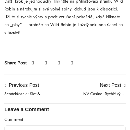
Další krok je jednoduchý: klikněte na přihlašovací stránku Wild
Robin a nárokujte si své volné spiny, dokud jsou k dispozici.
Užijte si rychlé výhry a pocit vzrušení pokaždé, když kliknete
na „play“ — protože na Wild Robin je každý sekunda šancí na
vítězství!
Share Post
Previous Post
Next Post
ScratchMania: Slot &
NV Casino: Rychlé výhry
Scratch Cards Quick‑Play
a bleskurychlé sloty pro
per Vincite Istantanee
moderního hráče
Leave a Comment
Comment