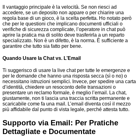
Il vantaggio principale è la velocità. Se non riesci ad
accedere, se un deposito non appare o per chiarire una
regola base di un gioco, è la scelta perfetta. Ho notato però
che per le questioni che implicano documenti ufficiali o
verifiche di sicurezza complicate, l’operatore in chat può
aprire la pratica ma di solito deve trasferirla a un reparto
specializzato. Non è un difetto, è la norma. È sufficiente a
garantire che tutto sia fatto per bene.
Quando Usare la Chat vs. L’Email
Ti suggerisco di usare la live chat per tutte le emergenze e
per le domande che hanno una risposta secca (sì o no) o
necessitano istruzioni semplici. Invece, per spedire una carta
d’identità, chiedere un resoconto delle transazioni o
presentare un reclamo formale, è meglio l’email. La chat,
giustamente, non ti lascia una traccia scritta permanente e
scaricabile come fa una mail. L’email diventa così il mezzo
più affidabile dal punto di vista legale, perché attesta tutto.
Supporto via Email: Per Pratiche
Dettagliate e Documentate