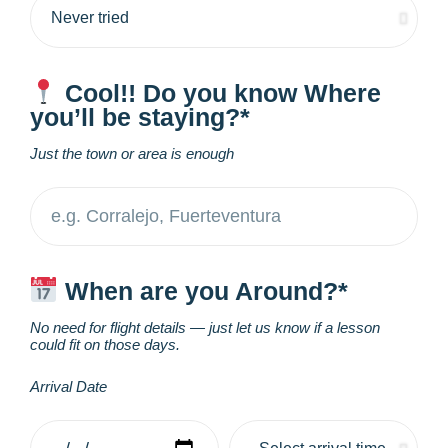
Cool!! Do you know Where
you’ll be staying?*
Just the town or area is enough
When are you Around?*
No need for flight details — just let us know if a lesson
could fit on those days.
Arrival Date