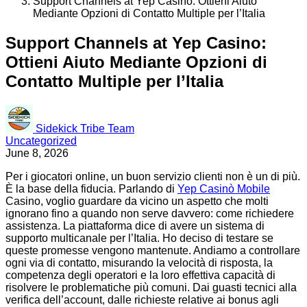
Support Channels at Yep Casino: Ottieni Aiuto
Mediante Opzioni di Contatto Multiple per l’Italia
Support Channels at Yep Casino:
Ottieni Aiuto Mediante Opzioni di
Contatto Multiple per l’Italia
Sidekick Tribe Team
Uncategorized
June 8, 2026
Per i giocatori online, un buon servizio clienti non è un di più.
È la base della fiducia. Parlando di
Yep Casinò Mobile
Casino, voglio guardare da vicino un aspetto che molti
ignorano fino a quando non serve davvero: come richiedere
assistenza. La piattaforma dice di avere un sistema di
supporto multicanale per l’Italia. Ho deciso di testare se
queste promesse vengono mantenute. Andiamo a controllare
ogni via di contatto, misurando la velocità di risposta, la
competenza degli operatori e la loro effettiva capacità di
risolvere le problematiche più comuni. Dai guasti tecnici alla
verifica dell’account, dalle richieste relative ai bonus agli