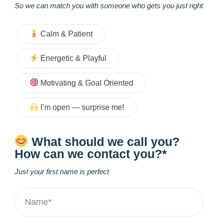
So we can match you with someone who gets you just right
Calm & Patient
Energetic & Playful
Motivating & Goal Oriented
I’m open — surprise me!
What should we call you?
How can we contact you?*
Just your first name is perfect