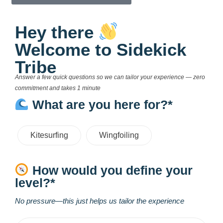
Hey there
Welcome to Sidekick
Tribe
Answer a few quick questions so we can tailor your experience — zero
commitment and takes 1 minute
What are you here for?*
Kitesurfing
Wingfoiling
How would you define your
level?*
No pressure—this just helps us tailor the experience