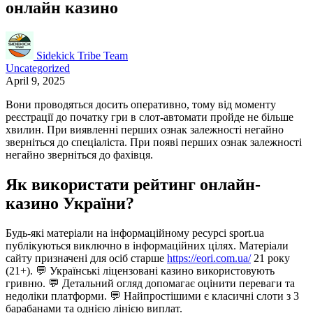
онлайн казино
Sidekick Tribe Team
Uncategorized
April 9, 2025
Вони проводяться досить оперативно, тому від моменту
реєстрації до початку гри в слот-автомати пройде не більше
хвилин. При виявленні перших ознак залежності негайно
зверніться до спеціаліста. При появі перших ознак залежності
негайно зверніться до фахівця.
Як використати рейтинг онлайн-
казино України?
Будь-які матеріали на інформаційному ресурсі sport.ua
публікуються виключно в інформаційних цілях. Матеріали
сайту призначені для осіб старше
https://eori.com.ua/
21 року
(21+). 💬 Українські ліцензовані казино використовують
гривню. 💬 Детальний огляд допомагає оцінити переваги та
недоліки платформи. 💬 Найпростішими є класичні слоти з 3
барабанами та однією лінією виплат.