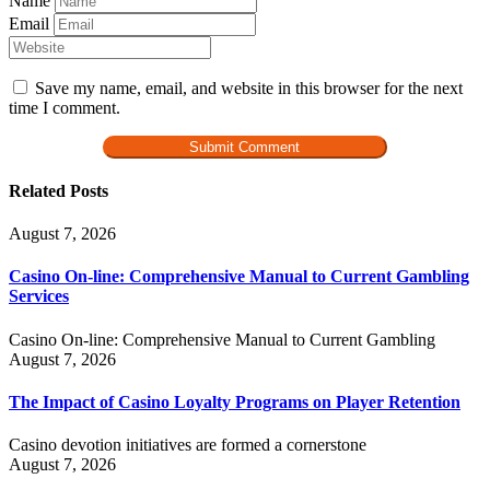
Name
Email
Save my name, email, and website in this browser for the next
time I comment.
Related Posts
August 7, 2026
Casino On-line: Comprehensive Manual to Current Gambling
Services
Casino On-line: Comprehensive Manual to Current Gambling
August 7, 2026
The Impact of Casino Loyalty Programs on Player Retention
Casino devotion initiatives are formed a cornerstone
August 7, 2026