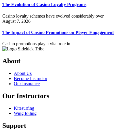
The Evolution of Casino Loyalty Programs
Casino loyalty schemes have evolved considerably over
August 7, 2026
The Impact of Casino Promotions on Player Engagement
Casino promotions play a vital role in
About
About Us
Become Instructor
Our Insurance
Our Instructors
Kitesurfing
Wing foiling
Support