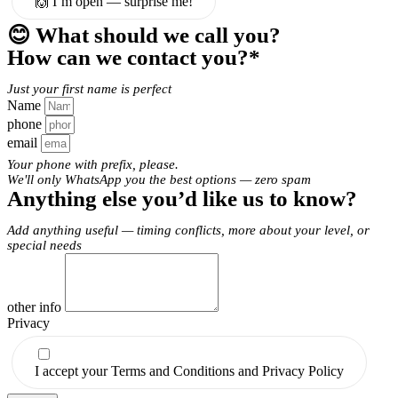
🙌 I’m open — surprise me!
😊 What should we call you?
How can we contact you?*
Just your first name is perfect
Name
phone
email
Your phone with prefix, please.
We'll only WhatsApp you the best options — zero spam
Anything else you’d like us to know?
Add anything useful — timing conflicts, more about your level, or
special needs
other info
Privacy
I accept your Terms and Conditions and Privacy Policy