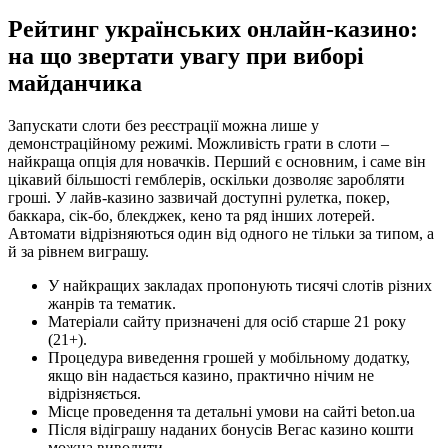
Рейтинг українських онлайн-казино:
на що звертати увагу при виборі
майданчика
Запускати слоти без реєстрації можна лише у
демонстраційному режимі. Можливість грати в слоти –
найкраща опція для новачків. Перший є основним, і саме він
цікавий більшості гемблерів, оскільки дозволяє заробляти
гроші. У лайв-казино зазвичай доступні рулетка, покер,
баккара, сік-бо, блекджек, кено та ряд інших лотерей.
Автомати відрізняються один від одного не тільки за типом, а
й за рівнем виграшу.
У найкращих закладах пропонують тисячі слотів різних
жанрів та тематик.
Матеріали сайту призначені для осіб старше 21 року
(21+).
Процедура виведення грошей у мобільному додатку,
якщо він надається казино, практично нічим не
відрізняється.
Місце проведення та детальні умови на сайті beton.ua
Після відіграшу наданих бонусів Вегас казино кошти
можна виводити.