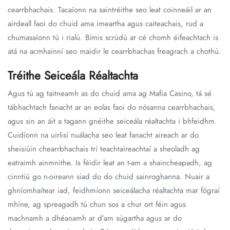
cearrbhachais. Tacaíonn na saintréithe seo leat coinneáil ar an
airdeall faoi do chuid ama imeartha agus caiteachais, rud a
chumasaíonn tú i rialú. Bímis scrúdú ar cé chomh éifeachtach is
atá na acmhainní seo maidir le cearrbhachas freagrach a chothú.
Tréithe Seiceála Réaltachta
Agus tú ag taitneamh as do chuid ama ag Mafia Casino, tá sé
tábhachtach fanacht ar an eolas faoi do nósanna cearrbhachais,
agus sin an áit a tagann gnéithe seiceála réaltachta i bhfeidhm.
Cuidíonn na uirlisí nuálacha seo leat fanacht aireach ar do
sheisiúin chearrbhachais trí teachtaireachtaí a sheoladh ag
eatraimh ainmnithe. Is féidir leat an t-am a shaincheapadh, ag
cinntiú go n-oireann siad do do chuid sainroghanna. Nuair a
ghníomhaítear iad, feidhmíonn seiceálacha réaltachta mar fógraí
mhíne, ag spreagadh tú chun sos a chur ort féin agus
machnamh a dhéanamh ar d’am súgartha agus ar do