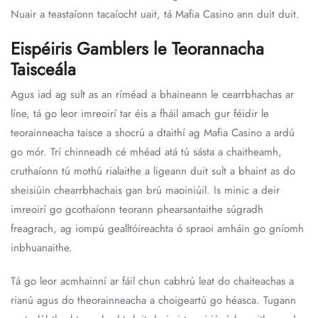
Nuair a teastaíonn tacaíocht uait, tá Mafia Casino ann duit duit.
Eispéiris Gamblers le Teorannacha
Taisceála
Agus iad ag sult as an ríméad a bhaineann le cearrbhachas ar
líne, tá go leor imreoirí tar éis a fháil amach gur féidir le
teorainneacha taisce a shocrú a dtaithí ag Mafia Casino a ardú
go mór. Trí chinneadh cé mhéad atá tú sásta a chaitheamh,
cruthaíonn tú mothú rialaithe a ligeann duit sult a bhaint as do
sheisiúin chearrbhachais gan brú maoiniúil. Is minic a deir
imreoirí go gcothaíonn teorann phearsantaithe súgradh
freagrach, ag iompú gealltóireachta ó spraoi amháin go gníomh
inbhuanaithe.
Tá go leor acmhainní ar fáil chun cabhrú leat do chaiteachas a
rianú agus do theorainneacha a choigeartú go héasca. Tugann