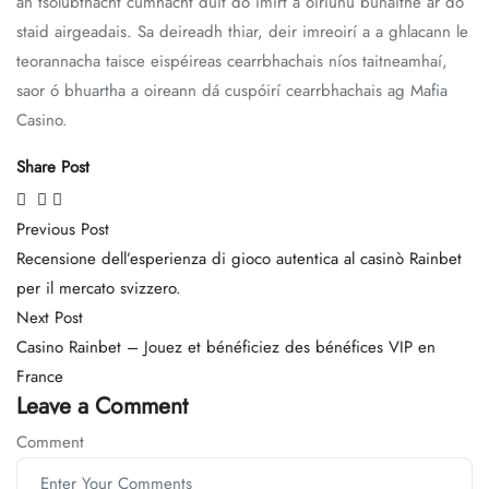
an tsolúbthacht cumhacht duit do imirt a oiriúnú bunaithe ar do
staid airgeadais. Sa deireadh thiar, deir imreoirí a a ghlacann le
teorannacha taisce eispéireas cearrbhachais níos taitneamhaí,
saor ó bhuartha a oireann dá cuspóirí cearrbhachais ag Mafia
Casino.
Share Post
Previous Post
Recensione dell’esperienza di gioco autentica al casinò Rainbet
per il mercato svizzero.
Next Post
Casino Rainbet – Jouez et bénéficiez des bénéfices VIP en
France
Leave a Comment
Comment