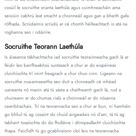
cosúil le socruithe srianta laethúla agus cuimhneacháin ama
seisiúin cabhrú leat smacht a choinneáil agus gan a bheith gafa
rófhada. Scrúdaímis scrúdú ar cé chomh héifeachtach is atá na
roghanna seo i ndáiríre.
Socruithe Teorann Laethúla
Is áiseanna tábhachtacha iad socruithe teorainneacha gach lá ar
féidir leo barrfheabhsú suntasach a chur ar do eispéireas
cluichíochta trí imirt freagrach a chur chun cinn. Ligeann na
socruithe nua-aimseartha seo duit a chinneadh cé mhéad
uaireanta nó maoin atá tú sásta a chaitheamh gach lá, rud a
chuireann ar do chumas rialú a choinneáil ar do nósanna
cearrbhachais. Trí na teorannacha seo a chur ar bun, ní hamháin
go bhfuil tú ag cosaint do chuid airgeadais nó d’am; tá tú ag
tabhairt tosaíochta do do fholláine i dtimpeallacht cluichíochta
thapa. Feicfidh tú go gcabhraíonn cloí leis na teorannacha