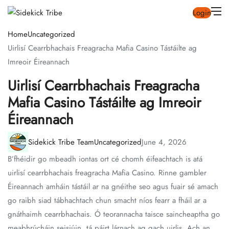
Login
Home
Uncategorized
Uirlisí Cearrbhachais Freagracha Mafia Casino Tástáilte ag
Imreoir Éireannach
Uirlisí Cearrbhachais Freagracha
Mafia Casino Tástáilte ag Imreoir
Éireannach
Sidekick Tribe Team
Uncategorized
June 4, 2026
B’fhéidir go mbeadh iontas ort cé chomh éifeachtach is atá
uirlisí cearrbhachais freagracha Mafia Casino. Rinne gambler
Éireannach amháin tástáil ar na gnéithe seo agus fuair sé amach
go raibh siad tábhachtach chun smacht níos fearr a fháil ar a
gnáthaimh cearrbhachais. Ó teorannacha taisce saincheaptha go
meabhrúcháin seisiúin, tá páirt lárnach ag gach uirlis. Ach an