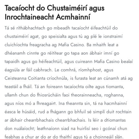
Tacaíocht do Chustaiméirí agus
Inrochtaineacht Acmhainní
Tá sé ríthábhachtach go mbeadh tacaíocht éifeachtúil do
chustaiméirí agat, go speisialta agus tú ag plé le ionstraimí
cluichíochta freagracha ag Mafia Casino. Ba mhaith leat a
dhéanamh cinnte go réitítear go tapa aon ábhair imní go
tapaidh agus go héifeachtúil, agus cuireann Mafia Casino bealaí
éagsúla ar fáil cabhrach. Le comhrá, ríomhphost, agus
Ceisteanna Coitianta críochnúla, is furasta leat an cúnamh atá ag
teastáil a fháil. Tá an foireann tacaíochta oilte agus tiomanta,
ullamh chun do fhiosrúcháin faoi theorainneacha, roghanna,
agus níos mó a fhreagairt. Ina theannta sin, tá na hacmhainní
éasca le húsáid, rud a fhágann go bhfuil sé simplí duit rochtain
ar ábhair chearrbhachais chearrbhachais. Is léir a dtiomantas
don nuálaíocht; leathnaíonn siad na huirlisí seo i gcónaí chun
feabhas a chur ar do ar do thaithí agus tú a choinneáil slán.