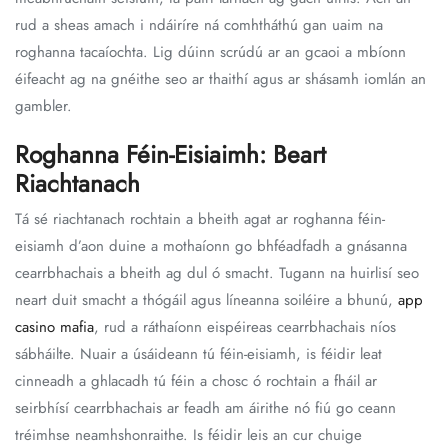
rud a sheas amach i ndáiríre ná comhtháthú gan uaim na
roghanna tacaíochta. Lig dúinn scrúdú ar an gcaoi a mbíonn
éifeacht ag na gnéithe seo ar thaithí agus ar shásamh iomlán an
gambler.
Roghanna Féin-Eisiaimh: Beart
Riachtanach
Tá sé riachtanach rochtain a bheith agat ar roghanna féin-
eisiamh d’aon duine a mothaíonn go bhféadfadh a gnásanna
cearrbhachais a bheith ag dul ó smacht. Tugann na huirlisí seo
neart duit smacht a thógáil agus líneanna soiléire a bhunú,
app
casino mafia
, rud a ráthaíonn eispéireas cearrbhachais níos
sábháilte. Nuair a úsáideann tú féin-eisiamh, is féidir leat
cinneadh a ghlacadh tú féin a chosc ó rochtain a fháil ar
seirbhísí cearrbhachais ar feadh am áirithe nó fiú go ceann
tréimhse neamhshonraithe. Is féidir leis an cur chuige