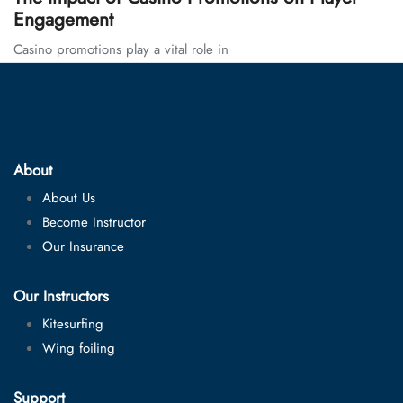
Engagement
Casino promotions play a vital role in
About
About Us
Become Instructor
Our Insurance
Our Instructors
Kitesurfing
Wing foiling
Support