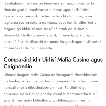
réamhghníomhach seo an tréimhse riachtanach a chur ar fáil
chun do gaol le cearrbhachas a mheas agus nuálaíochtaí
dearfacha a dhéanamh. Le teicneolaíocht chun cinn, tá na
roghanna seo inrochtana go héasca agus inoiriúnaithe, rud a
fhágann go bhfuil sé níos simplí ná riamh do shláinte a
choinneáil. Bíodh i gcuimhne agat, ní léiriú laige é cúlú; is
dearbhú é ar do dílseacht do spraoi freagrach agus nuálaíocht i
mbainistíocht sláinte phearsanta.
Comparáid idir Uirlisí Mafia Casino agus
Caighdeáin
Léirítear díograis Mafia Casino do fhreagracht chearrbhachais
ina huirlisí, ar féidir iad a chur i gcomparáid le n-chaighdeáin
tionscail chun a éifeachtúlacht a mheas. Feicfidh tú go
gcuireann Mafia Casino gnéithe cosúil le teorainneacha taiscí
agus féin-eisiamh i bhfeidhm a comhfhreagraíonn leis na