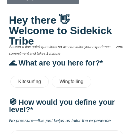
Hey there 👋
Welcome to Sidekick
Tribe
Answer a few quick questions so we can tailor your experience — zero
commitment and takes 1 minute
🌊 What are you here for?*
Kitesurfing
Wingfoiling
🧭 How would you define your
level?*
No pressure—this just helps us tailor the experience