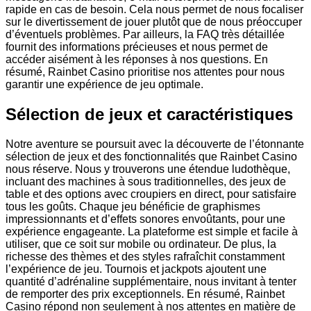
rapide en cas de besoin. Cela nous permet de nous focaliser
sur le divertissement de jouer plutôt que de nous préoccuper
d’éventuels problèmes. Par ailleurs, la FAQ très détaillée
fournit des informations précieuses et nous permet de
accéder aisément à les réponses à nos questions. En
résumé, Rainbet Casino prioritise nos attentes pour nous
garantir une expérience de jeu optimale.
Sélection de jeux et caractéristiques
Notre aventure se poursuit avec la découverte de l’étonnante
sélection de jeux et des fonctionnalités que Rainbet Casino
nous réserve. Nous y trouverons une étendue ludothèque,
incluant des machines à sous traditionnelles, des jeux de
table et des options avec croupiers en direct, pour satisfaire
tous les goûts. Chaque jeu bénéficie de graphismes
impressionnants et d’effets sonores envoûtants, pour une
expérience engageante. La plateforme est simple et facile à
utiliser, que ce soit sur mobile ou ordinateur. De plus, la
richesse des thèmes et des styles rafraîchit constamment
l’expérience de jeu. Tournois et jackpots ajoutent une
quantité d’adrénaline supplémentaire, nous invitant à tenter
de remporter des prix exceptionnels. En résumé, Rainbet
Casino répond non seulement à nos attentes en matière de