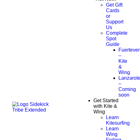
Get Gift
Cards
or
Support
Us
Complete
Spot
Guide
Fuerteven
–
Kite
&
Wing
Lanzarot
–
Coming
soon
Get Started
with Kite &
Wing
Learn
Kitesurfing
Learn
Wing
Foiling