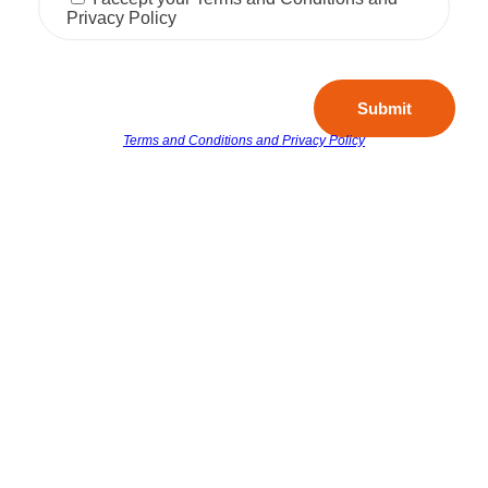
Privacy Policy
Submit
Terms and Conditions and Privacy Policy