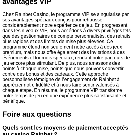
avantages VIP
Chez Rainbet Casino, le programme VIP se singularise par
ses avantages spéciaux conçus pour rehausser
considérablement notre expérience de jeu. En progressant
dans les niveaux VIP, nous accédons à divers privilèges tels
que des gestionnaires de compte personnalisés, des retraits
plus rapides et des limites de mise plus élevées. Ce
programme étend non seulement notre accès à des jeux
premium, mais nous offre également des invitations à des
événements et tournois spéciaux, rendant notre parcours de
jeu encore plus stimulant. De plus, nous amassons des
points à chaque mise, points que nous pouvons convertir
contre des bonus et des cadeaux. Cette approche
personnalisée témoigne de l’engagement de Rainbet à
apprécier notre fidélité et à nous faire sentir valorisés à
chaque étape. En résumé, le programme VIP transforme
notre temps de jeu en une expérience plus satisfaisante et
bénéfique.
Foire aux questions
Quels sont les moyens de paiement acceptés
au casino Rainbet ?