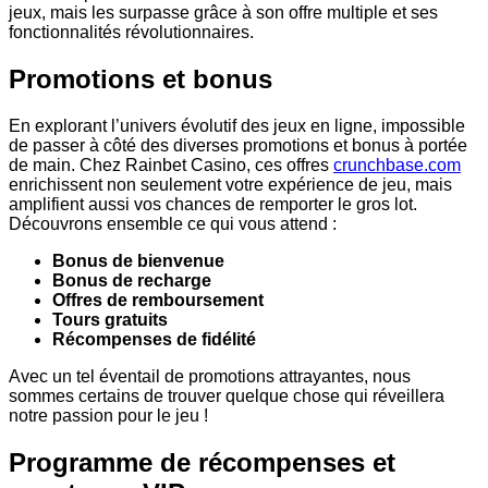
jeux, mais les surpasse grâce à son offre multiple et ses
fonctionnalités révolutionnaires.
Promotions et bonus
En explorant l’univers évolutif des jeux en ligne, impossible
de passer à côté des diverses promotions et bonus à portée
de main. Chez Rainbet Casino, ces offres
crunchbase.com
enrichissent non seulement votre expérience de jeu, mais
amplifient aussi vos chances de remporter le gros lot.
Découvrons ensemble ce qui vous attend :
Bonus de bienvenue
Bonus de recharge
Offres de remboursement
Tours gratuits
Récompenses de fidélité
Avec un tel éventail de promotions attrayantes, nous
sommes certains de trouver quelque chose qui réveillera
notre passion pour le jeu !
Programme de récompenses et