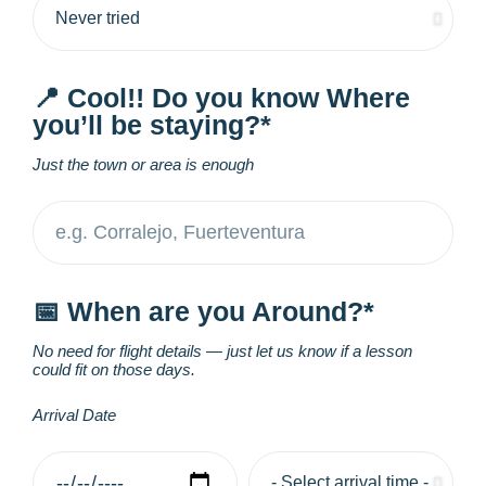
📍 Cool!! Do you know Where
you’ll be staying?*
Just the town or area is enough
📅 When are you Around?*
No need for flight details — just let us know if a lesson
could fit on those days.
Arrival Date