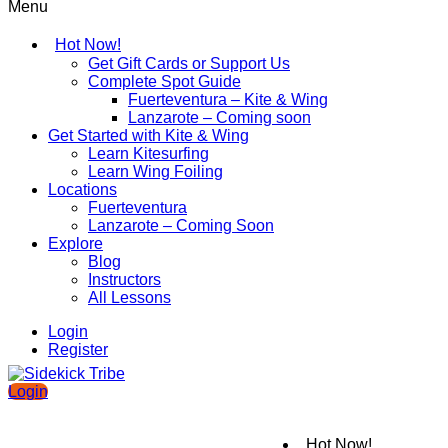
Menu
Hot Now!
Get Gift Cards or Support Us
Complete Spot Guide
Fuerteventura – Kite & Wing
Lanzarote – Coming soon
Get Started with Kite & Wing
Learn Kitesurfing
Learn Wing Foiling
Locations
Fuerteventura
Lanzarote – Coming Soon
Explore
Blog
Instructors
All Lessons
Login
Register
Login
Hot Now!