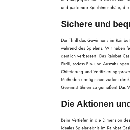
und packende Spielatmosphäre, die 
Sichere und be
Der Thrill des Gewinnens im Rainbe
während des Spielens. Wir haben fes
deutlich verbessert. Das Rainbet Cas
Skrill, sodass Ein- und Auszahlungen
Chiffrierung und Verifizierungsproze
Methoden ermöglichen zudem direkte
Gewinnsträhnen zu genießen! Das Wis
Die Aktionen un
Beim Vertiefen in die Dimension de
ideales Spielerlebnis im Rainbet Cas