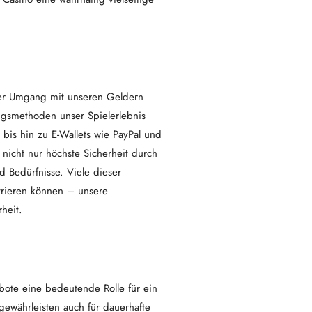
der Umgang mit unseren Geldern
ngsmethoden unser Spielerlebnis
 bis hin zu E-Wallets wie PayPal und
 nicht nur höchste Sicherheit durch
d Bedürfnisse. Viele dieser
trieren können – unsere
heit.
ote eine bedeutende Rolle für ein
gewährleisten auch für dauerhafte