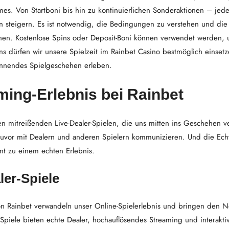
s. Von Startboni bis hin zu kontinuierlichen Sonderaktionen – jedes
en steigern. Es ist notwendig, die Bedingungen zu verstehen und di
hen. Kostenlose Spins oder Deposit-Boni können verwendet werden, 
s dürfen wir unsere Spielzeit im Rainbet Casino bestmöglich einsetz
pannendes Spielgeschehen erleben.
ming-Erlebnis bei Rainbet
 den mitreißenden Live-Dealer-Spielen, die uns mitten ins Geschehen 
zuvor mit Dealern und anderen Spielern kommunizieren. Und die Echt
 zu einem echten Erlebnis.
ler-Spiele
on Rainbet verwandeln unser Online-Spielerlebnis und bringen den Ne
 Spiele bieten echte Dealer, hochauflösendes Streaming und interakti