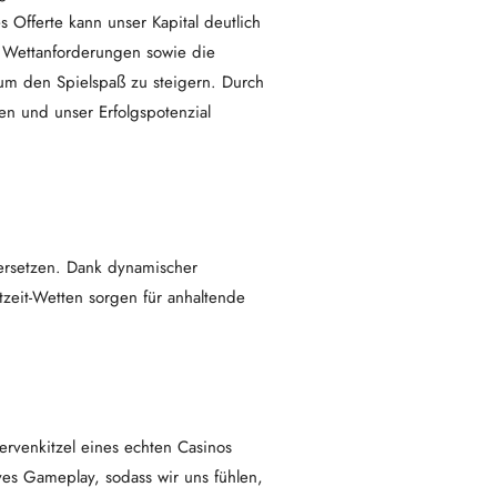
 Offerte kann unser Kapital deutlich
e Wettanforderungen sowie die
um den Spielspaß zu steigern. Durch
en und unser Erfolgspotenzial
versetzen. Dank dynamischer
zeit-Wetten sorgen für anhaltende
rvenkitzel eines echten Casinos
ves Gameplay, sodass wir uns fühlen,