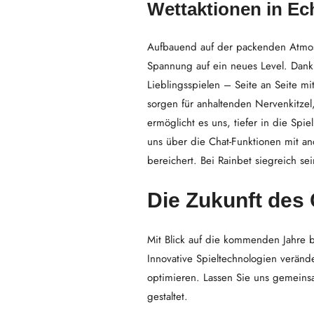
Wettaktionen in Ech
Aufbauend auf der packenden Atmosph
Spannung auf ein neues Level. Dank 
Lieblingsspielen – Seite an Seite mi
sorgen für anhaltenden Nervenkitze
ermöglicht es uns, tiefer in die Spi
uns über die Chat-Funktionen mit an
bereichert. Bei Rainbet siegreich s
Die Zukunft des 
Mit Blick auf die kommenden Jahre b
Innovative Spieltechnologien veränd
optimieren. Lassen Sie uns gemeinsa
gestaltet.