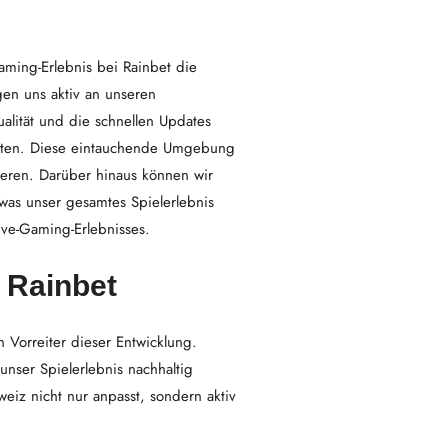
ming-Erlebnis bei Rainbet die
gen uns aktiv an unseren
alität und die schnellen Updates
chten. Diese eintauchende Umgebung
mieren. Darüber hinaus können wir
was unser gesamtes Spielerlebnis
ive-Gaming-Erlebnisses.
 Rainbet
 Vorreiter dieser Entwicklung.
nser Spielerlebnis nachhaltig
eiz nicht nur anpasst, sondern aktiv