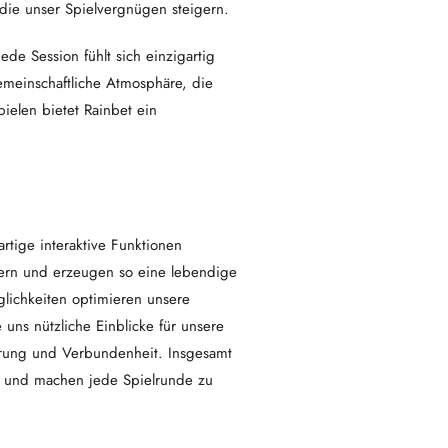
 die unser Spielvergnügen steigern.
ede Session fühlt sich einzigartig
emeinschaftliche Atmosphäre, die
pielen bietet Rainbet ein
artige interaktive Funktionen
lern und erzeugen so eine lebendige
lichkeiten optimieren unsere
 uns nützliche Einblicke für unsere
uerung und Verbundenheit. Insgesamt
ein und machen jede Spielrunde zu