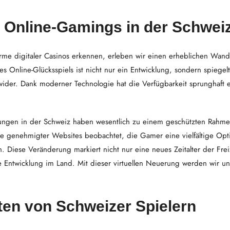
s Online-Gamings in der Schwei
e digitaler Casinos erkennen, erleben wir einen erheblichen Wande
es Online-Glücksspiels ist nicht nur ein Entwicklung, sondern spiege
ider. Dank moderner Technologie hat die Verfügbarkeit sprunghaft erh
ungen in der Schweiz haben wesentlich zu einem geschützten Rahmen 
 genehmigter Websites beobachtet, die Gamer eine vielfältige Opti
en. Diese Veränderung markiert nicht nur eine neues Zeitalter der Frei
che Entwicklung im Land. Mit dieser virtuellen Neuerung werden wir u
ten von Schweizer Spielern