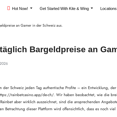
Hot Now!
Get Started With Kite & Wing
Location
rgeldpreise an Gamer in der Schweiz aus.
 täglich Bargeldpreise an Ga
 2026
n der Schweiz jeden Tag authentische Profite – ein Entwicklung, de
ttps://rainbetcasino.app/de-ch/
. Wir haben beobachtet, wie die brei
 Rainbet aber wirklich auszeichnet, sind die ansprechenden Angebot
 Betrachtung dieser Plattform wird offensichtlich, dass es noch viel