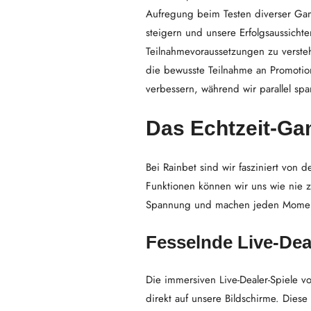
Aufregung beim Testen diverser Game
steigern und unsere Erfolgsaussicht
Teilnahmevoraussetzungen zu verste
die bewusste Teilnahme an Promotion
verbessern, während wir parallel s
Das Echtzeit-Ga
Bei Rainbet sind wir fasziniert von
Funktionen können wir uns wie nie 
Spannung und machen jeden Moment
Fesselnde Live-Dea
Die immersiven Live-Dealer-Spiele v
direkt auf unsere Bildschirme. Diese