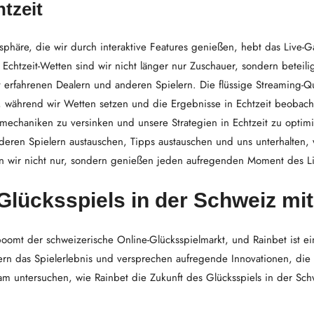
tzeit
äre, die wir durch interaktive Features genießen, hebt das Live-Ga
Echtzeit-Wetten sind wir nicht länger nur Zuschauer, sondern beteili
t erfahrenen Dealern und anderen Spielern. Die flüssige Streaming-Qu
l, während wir Wetten setzen und die Ergebnisse in Echtzeit beoba
elmechaniken zu versinken und unsere Strategien in Echtzeit zu opti
deren Spielern austauschen, Tipps austauschen und uns unterhalten, 
ein wir nicht nur, sondern genießen jeden aufregenden Moment des L
Glücksspiels in der Schweiz mit
oomt der schweizerische Online-Glücksspielmarkt, und Rainbet ist ein
ern das Spielerlebnis und versprechen aufregende Innovationen, die u
m untersuchen, wie Rainbet die Zukunft des Glücksspiels in der Schw