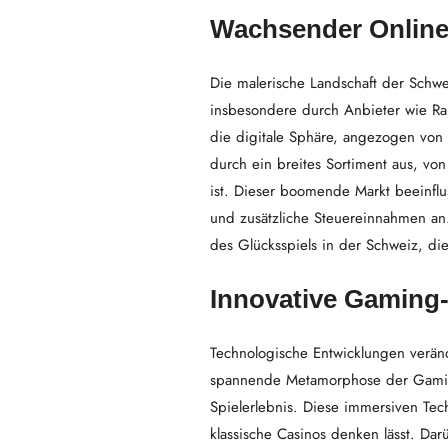
Wachsender Online
Die malerische Landschaft der Schwei
insbesondere durch Anbieter wie Rai
die digitale Sphäre, angezogen von 
durch ein breites Sortiment aus, vo
ist. Dieser boomende Markt beeinflus
und zusätzliche Steuereinnahmen an.
des Glücksspiels in der Schweiz, die
Innovative Gaming
Technologische Entwicklungen veränd
spannende Metamorphose der Gaming-I
Spielerlebnis. Diese immersiven Tec
klassische Casinos denken lässt. Da