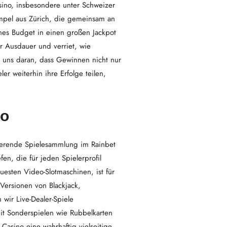
ino, insbesondere unter Schweizer
umpel aus Zürich, die gemeinsam an
nes Budget in einen großen Jackpot
er Ausdauer und verriet, wie
 uns daran, dass Gewinnen nicht nur
er weiterhin ihre Erfolge teilen,
no
nierende Spielesammlung im Rainbet
en, die für jeden Spielerprofil
esten Video-Slotmaschinen, ist für
 Versionen von Blackjack,
 wir Live-Dealer-Spiele
it Sonderspielen wie Rubbelkarten
Casino eine wahrhaftig vielseitige