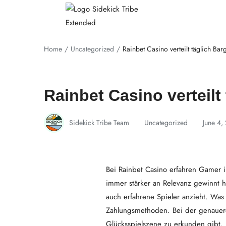
Home
Uncategorized
Rainbet Casino verteilt täglich Ba
Rainbet Casino verteilt
Sidekick Tribe Team
Uncategorized
June 4,
Bei Rainbet Casino erfahren Gamer i
immer stärker an Relevanz gewinnt
h
auch erfahrene Spieler anzieht. Was
Zahlungsmethoden. Bei der genaueren
Glücksspielszene zu erkunden gibt.