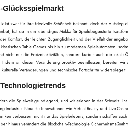
-Glücksspielmarkt
z ist zwar für ihre friedvolle Schönheit bekannt, doch der Aufstieg 
nbet, hat sie in ein lebendiges Mekka für Spielebegeisterte transfo
der Komfort, der leichten Zugänglichkeit und der Vielfalt der angeb
n klassischen Table Games bis hin zu modernen Spielautomaten, sod
st nicht nur die Freizeitaktivitäten, sondern kurbelt auch die lokal
 Indem wir diesen Veränderung proaktiv beeinflussen, bereiten wir 
 kulturelle Veränderungen und technische Fortschritte widerspiegelt.
-Technologietrends
ern die Spielwelt grundlegend, und wir erleben in der Schweiz, ins
ndustrie. Neueste Innovationen wie Virtual Reality und Live-Casino-
hniken verbessern nicht nur das Spielerlebnis, sondern schaffen au
rüber hinaus verändert die Blockchain-Technologie Sicherheitsmaßna