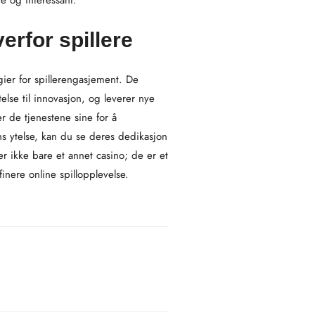
e og interessant.
rfor spillere
egier for spillerengasjement. De
else til innovasjon, og leverer nye
r de tjenestene sine for å
ens ytelse, kan du se deres dedikasjon
r ikke bare et annet casino; de er et
inere online spillopplevelse.