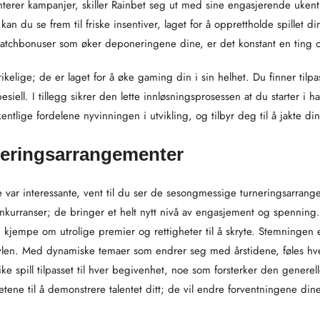
enterer kampanjer, skiller Rainbet seg ut med sine engasjerende uken
an du se frem til friske insentiver, laget for å opprettholde spillet
 matchbonuser som øker deponeringene dine, er det konstant en ting
ikelige; de er laget for å øke gaming din i sin helhet. Du finner tilp
pesiell. I tillegg sikrer den lette innløsningsprosessen at du starter 
tlige fordelene nyvinningen i utvikling, og tilbyr deg til å jakte di
neringsarrangementer
var interessante, vent til du ser de sesongmessige turneringsarrang
nkurranser; de bringer et helt nytt nivå av engasjement og spenning.
g kjempe om utrolige premier og rettigheter til å skryte. Stemninge
avlen. Med dynamiske temaer som endrer seg med årstidene, føles hver 
e spill tilpasset til hver begivenhet, noe som forsterker den generell
ne til å demonstrere talentet ditt; de vil endre forventningene dine