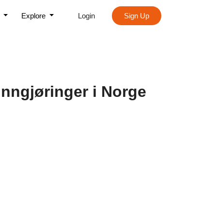
s
Explore
Login
Sign Up
nngjøringer i Norge