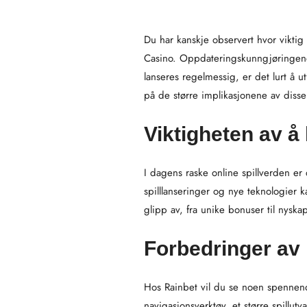
Du har kanskje observert hvor viktig
Casino. Oppdateringskunngjøringene
lanseres regelmessig, er det lurt å 
på de større implikasjonene av diss
Viktigheten av å
I dagens raske online spillverden er
spilllanseringer og nye teknologier 
glipp av, fra unike bonuser til nysk
Forbedringer av
Hos Rainbet vil du se noen spennen
navigasjonsverktøy, et større spillu