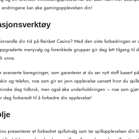
sse endringene kan øke gamingopplevelsen din!
asjonsverktøy
forvandle din tid på Rainbet Casino? Med den siste forbedringen er d
oppgraderte menyvalg og forenklede grupper gir deg lett tilgang til di
ikk unna.
avanserte beregninger, som garanterer at du ser nytt stoff basert på 
kin og telefon, noe som gir en jevn opplevelse uansett hvor du spill
re minske deg tidbruk, men også øke underholdningen – noe som gj
 deg forberedt til å forbedre din opplevelse!
lje
no presenterer et forbedret spillutvalg som tar spillopplevelsen din t