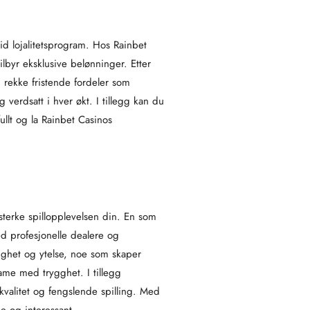
id lojalitetsprogram. Hos Rainbet
lbyr eksklusive belønninger. Etter
 rekke fristende fordeler som
 verdsatt i hver økt. I tillegg kan du
llt og la Rainbet Casinos
sterke spillopplevelsen din. En som
med profesjonelle dealere og
tighet og ytelse, noe som skaper
game med trygghet. I tillegg
kvalitet og fengslende spilling. Med