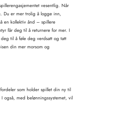
spillerengasjementet vesentlig. Når
. Du er mer trolig å logge inn,
en kollektiv ånd – spillere
r får deg til å returnere for mer. I
eg til å føle deg verdsatt og tatt
llreisen din mer morsom og
ordeler som holder spillet din ny til
l. I også, med belønningssystemet, vil