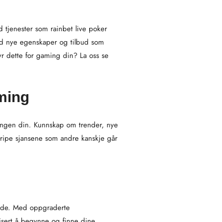
ed tjenester som
rainbet live poker
ed nye egenskaper og tilbud som
yr dette for gaming din? La oss se
aming
aringen din. Kunnskap om trender, nye
 gripe sjansene som andre kanskje går
ende. Med oppgraderte
lisert å begynne og finne dine