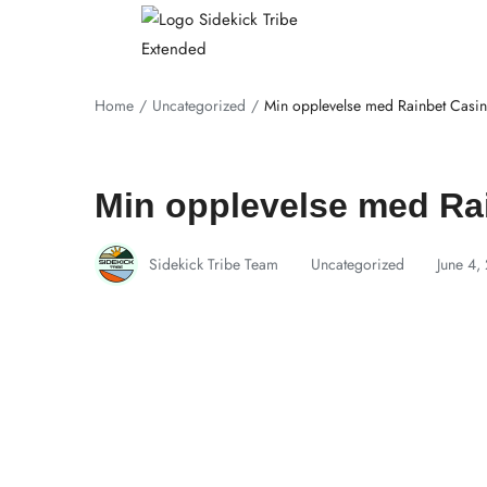
Home
Uncategorized
Min opplevelse med Rainbet Casi
Min opplevelse med Ra
Sidekick Tribe Team
Uncategorized
June 4,