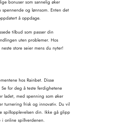
tlige bonuser som sannelig øker
 din spennende og lønnsom. Enten det
 oppdatert å oppdage.
assede tilbud som passer din
i handlingen uten problemer. Hos
n neste store seier mens du nyter!
ementene hos Rainbet. Disse
 Se for deg å teste ferdighetene
n er ladet, med spenning som øker
turnering frisk og innovativ. Du vil
e spillopplevelsen din. Ikke gå glipp
 i online spillverdenen.