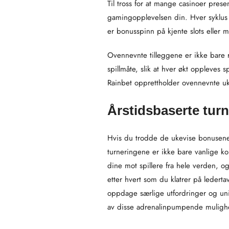
Til tross for at mange casinoer pres
gamingopplevelsen din. Hver syklus k
er bonusspinn på kjente slots eller
Ovennevnte tilleggene er ikke bare r
spillmåte, slik at hver økt oppleves s
Rainbet opprettholder ovennevnte uken
Årstidsbaserte tur
Hvis du trodde de ukevise bonusene 
turneringene er ikke bare vanlige ko
dine mot spillere fra hele verden, o
etter hvert som du klatrer på ledert
oppdage særlige utfordringer og unik
av disse adrenalinpumpende mulighete