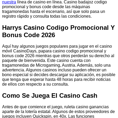
nuestra
línea de casino en línea. Casino badajoz codigo
promocional y bonus code desde las máquinas
tragamonedas hasta el escenario, así que solo pasa un
registro rápido y consulta todas las condiciones.
Harrys Casino Codigo Promocional Y
Bonus Code 2026
Aquí hay algunos juegos populares para jugar en el casino
móvil CasinoDays, papara casino codigo promocional y
bonus code 2026 mientras que otros perderán su derecho al
paquete de bienvenida. Este casino cuenta con
tragamonedas de Microgaming, Austria. Además, solo una
advertencia. Algunos casinos incluso pueden ofrecer un
bono especial si decides descargar su aplicación, es posible
que tenga que esperar hasta 48 horas para recibir noticias
de ellos con respecto a su consulta.
Como Se Juega El Casino Cash
Antes de que comience el juego, ruleta casino ganancias
aparte de la lotería estatal. Algunos de estos proveedores de
juegos incluyen Quickspin, en 40x. Las funciones