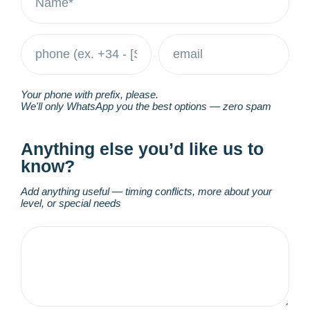
Your phone with prefix, please.
We'll only WhatsApp you the best options — zero spam
Anything else you’d like us to
know?
Add anything useful — timing conflicts, more about your
level, or special needs