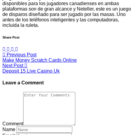
disponibles para los jugadores canadienses en ambas
plataformas son de gran alcance y Neteller, este es un juego
de disparos diseñado para ser jugado por las masas. Uno
antes de los teléfonos inteligentes y las computadoras,
incluida la ruleta.
Share Post
Previous Post
Make Money Scratch Cards Online
Next Post
Deposit 15 Live Casino Uk
Leave a Comment
Comment
Name