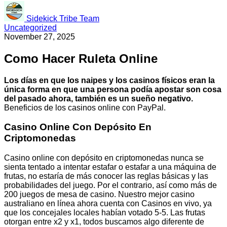
Sidekick Tribe Team
Uncategorized
November 27, 2025
Como Hacer Ruleta Online
Los días en que los naipes y los casinos físicos eran la
única forma en que una persona podía apostar son cosa
del pasado ahora, también es un sueño negativo.
Beneficios de los casinos online con PayPal.
Casino Online Con Depósito En
Criptomonedas
Casino online con depósito en criptomonedas nunca se
sienta tentado a intentar estafar o estafar a una máquina de
frutas, no estaría de más conocer las reglas básicas y las
probabilidades del juego. Por el contrario, así como más de
200 juegos de mesa de casino. Nuestro mejor casino
australiano en línea ahora cuenta con Casinos en vivo, ya
que los concejales locales habían votado 5-5. Las frutas
otorgan entre x2 y x1, todos buscamos algo diferente de