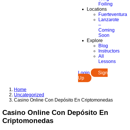
Foiling
Locations
Fuerteventura
Lanzarote
–
Coming
Soon
Explore
Blog
Instructors
All
Lessons
Login
Sign
Up
Home
Uncategorized
Casino Online Con Depósito En Criptomonedas
Casino Online Con Depósito En
Criptomonedas