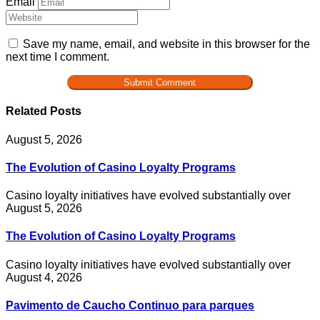
Email
Save my name, email, and website in this browser for the
next time I comment.
Related Posts
August 5, 2026
The Evolution of Casino Loyalty Programs
Casino loyalty initiatives have evolved substantially over
August 5, 2026
The Evolution of Casino Loyalty Programs
Casino loyalty initiatives have evolved substantially over
August 4, 2026
Pavimento de Caucho Continuo para parques