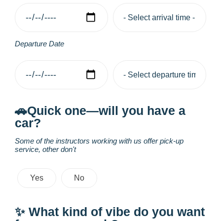
Departure Date
🚗Quick one—will you have a
car?
Some of the instructors working with us offer pick-up
service, other don't
Yes
No
✨ What kind of vibe do you want