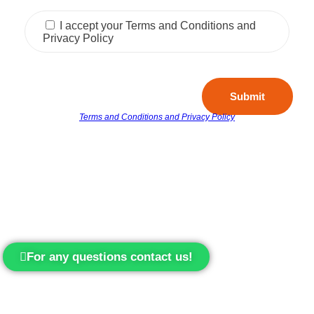
I accept your Terms and Conditions and
Privacy Policy
Submit
Terms and Conditions and Privacy Policy
For any questions contact us!