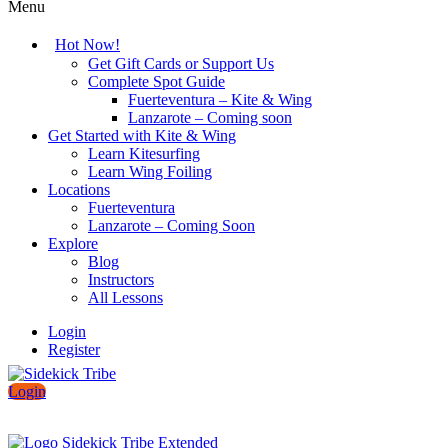
Menu
Hot Now!
Get Gift Cards or Support Us
Complete Spot Guide
Fuerteventura – Kite & Wing
Lanzarote – Coming soon
Get Started with Kite & Wing
Learn Kitesurfing
Learn Wing Foiling
Locations
Fuerteventura
Lanzarote – Coming Soon
Explore
Blog
Instructors
All Lessons
Login
Register
Login